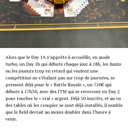
3) KALFON Franck
– 5 105€
4) LAKHSASSI
Amine – 3 650€
5) DJORNO Dan – 2
920€
6) FUJIYAMA
Kazuma – 2 190€
7) MONFORT
Alors que le Day 1A s’apprête à accueillir, en mode
Ronan – 1 460€
turbo, un Day 1b qui débute chaque jour à 18h, les
busto
8- HARVEY Charles
ou les joueurs trop en retard qui veulent une
– 1 095€
compétition ne s’étalant pas sur trop de journées, se
9) BAROUKH EBSTEIN Bernard – 722€
pressent déjà pour le « Battle Royale », un 750€ qui
débute à 17h30, avec des ITM qui se reverront en Day 2
pour toucher le « vrai » argent. Déjà 50 inscrits, et au vu
RELATED TOPICS:
des tables où les croupier se sont déjà installés, il semble
que le field devrait au moins doubler dans l’heure à
UP NEXT
Nouveau programme des tournois réguliers de l'ACF
venir.
DON'T MISS