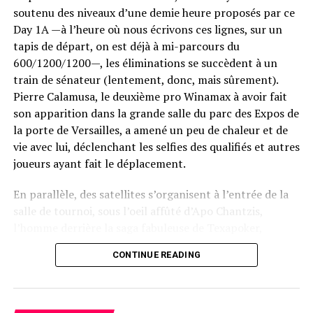
soutenu des niveaux d’une demie heure proposés par ce
Day 1A —à l’heure où nous écrivons ces lignes, sur un
tapis de départ, on est déjà à mi-parcours du
600/1200/1200—, les éliminations se succèdent à un
train de sénateur (lentement, donc, mais sûrement).
Pierre Calamusa, le deuxième pro Winamax à avoir fait
son apparition dans la grande salle du parc des Expos de
la porte de Versailles, a amené un peu de chaleur et de
vie avec lui, déclenchant les selfies des qualifiés et autres
joueurs ayant fait le déplacement.
En parallèle, des satellites s’organisent à l’entrée de la
salle de tournoi, sous l’oeil affûté d’Apo Chantzis,
l’homme derrière la saga fabuleuse de Texapoker,
devenu en quelques années le grand acteur
CONTINUE READING
incontournable du poker live en France. Ses équipes
sont en place, les croupiers de toutes nationalités
enchaînent avec dextérité les mains, tandis que les
Tournament Director et autres responsables assurent