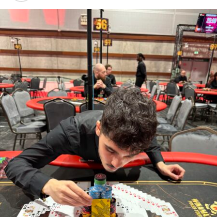
contre les Rois de Rémy Biéchel. Pour finir, il sera
agressif en finale et sa paire de Rois balayant les Valets
de Franck Kalfon le propulseront définitivement vers le
titre.
Après s’être fait remarquer lors des ACF Hold’Em Series,
Victor Delmas
confirme lui aussi sa bonne forme en
terminant à la frustrante seconde place.
Franck Kalfon
, qu’on ne présente plus, vient compléter
le podium.
On peut également noter la 7ème place de
Ronan
« roroflush » Monfort
qui est toujours aussi régulier
depuis qu’il a décider de consacrer pleinement au poker.
Résultats :
1) LICHENTIN
David – 11 675€
2) DELMAS Victor
– 7 660€