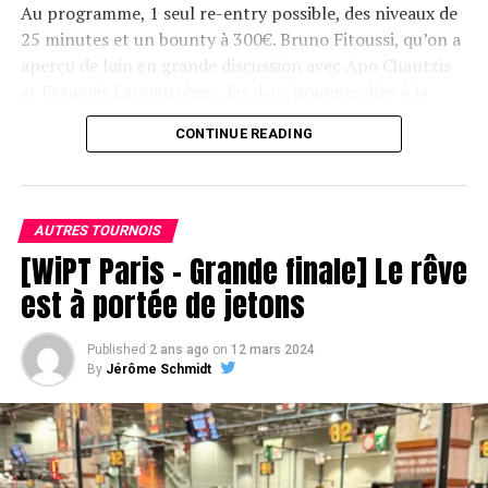
Au programme, 1 seul re-entry possible, des niveaux de
Suat Uyanik remporte le 500€ Deepstack de l'ACF
25 minutes et un bounty à 300€. Bruno Fitoussi, qu’on a
aperçu de loin en grande discussion avec Apo Chantzis
et François Lascourrèges, les deux hommes-lige à la
marque Texapoker, devrait être de cette compétition :
CONTINUE READING
l’ambassadeur de la marque a dû renoncer au dernier
moment à jouer le Main Event qu’il convoitait car il
aurait été pris par un rendez-vous immanquable en
éventuel Day 2…
AUTRES TOURNOIS
[WiPT Paris – Grande finale] Le rêve
est à portée de jetons
Published
2 ans ago
on
12 mars 2024
By
Jérôme Schmidt