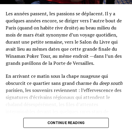
Les années passent, les passions se déplacent. Il y a
quelques années encore, se diriger vers l’autre bout de
Paris (quand on habite rive droite) au beau milieu du
mois de mars était synonyme d’un voyage quotidien,
durant une petite semaine, vers le Salon du Livre qui
avait lieu au mêmes dates que cette grande finale du
Winamax Poker Tour, au même endroit —dans l’un des
grands pavillons de la Porte de Versailles.
En arrivant ce matin sous la chape nuageuse qui
obscurcit ce quartier sans grand charme du
deep south
parisien, les souvenirs reviennent : l’effervescence des
signatures d’écrivains régionaux qui attendent le
chaland désespérément, les files d’attentes
interminables devant les quelques rares stars de
l’édition, les stands thématiques qui rappellent plus le
CONTINUE READING
salon de l’agriculture que la décadence germano-