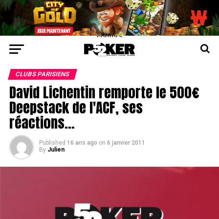
center>
CLUBS PARISIENS
David Lichentin remporte le 500€
Deepstack de l'ACF, ses
réactions…
Published
16 ans ago
on
6 janvier 2011
By
Julien