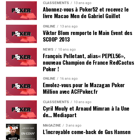
naturellement possible.
CLASSEMENTS
13 ans ago
Abonnez-vous à Poker52 et recevez le
livre Macao Men de Gabriel Guillet
Avec le temps, la littérature poker, elle, a quasiment
disparu. Fut une époque où chaque grand champion
ONLINE
13 ans ago
offrait
son
propre livre au joueur qui le
bustait
des
Viktor Blom remporte le Main Event des
WSOP. Alors que les grandes théories du jeu avaient été
SCOOP 2013
popularisées par ce medium —
Super System
de Doyle
NEWS
10 ans ago
Brunson en tête—, et que chaque joueur sponsorisé
François Pelletant, alias« PEPEL56»,
rêvait d’avoir son nom en couverture d’une biographie
nouveau Champion de France RedCactus
ou d’un livre de stratégie (Isabelle Mercier, Patrick
Poker !
Bruel, les collections de François Montmirel —pour les
ONLINE
16 ans ago
francophones), la mode est passée. «
Un livre, mais pour
Envolez-vous pour le Mazagan Poker
quoi faire ?
» répondait un grinder américain à une
Million avec ACFPoker.fr
intervieweuse aux WSOP qui s’enquérait quant au jour
CLASSEMENTS
10 ans ago
où il sortirait
sa
méthode. Désormais, le passage de
Cyril Mouly et Arnaud Mimran à la Une
témoin se fait par les tutos vidéos, les streaming
de… Mediapart
sur
twitch
et, de plus en plus rarement, sur des blogs
MAGAZINE
3 ans ago
éditorialisés pour l’occasion.
L’incroyable come-back de Gus Hansen