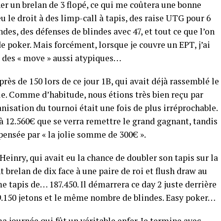
er un brelan de 3 flopé, ce qui me coûtera une bonne
 eu le droit à des limp-call à tapis, des raise UTG pour 6
ndes, des défenses de blindes avec 47, et tout ce que l’on
de poker. Mais forcément, lorsque je couvre un EPT, j’ai
 des « move » aussi atypiques…
rès de 150 lors de ce jour 1B, qui avait déjà rassemblé le
e. Comme d’habitude, nous étions très bien reçu par
ganisation du tournoi était une fois de plus irréprochable.
 à 12.560€ que se verra remettre le grand gagnant, tandis
pensée par « la jolie somme de 300€ ».
Heinry, qui avait eu la chance de doubler son tapis sur la
brelan de dix face à une paire de roi et flush draw au
e tapis de… 187.450. Il démarrera ce day 2 juste derrière
9.150 jetons et le même nombre de blindes. Easy poker…
ma journée qui fût un véritable enfer. Je termine avec