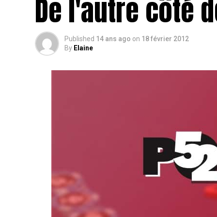
De l'autre côté d
Published
14 ans ago
on
18 février 2012
By
Elaine