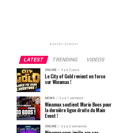
ADVERTISEMENT
LATEST
TRENDING
VIDEOS
ONLINE
il y a 2 jours
Le City of Gold revient en force
sur Winamax !
NEWS
il y a 1 semaine
Winamax soutient Mario Boos pour
la dernière ligne droite du Main
Event !
ONLINE
il y a 2 semaines
Winamax vous invite sur ses