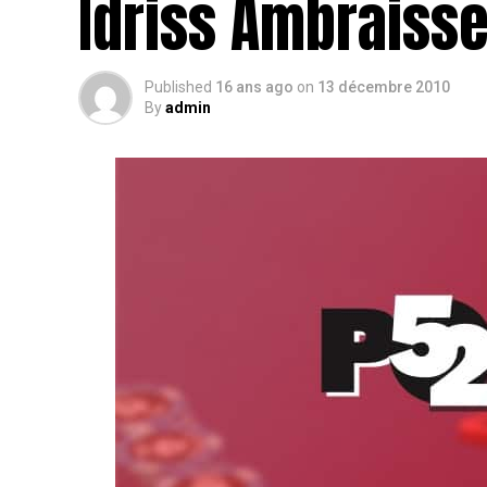
Idriss Ambraisse
Published
16 ans ago
on
13 décembre 2010
By
admin