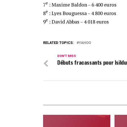
e
7
: Maxime Baldon – 6 400 euros
e
8
: Lyes Bouguessa – 4 800 euros
e
9
: David Abbas – 4 018 euros
RELATED TOPICS:
YAHOO
DON'T MISS
Débuts fracassants pour Isildu