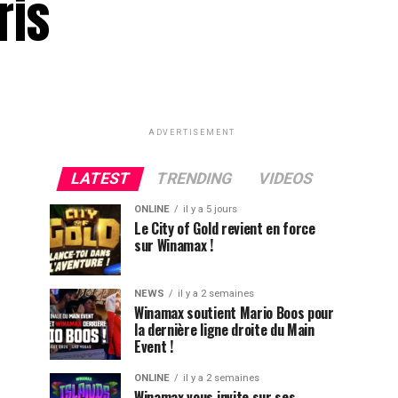
ris
ADVERTISEMENT
LATEST
TRENDING
VIDEOS
ONLINE
il y a 5 jours
Le City of Gold revient en force
sur Winamax !
NEWS
il y a 2 semaines
Winamax soutient Mario Boos pour
la dernière ligne droite du Main
Event !
ONLINE
il y a 2 semaines
Winamax vous invite sur ses