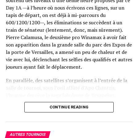
soutenu des niveaux d’une demie heure proposés par ce
Day 1A —à l’heure où nous écrivons ces lignes, sur un
tapis de départ, on est déjà à mi-parcours du
600/1200/1200—, les éliminations se succèdent à un
train de sénateur (lentement, donc, mais sûrement).
Pierre Calamusa, le deuxième pro Winamax à avoir fait
son apparition dans la grande salle du parc des Expos de
la porte de Versailles, a amené un peu de chaleur et de
vie avec lui, déclenchant les selfies des qualifiés et autres
joueurs ayant fait le déplacement.
En parallèle, des satellites s’organisent à l’entrée de la
salle de tournoi, sous l’oeil affûté d’Apo Chantzis,
l’homme derrière la saga fabuleuse de Texapoker,
devenu en quelques années le grand acteur
CONTINUE READING
incontournable du poker live en France. Ses équipes
sont en place, les croupiers de toutes nationalités
enchaînent avec dextérité les mains, tandis que les
Tournament Director et autres responsables assurent
AUTRES TOURNOIS