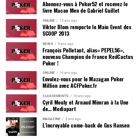
Abonnez-vous à Poker52 et recevez le
livre Macao Men de Gabriel Guillet
Avec le temps, la littérature poker, elle, a quasiment
disparu. Fut une époque où chaque grand champion
ONLINE
13 ans ago
offrait
son
propre livre au joueur qui le
bustait
des
Viktor Blom remporte le Main Event des
WSOP. Alors que les grandes théories du jeu avaient été
SCOOP 2013
popularisées par ce medium —
Super System
de Doyle
NEWS
9 ans ago
Brunson en tête—, et que chaque joueur sponsorisé
François Pelletant, alias« PEPEL56»,
rêvait d’avoir son nom en couverture d’une biographie
nouveau Champion de France RedCactus
ou d’un livre de stratégie (Isabelle Mercier, Patrick
Poker !
Bruel, les collections de François Montmirel —pour les
ONLINE
16 ans ago
francophones), la mode est passée. «
Un livre, mais pour
Envolez-vous pour le Mazagan Poker
quoi faire ?
» répondait un grinder américain à une
Million avec ACFPoker.fr
intervieweuse aux WSOP qui s’enquérait quant au jour
CLASSEMENTS
10 ans ago
où il sortirait
sa
méthode. Désormais, le passage de
Cyril Mouly et Arnaud Mimran à la Une
témoin se fait par les tutos vidéos, les streaming
de… Mediapart
sur
twitch
et, de plus en plus rarement, sur des blogs
MAGAZINE
3 ans ago
éditorialisés pour l’occasion.
L’incroyable come-back de Gus Hansen
Si les écrits restent, la parole, elle, circule. Elle