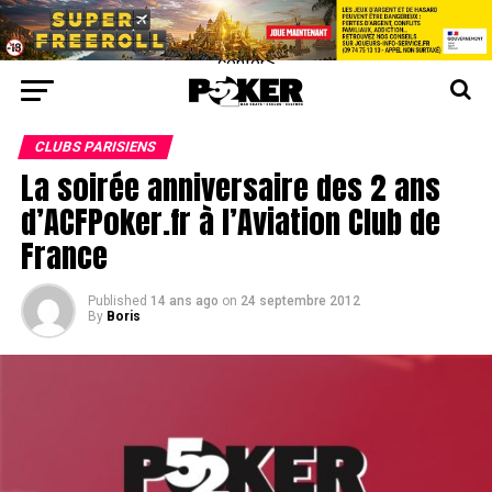
center>
CLUBS PARISIENS
La soirée anniversaire des 2 ans
d’ACFPoker.fr à l’Aviation Club de
France
Published
14 ans ago
on
24 septembre 2012
By
Boris