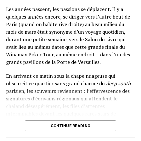
Les années passent, les passions se déplacent. Il y a
quelques années encore, se diriger vers l’autre bout de
Paris (quand on habite rive droite) au beau milieu du
mois de mars était synonyme d’un voyage quotidien,
durant une petite semaine, vers le Salon du Livre qui
avait lieu au mêmes dates que cette grande finale du
Winamax Poker Tour, au même endroit —dans l’un des
grands pavillons de la Porte de Versailles.
En arrivant ce matin sous la chape nuageuse qui
obscurcit ce quartier sans grand charme du
deep south
parisien, les souvenirs reviennent : l’effervescence des
signatures d’écrivains régionaux qui attendent le
chaland désespérément, les files d’attentes
interminables devant les quelques rares stars de
l’édition, les stands thématiques qui rappellent plus le
CONTINUE READING
salon de l’agriculture que la décadence germano-
pratine, les
open bar
mouvants des soirées de