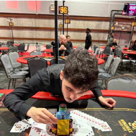
Dans la journée eu lieu également le tournoi de football
« anniversaire 2 ans ACFPoker.fr » qui fut remporté par
l’équipe « Bruno King Fitoussi » composée des joueurs
du MHE.
RELATED TOPICS: