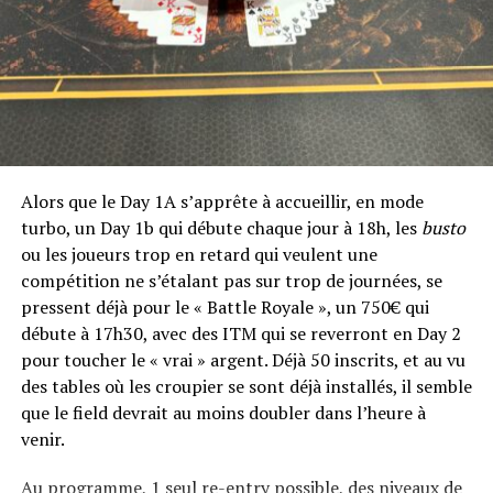
UP NEXT
Bruno Fitoussi en embuscade lors de l'Event #3 des
WSOP-E
DON'T MISS
Le Cercle Gaillon ferme définitivement ses portes
Alors que le Day 1A s’apprête à accueillir, en mode
turbo, un Day 1b qui débute chaque jour à 18h, les
busto
ou les joueurs trop en retard qui veulent une
compétition ne s’étalant pas sur trop de journées, se
pressent déjà pour le « Battle Royale », un 750€ qui
débute à 17h30, avec des ITM qui se reverront en Day 2
pour toucher le « vrai » argent. Déjà 50 inscrits, et au vu
des tables où les croupier se sont déjà installés, il semble
que le field devrait au moins doubler dans l’heure à
venir.
Au programme, 1 seul re-entry possible, des niveaux de