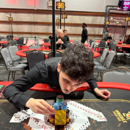
RELATED TOPICS:
UP NEXT
Les photos de la Soirée Prestige du 19 octobre à l'ACF
DON'T MISS
Eric Haik remporte le 500€ Deepstack de l'ACF