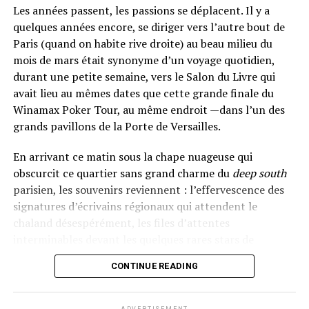
Les années passent, les passions se déplacent. Il y a
quelques années encore, se diriger vers l’autre bout de
Paris (quand on habite rive droite) au beau milieu du
mois de mars était synonyme d’un voyage quotidien,
durant une petite semaine, vers le Salon du Livre qui
avait lieu au mêmes dates que cette grande finale du
Winamax Poker Tour, au même endroit —dans l’un des
grands pavillons de la Porte de Versailles.
En arrivant ce matin sous la chape nuageuse qui
obscurcit ce quartier sans grand charme du
deep south
parisien, les souvenirs reviennent : l’effervescence des
signatures d’écrivains régionaux qui attendent le
chaland désespérément, les files d’attentes
interminables devant les quelques rares stars de
l’édition, les stands thématiques qui rappellent plus le
CONTINUE READING
salon de l’agriculture que la décadence germano-
pratine, les
open bar
mouvants des soirées de
vernissage, les réserves de livres qui s’agitent
ADVERTISEMENT