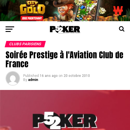
center>
CLUBS PARISIENS
Soirée Prestige à l'Aviation Club de
France
Published
16 ans ago
on
20 octobre 2010
By
admin