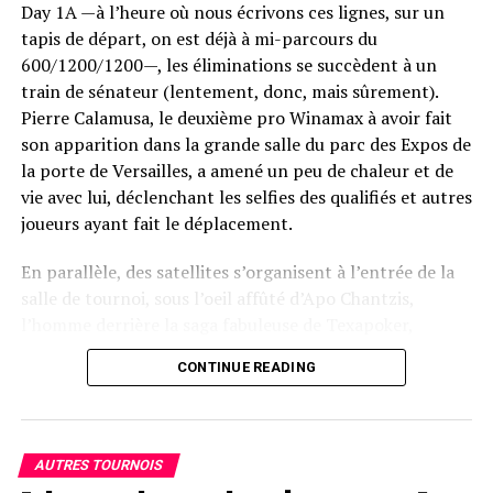
Day 1A —à l’heure où nous écrivons ces lignes, sur un
tapis de départ, on est déjà à mi-parcours du
600/1200/1200—, les éliminations se succèdent à un
train de sénateur (lentement, donc, mais sûrement).
Pierre Calamusa, le deuxième pro Winamax à avoir fait
son apparition dans la grande salle du parc des Expos de
la porte de Versailles, a amené un peu de chaleur et de
vie avec lui, déclenchant les selfies des qualifiés et autres
joueurs ayant fait le déplacement.
En parallèle, des satellites s’organisent à l’entrée de la
salle de tournoi, sous l’oeil affûté d’Apo Chantzis,
l’homme derrière la saga fabuleuse de Texapoker,
devenu en quelques années le grand acteur
CONTINUE READING
incontournable du poker live en France. Ses équipes
sont en place, les croupiers de toutes nationalités
enchaînent avec dextérité les mains, tandis que les
Tournament Director et autres responsables assurent
AUTRES TOURNOIS
des jugements de Salomon lors des rares protestations.