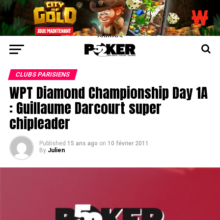
center>
CLUBS PARISIENS
WPT Diamond Championship Day 1A
: Guillaume Darcourt super
chipleader
Published
15 ans ago
on
10 février 2011
By
Julien