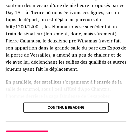
soutenu des niveaux d’une demie heure proposés par ce
Day 1A —à l’heure où nous écrivons ces lignes, sur un
tapis de départ, on est déjà à mi-parcours du
600/1200/1200—, les éliminations se succèdent à un
train de sénateur (lentement, donc, mais sûrement).
Pierre Calamusa, le deuxième pro Winamax à avoir fait
son apparition dans la grande salle du parc des Expos de
la porte de Versailles, a amené un peu de chaleur et de
vie avec lui, déclenchant les selfies des qualifiés et autres
joueurs ayant fait le déplacement.
En parallèle, des satellites s’organisent à l’entrée de la
salle de tournoi, sous l’oeil affûté d’Apo Chantzis,
l’homme derrière la saga fabuleuse de Texapoker,
devenu en quelques années le grand acteur
CONTINUE READING
incontournable du poker live en France. Ses équipes
sont en place, les croupiers de toutes nationalités
enchaînent avec dextérité les mains, tandis que les
Tournament Director et autres responsables assurent