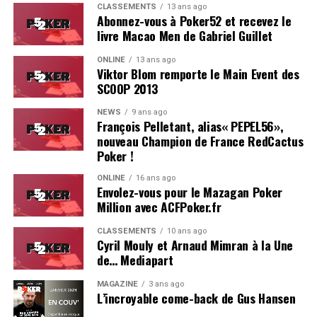
naturellement possible.
CLASSEMENTS
13 ans ago
Abonnez-vous à Poker52 et recevez le
livre Macao Men de Gabriel Guillet
Avec le temps, la littérature poker, elle, a quasiment
disparu. Fut une époque où chaque grand champion
ONLINE
13 ans ago
offrait
son
propre livre au joueur qui le
bustait
des
Viktor Blom remporte le Main Event des
WSOP. Alors que les grandes théories du jeu avaient été
SCOOP 2013
popularisées par ce medium —
Super System
de Doyle
NEWS
9 ans ago
Brunson en tête—, et que chaque joueur sponsorisé
François Pelletant, alias« PEPEL56»,
rêvait d’avoir son nom en couverture d’une biographie
nouveau Champion de France RedCactus
ou d’un livre de stratégie (Isabelle Mercier, Patrick
Poker !
Bruel, les collections de François Montmirel —pour les
ONLINE
16 ans ago
francophones), la mode est passée. «
Un livre, mais pour
Envolez-vous pour le Mazagan Poker
quoi faire ?
» répondait un grinder américain à une
Million avec ACFPoker.fr
intervieweuse aux WSOP qui s’enquérait quant au jour
CLASSEMENTS
10 ans ago
où il sortirait
sa
méthode. Désormais, le passage de
Cyril Mouly et Arnaud Mimran à la Une
témoin se fait par les tutos vidéos, les streaming
de… Mediapart
sur
twitch
et, de plus en plus rarement, sur des blogs
MAGAZINE
3 ans ago
éditorialisés pour l’occasion.
L’incroyable come-back de Gus Hansen