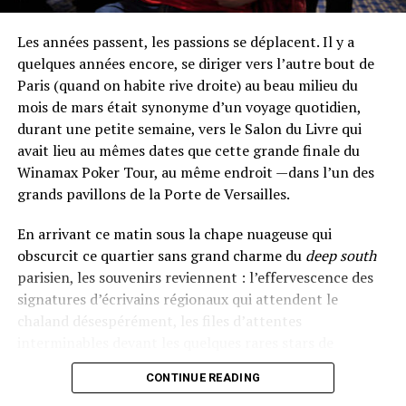
Les années passent, les passions se déplacent. Il y a
quelques années encore, se diriger vers l’autre bout de
Paris (quand on habite rive droite) au beau milieu du
mois de mars était synonyme d’un voyage quotidien,
durant une petite semaine, vers le Salon du Livre qui
avait lieu au mêmes dates que cette grande finale du
Winamax Poker Tour, au même endroit —dans l’un des
grands pavillons de la Porte de Versailles.
En arrivant ce matin sous la chape nuageuse qui
obscurcit ce quartier sans grand charme du
deep south
parisien, les souvenirs reviennent : l’effervescence des
signatures d’écrivains régionaux qui attendent le
chaland désespérément, les files d’attentes
interminables devant les quelques rares stars de
l’édition, les stands thématiques qui rappellent plus le
CONTINUE READING
salon de l’agriculture que la décadence germano-