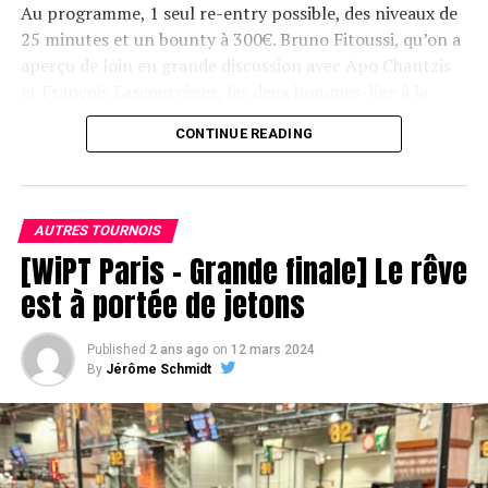
Au programme, 1 seul re-entry possible, des niveaux de
25 minutes et un bounty à 300€. Bruno Fitoussi, qu’on a
aperçu de loin en grande discussion avec Apo Chantzis
et François Lascourrèges, les deux hommes-lige à la
marque Texapoker, devrait être de cette compétition :
CONTINUE READING
l’ambassadeur de la marque a dû renoncer au dernier
moment à jouer le Main Event qu’il convoitait car il
aurait été pris par un rendez-vous immanquable en
éventuel Day 2…
AUTRES TOURNOIS
[WiPT Paris – Grande finale] Le rêve
est à portée de jetons
Published
2 ans ago
on
12 mars 2024
By
Jérôme Schmidt