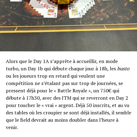
Fabrice Soulier 17 400
Cliquez ici pour suivre le LIVE COVERAGE de ce
WPT Diamond Championship
RELATED TOPICS:
UP NEXT
Alors que le Day 1A s’apprête à accueillir, en mode
WPT National Series Diamond : le Day 2 commence !
turbo, un Day 1b qui débute chaque jour à 18h, les
busto
DON'T MISS
ou les joueurs trop en retard qui veulent une
Bruno Solo atteint les places payées du Gold
compétition ne s’étalant pas sur trop de journées, se
Championship sans jouer. Explications…
pressent déjà pour le « Battle Royale », un 750€ qui
débute à 17h30, avec des ITM qui se reverront en Day 2
pour toucher le « vrai » argent. Déjà 50 inscrits, et au vu
des tables où les croupier se sont déjà installés, il semble
que le field devrait au moins doubler dans l’heure à
venir.