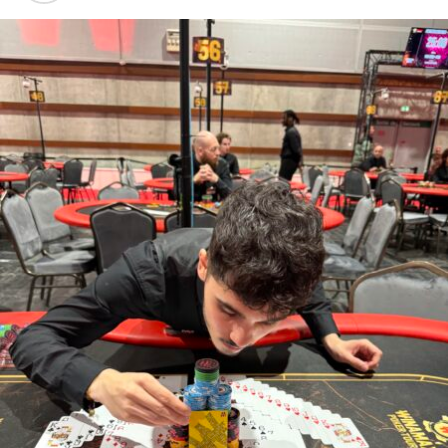
Chipcount à la fin du Day 1A :
Guillaume Darcourt 220 100
Michel Abécassis 121 900
Tobias Wagner 120 000
Bruno Benveniste 110 700
Ilan Boujenah 109 900
Marc Inizan 107 800
Jérôme Zerbib 101 900
Antoine Saout 73 900
moyenne 61 400
Emile Petit 60 800
Jimmy Ostensson 60 500
Samuel Chartier 47 700
Hugo Lemaire 34 100
Manuel Bevand 33 500
Franck Kalfon 29 500
Steven Van Zadelhoff 27 400
Daniel Bergmann 23 000
Stephan Gérin 18 000