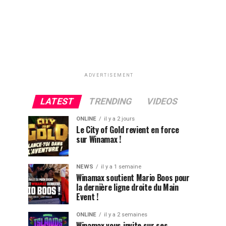
ADVERTISEMENT
LATEST
TRENDING
VIDEOS
ONLINE
il y a 2 jours
Le City of Gold revient en force
sur Winamax !
NEWS
il y a 1 semaine
Winamax soutient Mario Boos pour
la dernière ligne droite du Main
Event !
ONLINE
il y a 2 semaines
Winamax vous invite sur ses