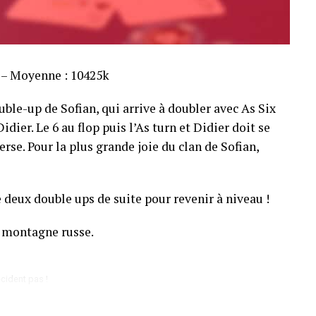
s – Moyenne : 10425k
ble-up de Sofian, qui arrive à doubler avec As Six
dier. Le 6 au flop puis l’As turn et Didier doit se
rse. Pour la plus grande joie du clan de Sofian,
 deux double ups de suite pour revenir à niveau !
 montagne russe.
cident pas !