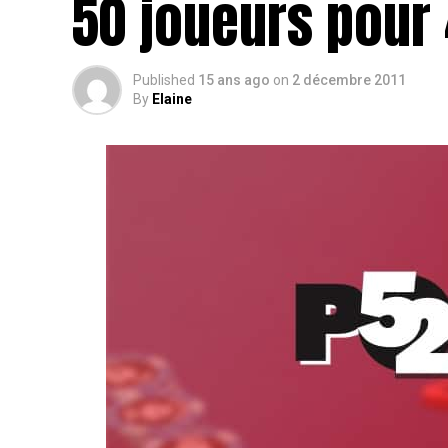
50 joueurs pour
Published
15 ans ago
on
2 décembre 2011
By
Elaine