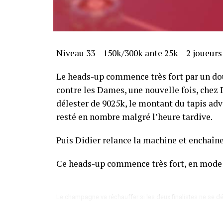
Sofian Benaissa, vainqueur bien entouré !
Niveau 33 – 150k/300k ante 25k – 2 joueur
Le heads-up commence très fort par un dou
contre les Dames, une nouvelle fois, chez Di
délester de 9025k, le montant du tapis adve
resté en nombre malgré l’heure tardive.
Puis Didier relance la machine et enchaîne
Ce heads-up commence très fort, en mode
Le champagne va réchauffer si les deux finalistes ne se dé