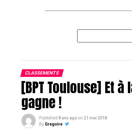
CLASSEMENTS
[BPT Toulouse] Et à l
gagne !
Published
8 ans ago
on
21 mai 2018
By
Gregoire