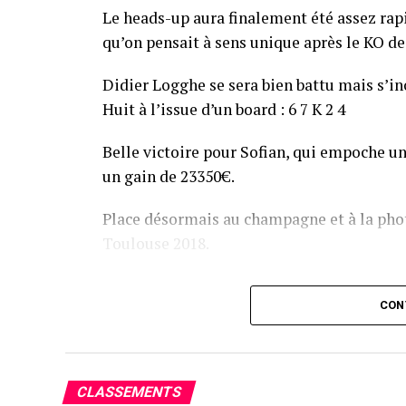
Le heads-up aura finalement été assez ra
qu’on pensait à sens unique après le KO de 
Didier Logghe se sera bien battu mais s’inc
Huit à l’issue d’un board : 6 7 K 2 4
Belle victoire pour Sofian, qui empoche un
un gain de 23350€.
Place désormais au champagne et à la phot
Toulouse 2018.
Assis devant une tonne, Sofian remporte le trophée du BP
CON
CLASSEMENTS