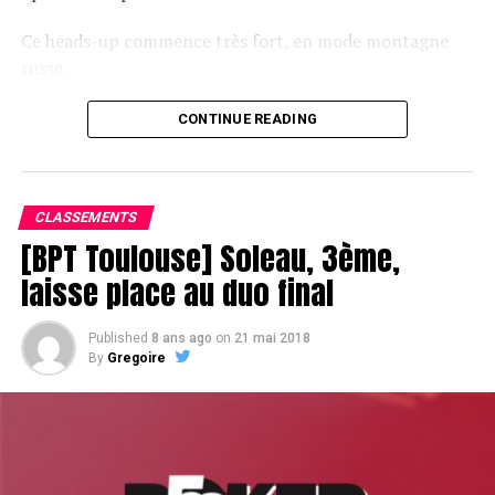
Ce heads-up commence très fort, en mode montagne
russe.
CONTINUE READING
Le champagne va réchauffer si les deux finalistes ne se décident pas !
CLASSEMENTS
[BPT Toulouse] Soleau, 3ème,
laisse place au duo final
Published
8 ans ago
on
21 mai 2018
By
Gregoire