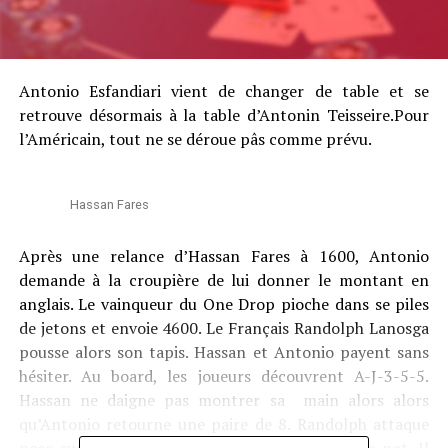
Antonio Esfandiari vient de changer de table et se
retrouve désormais à la table d’Antonin Teisseire.Pour
l’Américain, tout ne se déroue pâs comme prévu.
Hassan Fares
Après une relance d’Hassan Fares à 1600, Antonio
demande à la croupière de lui donner le montant en
anglais. Le vainqueur du One Drop pioche dans se piles
de jetons et envoie 4600. Le Français Randolph Lanosga
pousse alors son tapis. Hassan et Antonio payent sans
hésiter. Au board, les joueurs découvrent A-J-3-5-5.
Hassan ne daigne pas montrer sa main alors alors
qu’Antonio retourne une paire de 8. Randolph attaque
pose sur la table avec joie A-Q et remporte le pot. Il