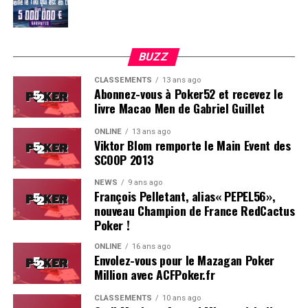
BUZZ
CLASSEMENTS
13 ans ago
Abonnez-vous à Poker52 et recevez le
livre Macao Men de Gabriel Guillet
ONLINE
13 ans ago
Viktor Blom remporte le Main Event des
SCOOP 2013
Soleau à gauche, sorti par Logghe au centre
NEWS
9 ans ago
François Pelletant, alias« PEPEL56»,
nouveau Champion de France RedCactus
Poker !
ONLINE
16 ans ago
Envolez-vous pour le Mazagan Poker
Million avec ACFPoker.fr
CLASSEMENTS
10 ans ago