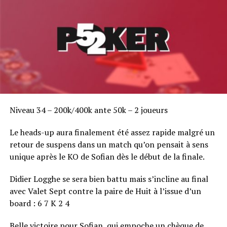
Niveau 34 – 200k/400k ante 50k – 2 joueurs
Le heads-up aura finalement été assez rapide malgré un
retour de suspens dans un match qu’on pensait à sens
unique après le KO de Sofian dès le début de la finale.
Didier Logghe se sera bien battu mais s’incline au final
avec Valet Sept contre la paire de Huit à l’issue d’un
Randolph Lanosga
board : 6 7 K 2 4
De nombreux Français ne sont plus dans le tournoi.
Belle victoire pour Sofian, qui empoche un chèque de