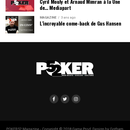
Cyril Mouly et Arnaud Mimran à la Une
de… Mediapart
MAGAZINE
3 ans ago
L’incroyable come-back de Gus Hansen
POKER52 Magazine - Copyright © 2018 Game Prod. Design by Gotham