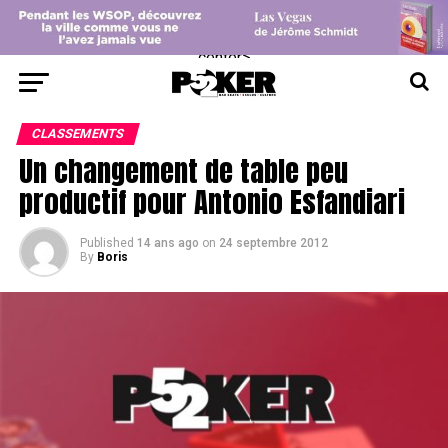
center>
CLASSEMENTS
Un changement de table peu
productif pour Antonio Esfandiari
Published
14 ans ago
on
24 septembre 2012
By
Boris