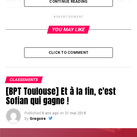
CONTINUE READING
remonte à près de 20.000 jetons.
ADVERTISEMENT
YOU MAY LIKE
CLICK TO COMMENT
CLASSEMENTS
[BPT Toulouse] Et à la fin, c'est
Sofian qui gagne !
Published
8 ans ago
on
21 mai 2018
Antonio Esfandiari
By
Gregoire