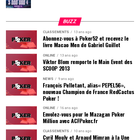
BUZZ
CLASSEMENTS
13 ans ago
Abonnez-vous à Poker52 et recevez le
livre Macao Men de Gabriel Guillet
ONLINE
13 ans ago
Viktor Blom remporte le Main Event des
SCOOP 2013
Soleau à gauche, sorti par Logghe au centre
NEWS
9 ans ago
François Pelletant, alias« PEPEL56»,
nouveau Champion de France RedCactus
Poker !
ONLINE
16 ans ago
Envolez-vous pour le Mazagan Poker
Million avec ACFPoker.fr
CLASSEMENTS
10 ans ago
Cyril Mouly et Arnaud Mimran à la Une