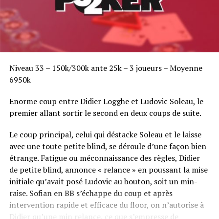
Niveau 33 – 150k/300k ante 25k – 3 joueurs – Moyenne
6950k
Enorme coup entre Didier Logghe et Ludovic Soleau, le
premier allant sortir le second en deux coups de suite.
Le coup principal, celui qui déstacke Soleau et le laisse
avec une toute petite blind, se déroule d’une façon bien
étrange. Fatigue ou méconnaissance des règles, Didier
de petite blind, annonce « relance » en poussant la mise
initiale qu’avait posé Ludovic au bouton, soit un min-
raise. Sofian en BB s’échappe du coup et après
intervention rapide et efficace du floor, on n’autorise à
Didier qu’une min relance, ce que s’empresse de