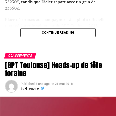
35230€, tandis que Didier repart avec un gain de
23350€.
Place désormais au champagne et à la photo officielle
pour célébrer le vainqueur du BPT Toulouse 2018.
CONTINUE READING
Assis devant une tonne, Sofian remporte le trophée du BPT Toulouse
2018, en costaud !
CLASSEMENTS
[BPT Toulouse] Heads-up de fête
foraine
Published
8 ans ago
on
21 mai 2018
By
Gregoire