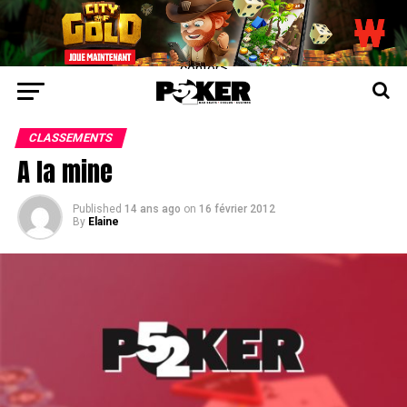
center>
CLASSEMENTS
A la mine
Published
14 ans ago
on
16 février 2012
By
Elaine