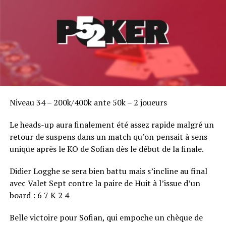
RELATED TOPICS:
UP NEXT
Niveau 34 – 200k/400k ante 50k – 2 joueurs
Pause
Le heads-up aura finalement été assez rapide malgré un
DON'T MISS
Braesco se met au plongeon
retour de suspens dans un match qu’on pensait à sens
unique après le KO de Sofian dès le début de la finale.
Didier Logghe se sera bien battu mais s’incline au final
avec Valet Sept contre la paire de Huit à l’issue d’un
board : 6 7 K 2 4
Belle victoire pour Sofian, qui empoche un chèque de