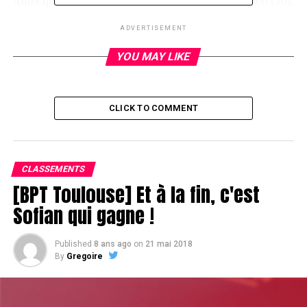
Alors qu’il reste 18 minutes dans le niveau 200-400 (50),
il pointe désormais à 29,5k.
ADVERTISEMENT
Il y a 92 joueurs en course sur les 117 inscrits du jour 1A.
YOU MAY LIKE
La moyenne est à 25,4k.
CLICK TO COMMENT
CLASSEMENTS
[BPT Toulouse] Et à la fin, c'est
Sofian qui gagne !
Published
8 ans ago
on
21 mai 2018
By
Gregoire