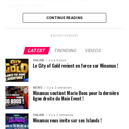
compléter Ludovic.
Flop QJ4. All-in de Ludovic et insta call de Logghe, avec
CONTINUE READING
QQ pour brelan max floppé. Ludovic retourne les As,
meurtris, et rien ne vient l’aider. Après avoir payé les
ADVERTISEMENT
4420k du tapis adverse, il ne lui reste que 450k, soit à
peine une BB, qu’il perdra le coup suivant contre le
LATEST
TRENDING
VIDEOS
même adversaire.
ONLINE
il y a 4 jours
Ludovic Soleau sort donc à la troisième place, pour un
Le City of Gold revient en force sur Winamax !
joli gain de 15720€ !
Place au heads-up final.
NEWS
il y a 2 semaines
Winamax soutient Mario Boos pour la dernière
ligne droite du Main Event !
ONLINE
il y a 2 semaines
Winamax vous invite sur ses Islands !