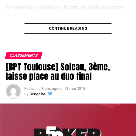
Ce heads-up commence très fort, en mode montagne
russe.
CONTINUE READING
Le champagne va réchauffer si les deux finalistes ne se décident pas !
CLASSEMENTS
[BPT Toulouse] Soleau, 3ème,
laisse place au duo final
Published
8 ans ago
on
21 mai 2018
By
Gregoire