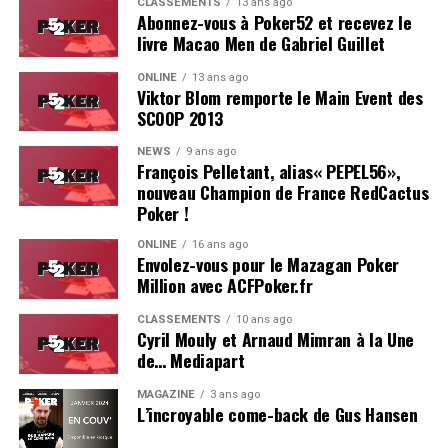
CLASSEMENTS
13 ans ago
Abonnez-vous à Poker52 et recevez le
livre Macao Men de Gabriel Guillet
ONLINE
13 ans ago
Viktor Blom remporte le Main Event des
SCOOP 2013
Soleau à gauche, sorti par Logghe au centre
NEWS
9 ans ago
François Pelletant, alias« PEPEL56»,
nouveau Champion de France RedCactus
Poker !
ONLINE
16 ans ago
Envolez-vous pour le Mazagan Poker
Million avec ACFPoker.fr
CLASSEMENTS
10 ans ago
Cyril Mouly et Arnaud Mimran à la Une
de… Mediapart
MAGAZINE
3 ans ago
L’incroyable come-back de Gus Hansen