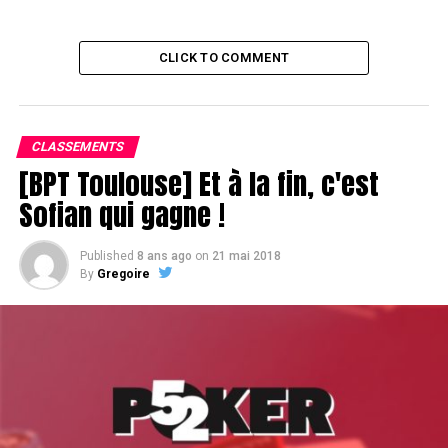
CLICK TO COMMENT
CLASSEMENTS
[BPT Toulouse] Et à la fin, c'est
Sofian qui gagne !
Published
8 ans ago
on
21 mai 2018
By
Gregoire