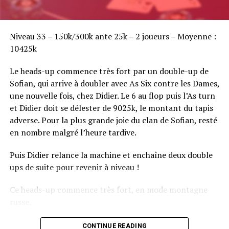
Sofian Benaissa, vainqueur bien entouré !
Niveau 33 – 150k/300k ante 25k – 2 joueurs – Moyenne :
10425k
Le heads-up commence très fort par un double-up de
Sofian, qui arrive à doubler avec As Six contre les Dames,
une nouvelle fois, chez Didier. Le 6 au flop puis l’As turn
et Didier doit se délester de 9025k, le montant du tapis
adverse. Pour la plus grande joie du clan de Sofian, resté
en nombre malgré l’heure tardive.
Puis Didier relance la machine et enchaîne deux double
ups de suite pour revenir à niveau !
Ce heads-up commence très fort, en mode montagne
russe.
CONTINUE READING