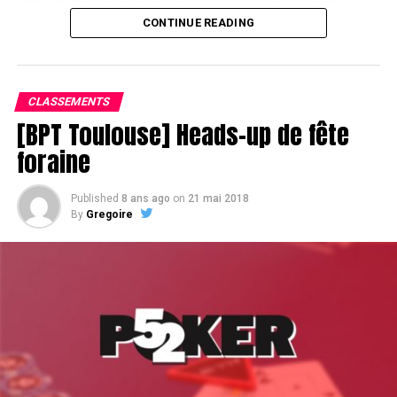
CONTINUE READING
Assis devant une tonne, Sofian remporte le trophée du BPT Toulouse
2018, en costaud !
CLASSEMENTS
[BPT Toulouse] Heads-up de fête
foraine
Published
8 ans ago
on
21 mai 2018
By
Gregoire