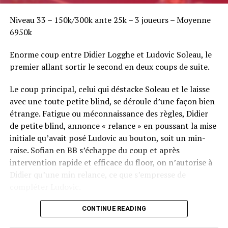
Niveau 33 – 150k/300k ante 25k – 3 joueurs – Moyenne
6950k
Enorme coup entre Didier Logghe et Ludovic Soleau, le
premier allant sortir le second en deux coups de suite.
Le coup principal, celui qui déstacke Soleau et le laisse
avec une toute petite blind, se déroule d’une façon bien
étrange. Fatigue ou méconnaissance des règles, Didier
de petite blind, annonce « relance » en poussant la mise
initiale qu’avait posé Ludovic au bouton, soit un min-
raise. Sofian en BB s’échappe du coup et après
intervention rapide et efficace du floor, on n’autorise à
Didier qu’une min relance, ce que s’empresse de
compléter Ludovic.
Flop QJ4. All-in de Ludovic et insta call de Logghe, avec
CONTINUE READING
QQ pour brelan max floppé. Ludovic retourne les As,