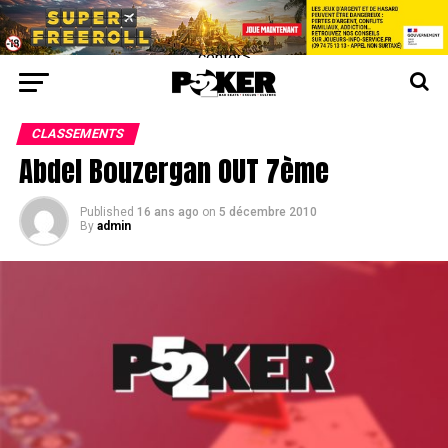
center>
CLASSEMENTS
Abdel Bouzergan OUT 7ème
Published
16 ans ago
on
5 décembre 2010
By
admin