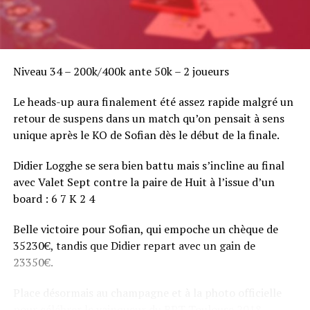
Niveau 34 – 200k/400k ante 50k – 2 joueurs
Le heads-up aura finalement été assez rapide malgré un
retour de suspens dans un match qu’on pensait à sens
unique après le KO de Sofian dès le début de la finale.
Didier Logghe se sera bien battu mais s’incline au final
avec Valet Sept contre la paire de Huit à l’issue d’un
board : 6 7 K 2 4
Belle victoire pour Sofian, qui empoche un chèque de
35230€, tandis que Didier repart avec un gain de
23350€.
Place désormais au champagne et à la photo officielle
pour célébrer le vainqueur du BPT Toulouse 2018.