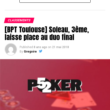
Le champagne va réchauffer si les deux finalistes ne se décident pas !
CLASSEMENTS
[BPT Toulouse] Soleau, 3ème,
laisse place au duo final
Published
8 ans ago
on
21 mai 2018
By
Gregoire