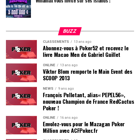
Winamax vous invite sur ses Islands !
BUZZ
CLASSEMENTS
13 ans ago
Abonnez-vous à Poker52 et recevez le
livre Macao Men de Gabriel Guillet
ONLINE
13 ans ago
Viktor Blom remporte le Main Event des
SCOOP 2013
Soleau à gauche, sorti par Logghe au centre
NEWS
9 ans ago
François Pelletant, alias« PEPEL56»,
nouveau Champion de France RedCactus
Poker !
ONLINE
16 ans ago
Envolez-vous pour le Mazagan Poker
Million avec ACFPoker.fr