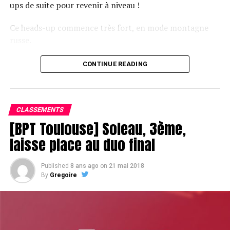
ups de suite pour revenir à niveau !
Ce heads-up commence très fort, en mode montagne
russe.
CONTINUE READING
Le champagne va réchauffer si les deux finalistes ne se décident pas !
CLASSEMENTS
[BPT Toulouse] Soleau, 3ème,
laisse place au duo final
Published
8 ans ago
on
21 mai 2018
By
Gregoire