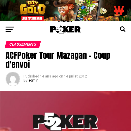
center>
CLASSEMENTS
ACFPoker Tour Mazagan – Coup
d'envoi
Published
14 ans ago
on
14 juillet 2012
By
admin