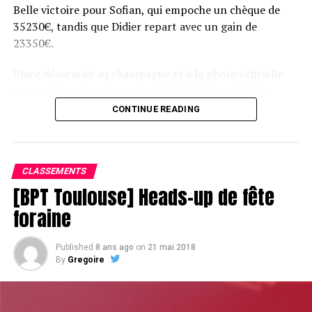
Belle victoire pour Sofian, qui empoche un chèque de
35230€, tandis que Didier repart avec un gain de
23350€.
Place désormais au champagne et à la photo officielle
pour célébrer le vainqueur du BPT Toulouse 2018.
CONTINUE READING
Assis devant une tonne, Sofian remporte le trophée du BPT Toulouse
2018, en costaud !
CLASSEMENTS
[BPT Toulouse] Heads-up de fête
foraine
Published
8 ans ago
on
21 mai 2018
By
Gregoire