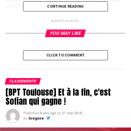
se positionnent
CONTINUE READING
DON'T MISS
WPT NS Mazagan – Lucien Cohen out
ADVERTISEMENT
YOU MAY LIKE
CLICK TO COMMENT
CLASSEMENTS
[BPT Toulouse] Et à la fin, c'est
Sofian qui gagne !
Published
8 ans ago
on
21 mai 2018
By
Gregoire