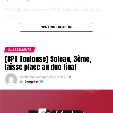
Ce heads-up commence très fort, en mode montagne
russe.
CONTINUE READING
Le champagne va réchauffer si les deux finalistes ne se décident pas !
CLASSEMENTS
[BPT Toulouse] Soleau, 3ème,
laisse place au duo final
Published
8 ans ago
on
21 mai 2018
By
Gregoire