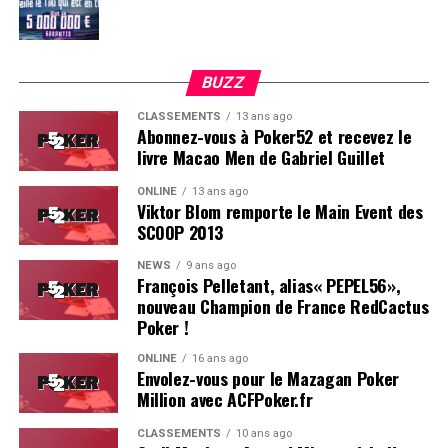
BUZZ
CLASSEMENTS
13 ans ago
Abonnez-vous à Poker52 et recevez le
livre Macao Men de Gabriel Guillet
ONLINE
13 ans ago
Viktor Blom remporte le Main Event des
SCOOP 2013
Soleau à gauche, sorti par Logghe au centre
NEWS
9 ans ago
François Pelletant, alias« PEPEL56»,
nouveau Champion de France RedCactus
Poker !
ONLINE
16 ans ago
Envolez-vous pour le Mazagan Poker
Million avec ACFPoker.fr
CLASSEMENTS
10 ans ago