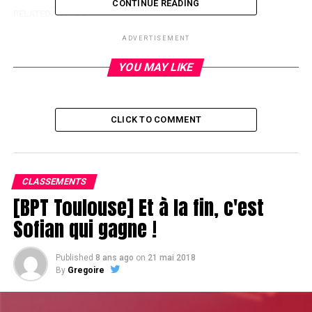
CONTINUE READING
RELATED TOPICS:
UP NEXT
ADVERTISEMENT
WPT NS Mazagan – Houssam Mohamed Ali fait la bulle
YOU MAY LIKE
DON'T MISS
WPT NS Mazagan – Une bulle interminable
CLICK TO COMMENT
CLASSEMENTS
[BPT Toulouse] Et à la fin, c'est
Sofian qui gagne !
Published
8 ans ago
on
21 mai 2018
By
Gregoire