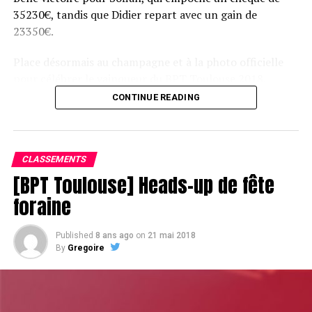
35230€, tandis que Didier repart avec un gain de
23350€.
Place désormais au champagne et à la photo officielle
pour célébrer le vainqueur du BPT Toulouse 2018.
CONTINUE READING
Assis devant une tonne, Sofian remporte le trophée du BPT Toulouse
2018, en costaud !
CLASSEMENTS
[BPT Toulouse] Heads-up de fête
foraine
Published
8 ans ago
on
21 mai 2018
By
Gregoire