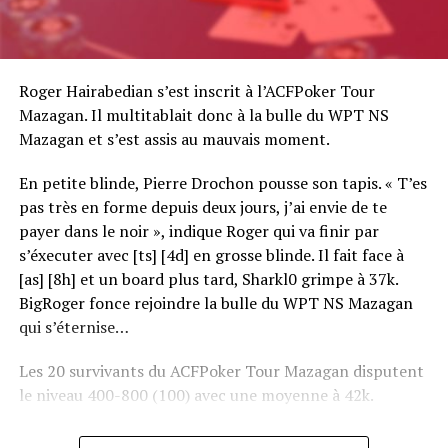
Roger Hairabedian s’est inscrit à l’ACFPoker Tour
Mazagan. Il multitablait donc à la bulle du WPT NS
Mazagan et s’est assis au mauvais moment.
En petite blinde, Pierre Drochon pousse son tapis. « T’es
pas très en forme depuis deux jours, j’ai envie de te
payer dans le noir », indique Roger qui va finir par
s’éxecuter avec [ts] [4d] en grosse blinde. Il fait face à
[as] [8h] et un board plus tard, Sharkl0 grimpe à 37k.
BigRoger fonce rejoindre la bulle du WPT NS Mazagan
qui s’éternise…
Les 20 survivants du ACFPoker Tour Mazagan disputent
le niveau 400-800 (100) avec une moyenne à 42k.