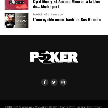
Cyril Mouly et Arnaud Mimran à la Une
de… Mediapart
MAGAZINE
3 ans ago
L’incroyable come-back de Gus Hansen
POKER52 Magazine - Copyright © 2018 Game Prod. Design by Gotham