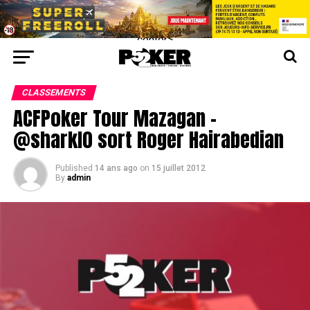
center>
CLASSEMENTS
ACFPoker Tour Mazagan –
@sharkl0 sort Roger Hairabedian
Published
14 ans ago
on
15 juillet 2012
By
admin