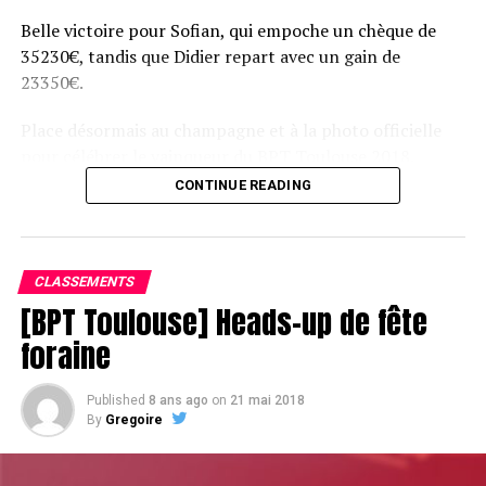
Belle victoire pour Sofian, qui empoche un chèque de
35230€, tandis que Didier repart avec un gain de
23350€.
Place désormais au champagne et à la photo officielle
pour célébrer le vainqueur du BPT Toulouse 2018.
CONTINUE READING
Assis devant une tonne, Sofian remporte le trophée du BPT Toulouse
2018, en costaud !
CLASSEMENTS
[BPT Toulouse] Heads-up de fête
foraine
Published
8 ans ago
on
21 mai 2018
By
Gregoire