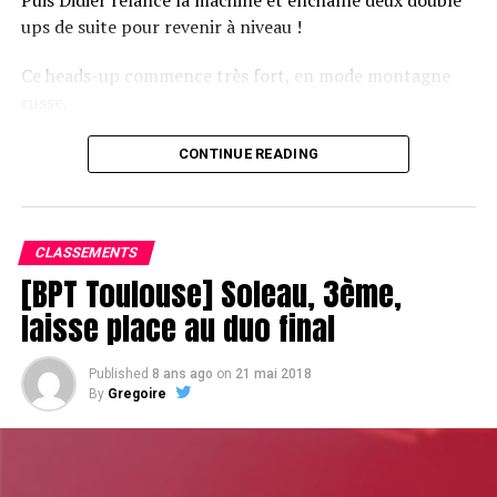
ups de suite pour revenir à niveau !
Ce heads-up commence très fort, en mode montagne
russe.
CONTINUE READING
Le champagne va réchauffer si les deux finalistes ne se décident pas !
CLASSEMENTS
[BPT Toulouse] Soleau, 3ème,
laisse place au duo final
Published
8 ans ago
on
21 mai 2018
By
Gregoire