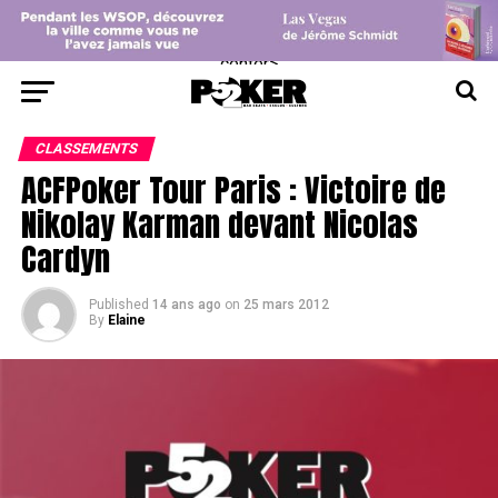
center>
CLASSEMENTS
ACFPoker Tour Paris : Victoire de
Nikolay Karman devant Nicolas
Cardyn
Published
14 ans ago
on
25 mars 2012
By
Elaine