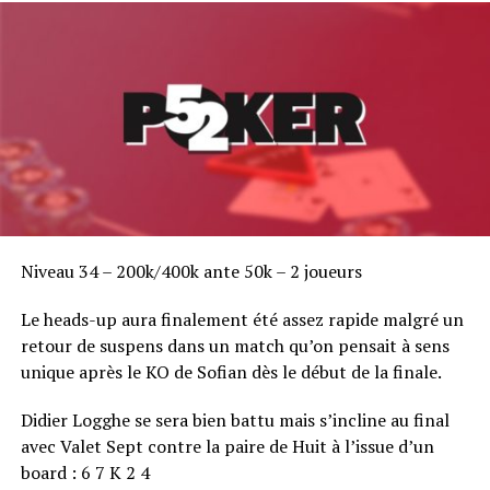
j’ai du jeter de grosses mains. Je suis déçu car j’imagine
déjà les commentaires des potes », termine Nicolas
Cardyn dans un sourire…
De son côté, le joueur russe voulait vraiment la victoire
et repart avec un beau chèque et le sentiment du devoir
accompli…
RELATED TOPICS:
Niveau 34 – 200k/400k ante 50k – 2 joueurs
UP NEXT
Le classement complet du ACFPoker Tour Paris
Le heads-up aura finalement été assez rapide malgré un
retour de suspens dans un match qu’on pensait à sens
DON'T MISS
ACFPoker Tour Paris : C'est reparti pour un tour
unique après le KO de Sofian dès le début de la finale.
Didier Logghe se sera bien battu mais s’incline au final
avec Valet Sept contre la paire de Huit à l’issue d’un
board : 6 7 K 2 4