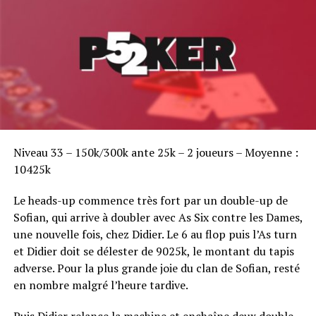
Sofian Benaissa, vainqueur bien entouré !
Niveau 33 – 150k/300k ante 25k – 2 joueurs – Moyenne :
10425k
Le heads-up commence très fort par un double-up de
Sofian, qui arrive à doubler avec As Six contre les Dames,
une nouvelle fois, chez Didier. Le 6 au flop puis l’As turn
et Didier doit se délester de 9025k, le montant du tapis
adverse. Pour la plus grande joie du clan de Sofian, resté
en nombre malgré l’heure tardive.
Puis Didier relance la machine et enchaîne deux double