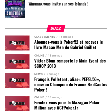
Winamax vous invite sur ses Islands !
BUZZ
CLASSEMENTS
13 ans ago
Abonnez-vous à Poker52 et recevez le
livre Macao Men de Gabriel Guillet
ONLINE
13 ans ago
Viktor Blom remporte le Main Event des
SCOOP 2013
Soleau à gauche, sorti par Logghe au centre
NEWS
9 ans ago
François Pelletant, alias« PEPEL56»,
nouveau Champion de France RedCactus
Poker !
ONLINE
16 ans ago
Envolez-vous pour le Mazagan Poker
Million avec ACFPoker.fr