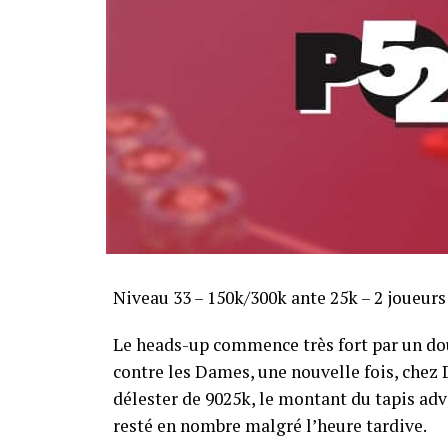
Sofian Benaissa, vainqueur bien entouré !
Niveau 33 – 150k/300k ante 25k – 2 joueur
Le heads-up commence très fort par un dou
contre les Dames, une nouvelle fois, chez Di
délester de 9025k, le montant du tapis adve
resté en nombre malgré l’heure tardive.