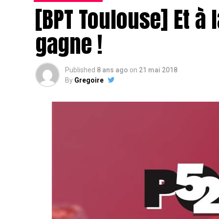
[BPT Toulouse] Et à l
gagne !
Published
8 ans ago
on
21 mai 2018
By
Gregoire