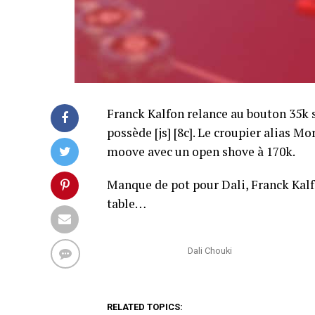
Franck Kalfon relance au bouton 35k s
possède [js] [8c]. Le croupier alias Mo
moove avec un open shove à 170k.
Manque de pot pour Dali, Franck Kalfon
table…
Dali Chouki
RELATED TOPICS: