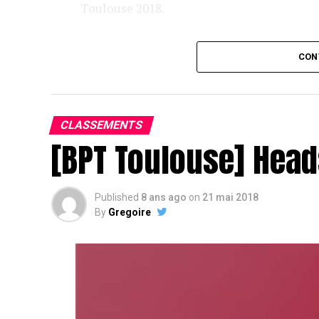
Toulouse 2018.
Assis devant une tonne, Sofian remporte le trophée du BP
CON
CLASSEMENTS
[BPT Toulouse] Head
Published
8 ans ago
on
21 mai 2018
By
Gregoire