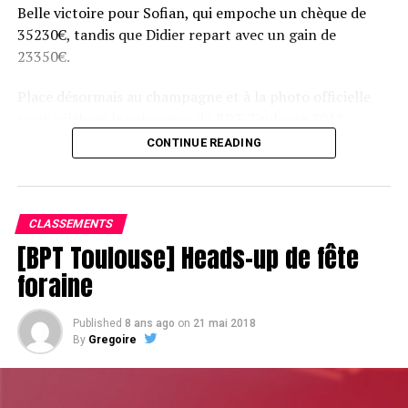
Belle victoire pour Sofian, qui empoche un chèque de
35230€, tandis que Didier repart avec un gain de
23350€.
Place désormais au champagne et à la photo officielle
pour célébrer le vainqueur du BPT Toulouse 2018.
CONTINUE READING
Assis devant une tonne, Sofian remporte le trophée du BPT Toulouse
2018, en costaud !
CLASSEMENTS
[BPT Toulouse] Heads-up de fête
foraine
Published
8 ans ago
on
21 mai 2018
By
Gregoire