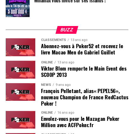
Winamax vous invite sur ses Islands !
BUZZ
CLASSEMENTS
13 ans ago
Abonnez-vous à Poker52 et recevez le
livre Macao Men de Gabriel Guillet
ONLINE
13 ans ago
Viktor Blom remporte le Main Event des
SCOOP 2013
Soleau à gauche, sorti par Logghe au centre
NEWS
9 ans ago
François Pelletant, alias« PEPEL56»,
nouveau Champion de France RedCactus
Poker !
ONLINE
16 ans ago
Envolez-vous pour le Mazagan Poker
Million avec ACFPoker.fr