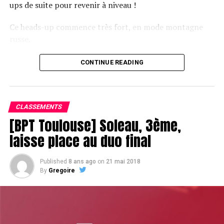
ups de suite pour revenir à niveau !
Ce heads-up commence très fort, en mode montagne
russe.
CONTINUE READING
Le champagne va réchauffer si les deux finalistes ne se décident pas !
CLASSEMENTS
[BPT Toulouse] Soleau, 3ème,
laisse place au duo final
Published
8 ans ago
on
21 mai 2018
By
Gregoire