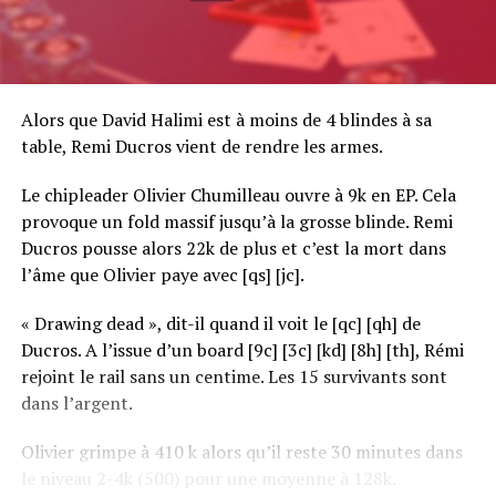
Alors que David Halimi est à moins de 4 blindes à sa
table, Remi Ducros vient de rendre les armes.
Le chipleader Olivier Chumilleau ouvre à 9k en EP. Cela
provoque un fold massif jusqu’à la grosse blinde. Remi
Ducros pousse alors 22k de plus et c’est la mort dans
l’âme que Olivier paye avec [qs] [jc].
« Drawing dead », dit-il quand il voit le [qc] [qh] de
Ducros. A l’issue d’un board [9c] [3c] [kd] [8h] [th], Rémi
rejoint le rail sans un centime. Les 15 survivants sont
dans l’argent.
Olivier grimpe à 410 k alors qu’il reste 30 minutes dans
le niveau 2-4k (500) pour une moyenne à 128k.