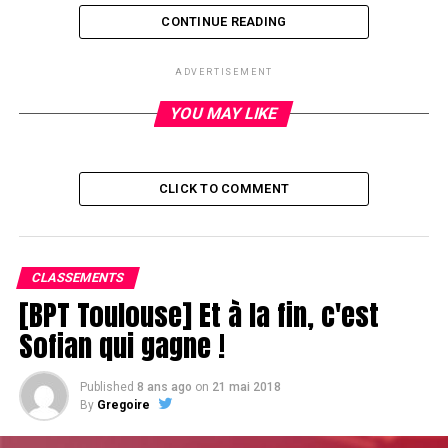
CONTINUE READING
ADVERTISEMENT
RELATED TOPICS:
UP NEXT
YOU MAY LIKE
ACFPoker Tour Summer – Sitruk premier sortant dans
l'argent
DON'T MISS
CLICK TO COMMENT
ACFPoker Tour Summer – Main par main
CLASSEMENTS
[BPT Toulouse] Et à la fin, c'est
Sofian qui gagne !
Published
8 ans ago
on
21 mai 2018
By
Gregoire