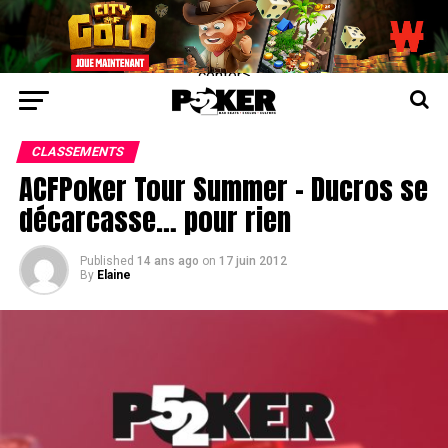
center>
CLASSEMENTS
ACFPoker Tour Summer – Ducros se
décarcasse… pour rien
Published
14 ans ago
on
17 juin 2012
By
Elaine