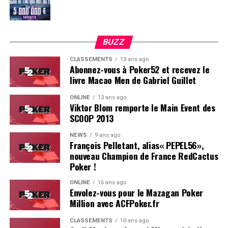
BUZZ
CLASSEMENTS
13 ans ago
Abonnez-vous à Poker52 et recevez le
livre Macao Men de Gabriel Guillet
ONLINE
13 ans ago
Viktor Blom remporte le Main Event des
SCOOP 2013
Soleau à gauche, sorti par Logghe au centre
NEWS
9 ans ago
François Pelletant, alias« PEPEL56»,
nouveau Champion de France RedCactus
Poker !
ONLINE
16 ans ago
Envolez-vous pour le Mazagan Poker
Million avec ACFPoker.fr
CLASSEMENTS
10 ans ago