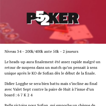
Olivier (à g.) avec Jacques Guenni (avec la casquette) et Nicolas (au
fond)
Sur la rivière [ad], Olivier shove son tapis restant. Son
adversaire entre de nouveau dans un tank. Il lui restera
30k s’il se trompe… Vilain finit par avancer la somme
demandée. Il mucke devant les [kd] [kc] d’Olivier qui
grimpe à 65k sur le coup. Un coup plus tard, Raphmil
Niveau 34 – 200k/400k ante 50k – 2 joueurs
pointe même à un peu moins de 80k.
Le heads-up aura finalement été assez rapide malgré un
Il reste 32 minutes dans 400-800 (100) avec 58
retour de suspens dans un match qu’on pensait à sens
survivants et une moyenne à 33,1k.
unique après le KO de Sofian dès le début de la finale.
Didier Logghe se sera bien battu mais s’incline au final
avec Valet Sept contre la paire de Huit à l’issue d’un
RELATED TOPICS:
board : 6 7 K 2 4
UP NEXT
ACFPoker Tour Summer – Lucien Cohen au bagne
Belle victoire pour Sofian, qui empoche un chèque de