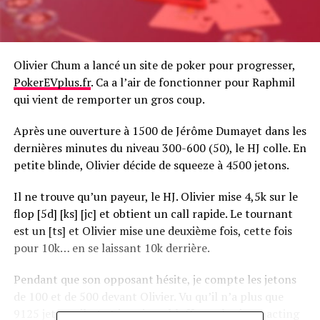
Olivier Chum a lancé un site de poker pour progresser,
PokerEVplus.fr
. Ca a l’air de fonctionner pour Raphmil
qui vient de remporter un gros coup.
Après une ouverture à 1500 de Jérôme Dumayet dans les
dernières minutes du niveau 300-600 (50), le HJ colle. En
petite blinde, Olivier décide de squeeze à 4500 jetons.
Il ne trouve qu’un payeur, le HJ. Olivier mise 4,5k sur le
flop [5d] [ks] [jc] et obtient un call rapide. Le tournant
est un [ts] et Olivier mise une deuxième fois, cette fois
pour 10k… en se laissant 10k derrière.
Pendant que son opposant hésite, je compte les jetons
de 100 et de 500 devant Olivier. Vu qu’il n’a plus que
9125 jetons, il n’est jamais en bluff… malgré son acting