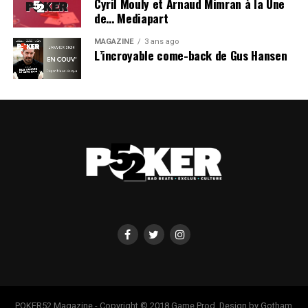
Cyril Mouly et Arnaud Mimran à la Une
de… Mediapart
MAGAZINE
3 ans ago
L’incroyable come-back de Gus Hansen
POKER52 Magazine - Copyright © 2018 Game Prod. Design by Gotham