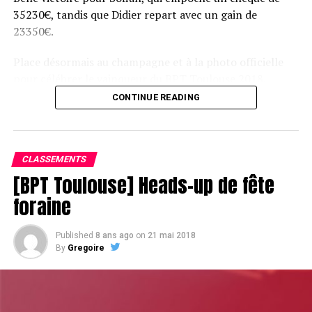
DON'T MISS
35230€, tandis que Didier repart avec un gain de
ACFPoker Tour Summer – Renaud fait chanter les As
23350€.
Place désormais au champagne et à la photo officielle
pour célébrer le vainqueur du BPT Toulouse 2018.
CONTINUE READING
Assis devant une tonne, Sofian remporte le trophée du BPT Toulouse
2018, en costaud !
CLASSEMENTS
[BPT Toulouse] Heads-up de fête
foraine
Published
8 ans ago
on
21 mai 2018
By
Gregoire