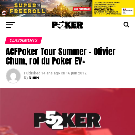
center>
CLASSEMENTS
ACFPoker Tour Summer – Olivier
Chum, roi du Poker EV+
Published
14 ans ago
on
16 juin 2012
By
Elaine