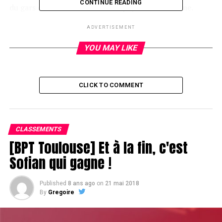
CONTINUE READING
du gars embêté. Son adversaire paye tout de même.
ADVERTISEMENT
YOU MAY LIKE
CLICK TO COMMENT
CLASSEMENTS
[BPT Toulouse] Et à la fin, c'est
Sofian qui gagne !
Published
8 ans ago
on
21 mai 2018
By
Gregoire