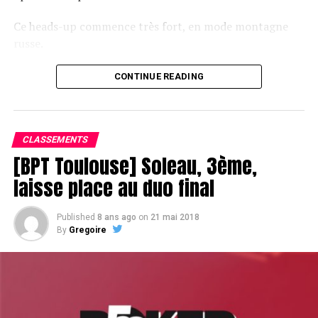
Ce heads-up commence très fort, en mode montagne
russe.
CONTINUE READING
Le champagne va réchauffer si les deux finalistes ne se décident pas !
CLASSEMENTS
[BPT Toulouse] Soleau, 3ème,
laisse place au duo final
Published
8 ans ago
on
21 mai 2018
By
Gregoire