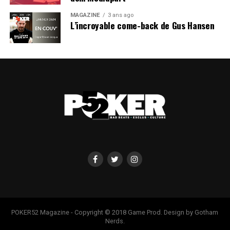
MAGAZINE
3 ans ago
L’incroyable come-back de Gus Hansen
POKER52 Magazine - Copyright © 2018 Game Prod. Design by Gotham
Nerds.