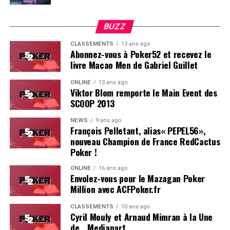
BUZZ
CLASSEMENTS
13 ans ago
Abonnez-vous à Poker52 et recevez le
livre Macao Men de Gabriel Guillet
ONLINE
13 ans ago
Viktor Blom remporte le Main Event des
SCOOP 2013
Soleau à gauche, sorti par Logghe au centre
NEWS
9 ans ago
François Pelletant, alias« PEPEL56»,
nouveau Champion de France RedCactus
Poker !
ONLINE
16 ans ago
Envolez-vous pour le Mazagan Poker
Million avec ACFPoker.fr
CLASSEMENTS
10 ans ago
Cyril Mouly et Arnaud Mimran à la Une
de… Mediapart