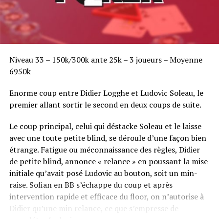
Niveau 33 – 150k/300k ante 25k – 3 joueurs – Moyenne
6950k
Enorme coup entre Didier Logghe et Ludovic Soleau, le
premier allant sortir le second en deux coups de suite.
Le coup principal, celui qui déstacke Soleau et le laisse
avec une toute petite blind, se déroule d’une façon bien
étrange. Fatigue ou méconnaissance des règles, Didier
de petite blind, annonce « relance » en poussant la mise
initiale qu’avait posé Ludovic au bouton, soit un min-
raise. Sofian en BB s’échappe du coup et après
intervention rapide et efficace du floor, on n’autorise à
Didier qu’une min relance, ce que s’empresse de