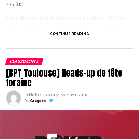
23350€.
Place désormais au champagne et à la photo officielle
pour célébrer le vainqueur du BPT Toulouse 2018.
CONTINUE READING
Assis devant une tonne, Sofian remporte le trophée du BPT Toulouse
2018, en costaud !
CLASSEMENTS
[BPT Toulouse] Heads-up de fête
foraine
Published
8 ans ago
on
21 mai 2018
By
Gregoire