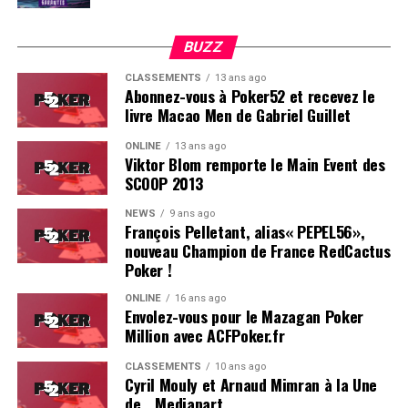
BUZZ
CLASSEMENTS
13 ans ago
Abonnez-vous à Poker52 et recevez le
livre Macao Men de Gabriel Guillet
ONLINE
13 ans ago
Viktor Blom remporte le Main Event des
SCOOP 2013
Soleau à gauche, sorti par Logghe au centre
NEWS
9 ans ago
François Pelletant, alias« PEPEL56»,
nouveau Champion de France RedCactus
Poker !
ONLINE
16 ans ago
Envolez-vous pour le Mazagan Poker
Million avec ACFPoker.fr
CLASSEMENTS
10 ans ago
Cyril Mouly et Arnaud Mimran à la Une
de… Mediapart