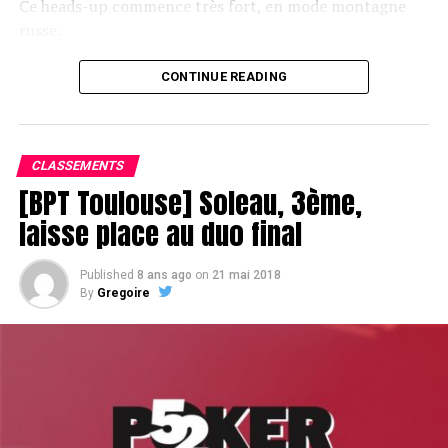
Ce heads-up commence très fort, en mode montagne
russe.
CONTINUE READING
Le champagne va réchauffer si les deux finalistes ne se décident pas !
CLASSEMENTS
[BPT Toulouse] Soleau, 3ème,
laisse place au duo final
Published
8 ans ago
on
21 mai 2018
By
Gregoire