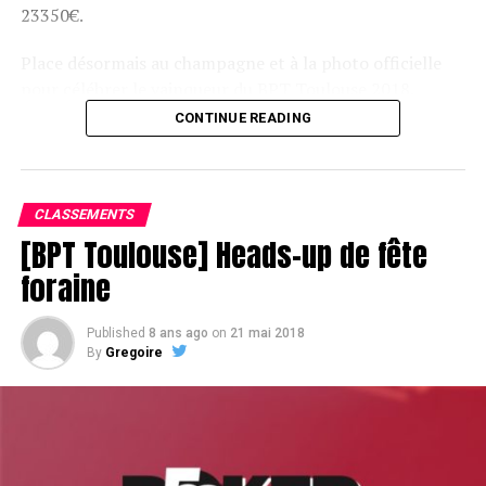
23350€.
Place désormais au champagne et à la photo officielle
pour célébrer le vainqueur du BPT Toulouse 2018.
CONTINUE READING
Assis devant une tonne, Sofian remporte le trophée du BPT Toulouse
2018, en costaud !
CLASSEMENTS
[BPT Toulouse] Heads-up de fête
foraine
Published
8 ans ago
on
21 mai 2018
By
Gregoire