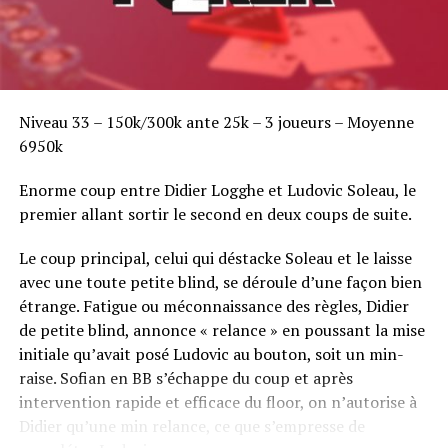
Niveau 33 – 150k/300k ante 25k – 3 joueurs – Moyenne
6950k
Enorme coup entre Didier Logghe et Ludovic Soleau, le
premier allant sortir le second en deux coups de suite.
Le coup principal, celui qui déstacke Soleau et le laisse
avec une toute petite blind, se déroule d’une façon bien
étrange. Fatigue ou méconnaissance des règles, Didier
de petite blind, annonce « relance » en poussant la mise
initiale qu’avait posé Ludovic au bouton, soit un min-
raise. Sofian en BB s’échappe du coup et après
intervention rapide et efficace du floor, on n’autorise à
Didier qu’une min relance, ce que s’empresse de