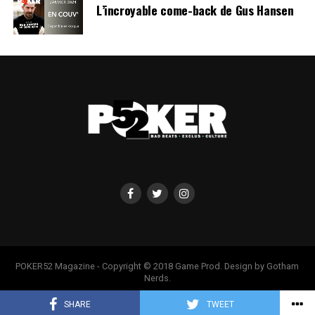
L’incroyable come-back de Gus Hansen
POKER52 Magazine - Copyright © 2018 Game Prod. Design by Gotham
Nerds.
SHARE
TWEET