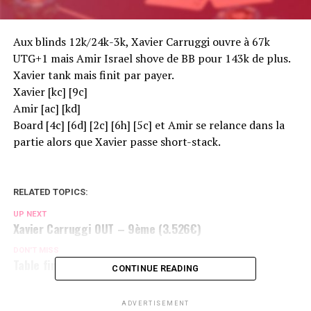
Aux blinds 12k/24k-3k, Xavier Carruggi ouvre à 67k
UTG+1 mais Amir Israel shove de BB pour 143k de plus.
Xavier tank mais finit par payer.
Xavier [kc] [9c]
Amir [ac] [kd]
Board [4c] [6d] [2c] [6h] [5c] et Amir se relance dans la
partie alors que Xavier passe short-stack.
RELATED TOPICS:
UP NEXT
Xavier Carruggi OUT – 9ème (3.526€)
DON'T MISS
Table finale
CONTINUE READING
ADVERTISEMENT