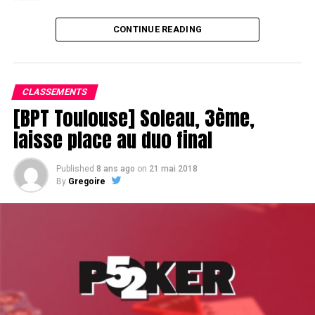
CONTINUE READING
Le champagne va réchauffer si les deux finalistes ne se décident pas !
CLASSEMENTS
[BPT Toulouse] Soleau, 3ème,
laisse place au duo final
Published
8 ans ago
on
21 mai 2018
By
Gregoire