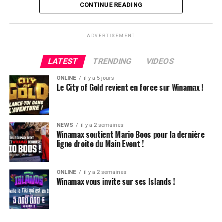
Flop QJ4. All-in de Ludovic et insta call de Logghe, avec
CONTINUE READING
QQ pour brelan max floppé. Ludovic retourne les As,
meurtris, et rien ne vient l’aider. Après avoir payé les
ADVERTISEMENT
4420k du tapis adverse, il ne lui reste que 450k, soit à
peine une BB, qu’il perdra le coup suivant contre le
LATEST
TRENDING
VIDEOS
même adversaire.
ONLINE
il y a 5 jours
Ludovic Soleau sort donc à la troisième place, pour un
Le City of Gold revient en force sur Winamax !
joli gain de 15720€ !
Place au heads-up final.
NEWS
il y a 2 semaines
Winamax soutient Mario Boos pour la dernière
ligne droite du Main Event !
ONLINE
il y a 2 semaines
Winamax vous invite sur ses Islands !