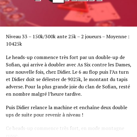
Sofian Benaissa, vainqueur bien entouré !
Niveau 33 – 150k/300k ante 25k – 2 joueurs – Moyenne :
10425k
Le heads-up commence très fort par un double-up de
Sofian, qui arrive à doubler avec As Six contre les Dames,
une nouvelle fois, chez Didier. Le 6 au flop puis l’As turn
et Didier doit se délester de 9025k, le montant du tapis
adverse. Pour la plus grande joie du clan de Sofian, resté
en nombre malgré l’heure tardive.
Puis Didier relance la machine et enchaîne deux double
ups de suite pour revenir à niveau !
Ce heads-up commence très fort, en mode montagne
russe.