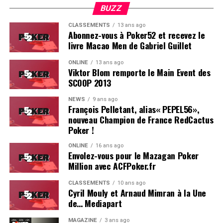
BUZZ
CLASSEMENTS
13 ans ago
Abonnez-vous à Poker52 et recevez le
livre Macao Men de Gabriel Guillet
ONLINE
13 ans ago
Viktor Blom remporte le Main Event des
SCOOP 2013
Soleau à gauche, sorti par Logghe au centre
NEWS
9 ans ago
François Pelletant, alias« PEPEL56»,
nouveau Champion de France RedCactus
Poker !
ONLINE
16 ans ago
Envolez-vous pour le Mazagan Poker
Million avec ACFPoker.fr
CLASSEMENTS
10 ans ago
Cyril Mouly et Arnaud Mimran à la Une
de… Mediapart
MAGAZINE
3 ans ago