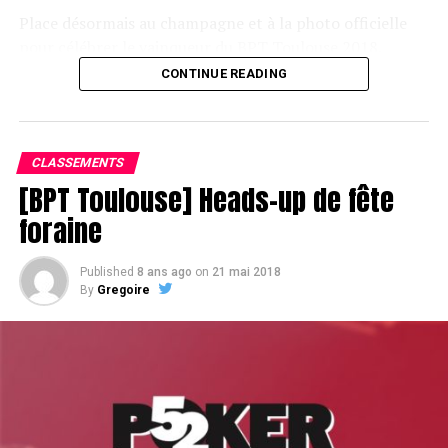
Place désormais au champagne et à la photo officielle
pour célébrer le vainqueur du BPT Toulouse 2018.
CONTINUE READING
Assis devant une tonne, Sofian remporte le trophée du BPT Toulouse
2018, en costaud !
CLASSEMENTS
[BPT Toulouse] Heads-up de fête
foraine
Published
8 ans ago
on
21 mai 2018
By
Gregoire