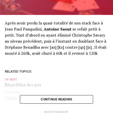
Après avoir perdu la quasi-totalité de son stack face à
Jean Paul Pasqualini,
Antoine Saout
se refait petit à
petit. Tout d’abord en ayant éliminé Christophe Savary
au niveau précédent, puis à l’instant en doublant face à
Stéphane Benadiba avec [ax] [kx] contre [qx] [jx] . Il était
monté à 260k, avait chuté à 60k et il revient à 120k
RELATED TOPICS:
UP NEXT
Répartition des prix
DON'T MISS
Estelle Denis, 100% patience
CONTINUE READING
ADVERTISEMENT