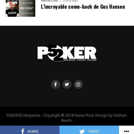
MAGAZINE
3 ans ago
L’incroyable come-back de Gus Hansen
POKER52 Magazine - Copyright © 2018 Game Prod. Design by Gotham
Nerds.
SHARE
TWEET