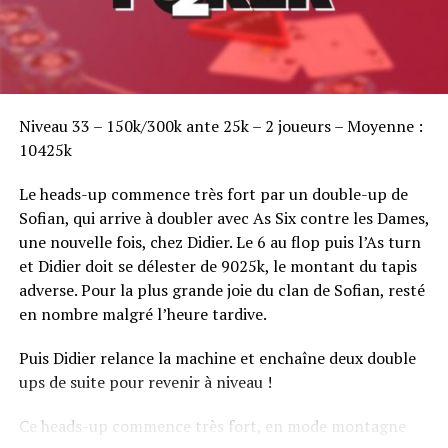
Sofian Benaissa, vainqueur bien entouré !
Niveau 33 – 150k/300k ante 25k – 2 joueurs – Moyenne :
10425k
Le heads-up commence très fort par un double-up de
Sofian, qui arrive à doubler avec As Six contre les Dames,
une nouvelle fois, chez Didier. Le 6 au flop puis l’As turn
et Didier doit se délester de 9025k, le montant du tapis
adverse. Pour la plus grande joie du clan de Sofian, resté
en nombre malgré l’heure tardive.
Puis Didier relance la machine et enchaîne deux double
ups de suite pour revenir à niveau !
Ce heads-up commence très fort, en mode montagne