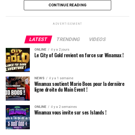
Flop QJ4. All-in de Ludovic et insta call de Logghe, avec
CONTINUE READING
QQ pour brelan max floppé. Ludovic retourne les As,
meurtris, et rien ne vient l’aider. Après avoir payé les
ADVERTISEMENT
4420k du tapis adverse, il ne lui reste que 450k, soit à
peine une BB, qu’il perdra le coup suivant contre le
LATEST
TRENDING
VIDEOS
même adversaire.
ONLINE
il y a 2 jours
Ludovic Soleau sort donc à la troisième place, pour un
Le City of Gold revient en force sur Winamax !
joli gain de 15720€ !
Place au heads-up final.
NEWS
il y a 1 semaine
Winamax soutient Mario Boos pour la dernière
ligne droite du Main Event !
ONLINE
il y a 2 semaines
Winamax vous invite sur ses Islands !