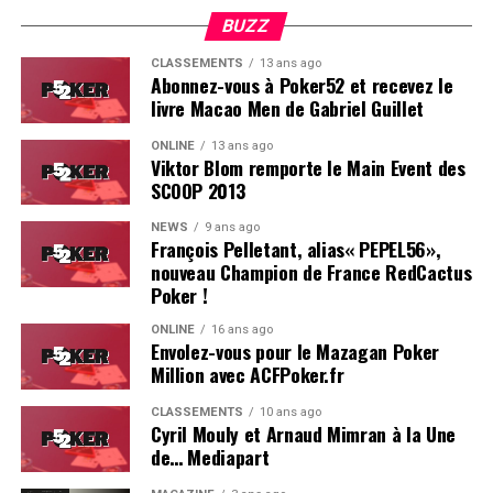
BUZZ
CLASSEMENTS
13 ans ago
Abonnez-vous à Poker52 et recevez le
livre Macao Men de Gabriel Guillet
ONLINE
13 ans ago
Viktor Blom remporte le Main Event des
SCOOP 2013
Soleau à gauche, sorti par Logghe au centre
NEWS
9 ans ago
François Pelletant, alias« PEPEL56»,
nouveau Champion de France RedCactus
Poker !
ONLINE
16 ans ago
Envolez-vous pour le Mazagan Poker
Million avec ACFPoker.fr
CLASSEMENTS
10 ans ago
Cyril Mouly et Arnaud Mimran à la Une
de… Mediapart