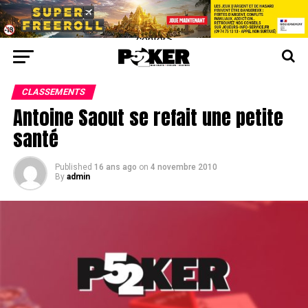
center>
CLASSEMENTS
Antoine Saout se refait une petite
santé
Published
16 ans ago
on
4 novembre 2010
By
admin