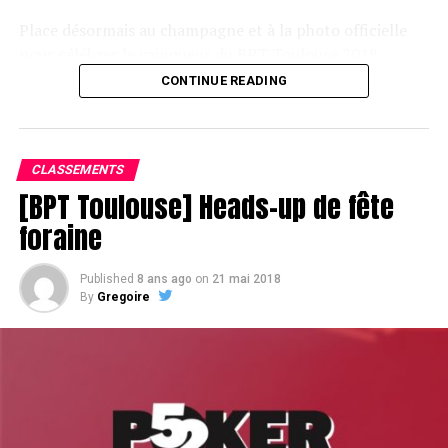
Place désormais au champagne et à la photo officielle
pour célébrer le vainqueur du BPT Toulouse 2018.
CONTINUE READING
Assis devant une tonne, Sofian remporte le trophée du BPT Toulouse
2018, en costaud !
CLASSEMENTS
[BPT Toulouse] Heads-up de fête
foraine
Published
8 ans ago
on
21 mai 2018
By
Gregoire