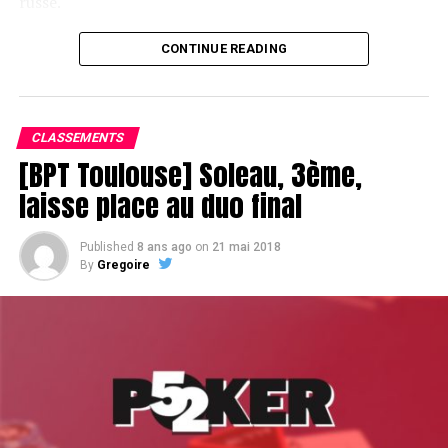
russe.
CONTINUE READING
Le champagne va réchauffer si les deux finalistes ne se décident pas !
CLASSEMENTS
[BPT Toulouse] Soleau, 3ème,
laisse place au duo final
Published
8 ans ago
on
21 mai 2018
By
Gregoire