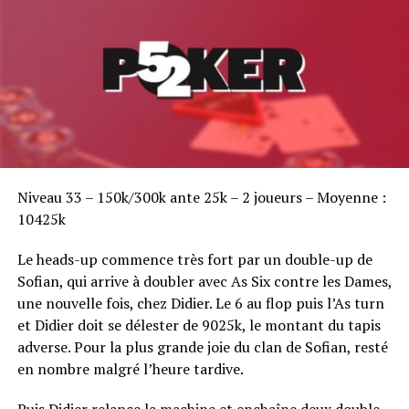
Sofian Benaissa, vainqueur bien entouré !
Niveau 33 – 150k/300k ante 25k – 2 joueurs – Moyenne :
10425k
Le heads-up commence très fort par un double-up de
Sofian, qui arrive à doubler avec As Six contre les Dames,
une nouvelle fois, chez Didier. Le 6 au flop puis l’As turn
et Didier doit se délester de 9025k, le montant du tapis
adverse. Pour la plus grande joie du clan de Sofian, resté
en nombre malgré l’heure tardive.
Puis Didier relance la machine et enchaîne deux double