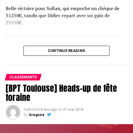
Belle victoire pour Sofian, qui empoche un chèque de
35230€, tandis que Didier repart avec un gain de
23350€.
Place désormais au champagne et à la photo officielle
pour célébrer le vainqueur du BPT Toulouse 2018.
CONTINUE READING
Assis devant une tonne, Sofian remporte le trophée du BPT Toulouse
2018, en costaud !
CLASSEMENTS
[BPT Toulouse] Heads-up de fête
foraine
Published
8 ans ago
on
21 mai 2018
By
Gregoire