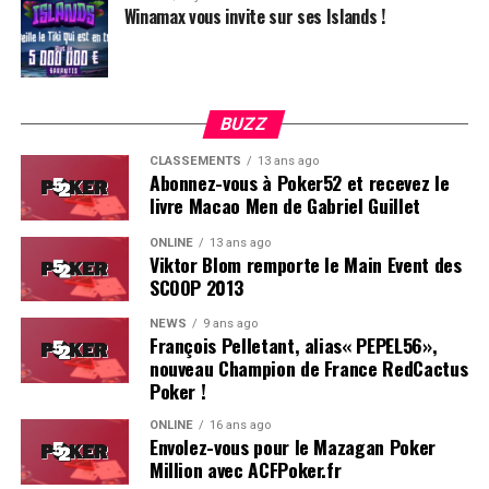
Winamax vous invite sur ses Islands !
BUZZ
CLASSEMENTS
13 ans ago
Abonnez-vous à Poker52 et recevez le
livre Macao Men de Gabriel Guillet
ONLINE
13 ans ago
Viktor Blom remporte le Main Event des
SCOOP 2013
Soleau à gauche, sorti par Logghe au centre
NEWS
9 ans ago
François Pelletant, alias« PEPEL56»,
nouveau Champion de France RedCactus
Poker !
ONLINE
16 ans ago
Envolez-vous pour le Mazagan Poker
Million avec ACFPoker.fr