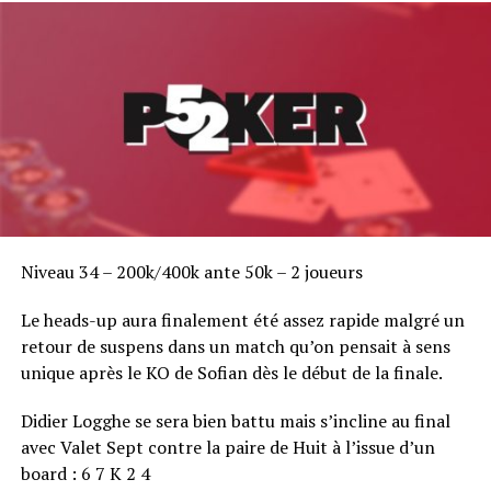
Cyril Durup (HongKong) – 36,500
RELATED TOPICS:
UP NEXT
APT Maurice : la table finale est connue
DON'T MISS
Le Super High Roller à 257.000 $ de Macao sera un
tournoi super turbo
Niveau 34 – 200k/400k ante 50k – 2 joueurs
Le heads-up aura finalement été assez rapide malgré un
retour de suspens dans un match qu’on pensait à sens
unique après le KO de Sofian dès le début de la finale.
Didier Logghe se sera bien battu mais s’incline au final
avec Valet Sept contre la paire de Huit à l’issue d’un
board : 6 7 K 2 4