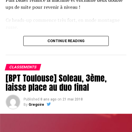
ups de suite pour revenir à niveau !
Ce heads-up commence très fort, en mode montagne
russe.
CONTINUE READING
Le champagne va réchauffer si les deux finalistes ne se décident pas !
CLASSEMENTS
[BPT Toulouse] Soleau, 3ème,
laisse place au duo final
Published
8 ans ago
on
21 mai 2018
By
Gregoire