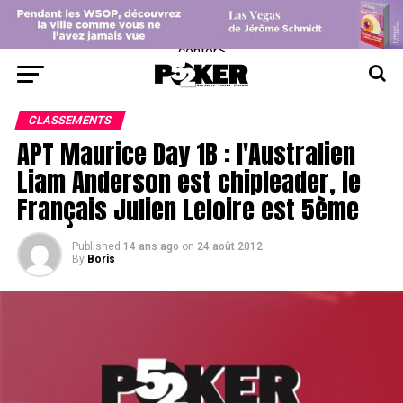
center>
CLASSEMENTS
APT Maurice Day 1B : l'Australien
Liam Anderson est chipleader, le
Français Julien Leloire est 5ème
Published
14 ans ago
on
24 août 2012
By
Boris