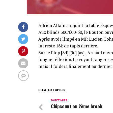
Adrien Allain a rejoint la table Esqu
Aux blinds 300/600-50, le Bouton ouv
Après avoir limpé en MP, Lucien Cohe
lui reste 16k de tapis derrière.
Sur le Flop [8d] [9d] [as] , Arnaud ou
longue réflexion. Le voyant ranger ses
mais il foldera finalement au dernie
RELATED TOPICS:
DON'T MISS
Chipcount au 2ème break