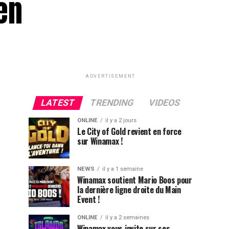
en
ADVERTISEMENT
LATEST
TRENDING
VIDEOS
ONLINE
il y a 2 jours
Le City of Gold revient en force
sur Winamax !
NEWS
il y a 1 semaine
Winamax soutient Mario Boos pour
la dernière ligne droite du Main
Event !
ONLINE
il y a 2 semaines
Winamax vous invite sur ses