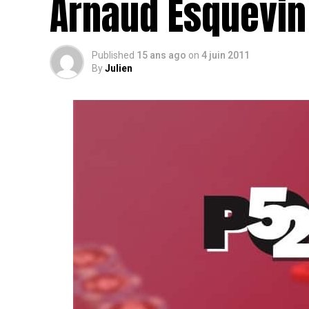
Arnaud Esquevin
Published
15 ans ago
on
4 juin 2011
By
Julien