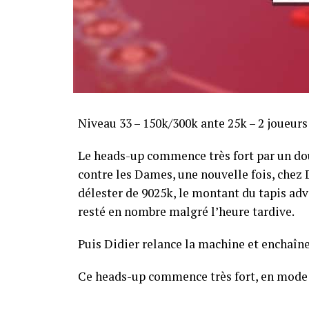
Sofian Benaissa, vainqueur bien entouré !
Niveau 33 – 150k/300k ante 25k – 2 joueur
Le heads-up commence très fort par un dou
contre les Dames, une nouvelle fois, chez Di
délester de 9025k, le montant du tapis adve
resté en nombre malgré l’heure tardive.
Puis Didier relance la machine et enchaîne
Ce heads-up commence très fort, en mode