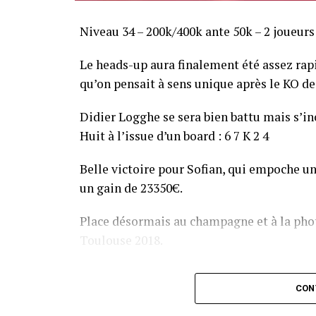
Niveau 34 – 200k/400k ante 50k – 2 joueurs
Le heads-up aura finalement été assez ra
qu’on pensait à sens unique après le KO de 
Didier Logghe se sera bien battu mais s’inc
Huit à l’issue d’un board : 6 7 K 2 4
Belle victoire pour Sofian, qui empoche un
un gain de 23350€.
Place désormais au champagne et à la phot
Toulouse 2018.
Assis devant une tonne, Sofian remporte le trophée du BP
CON