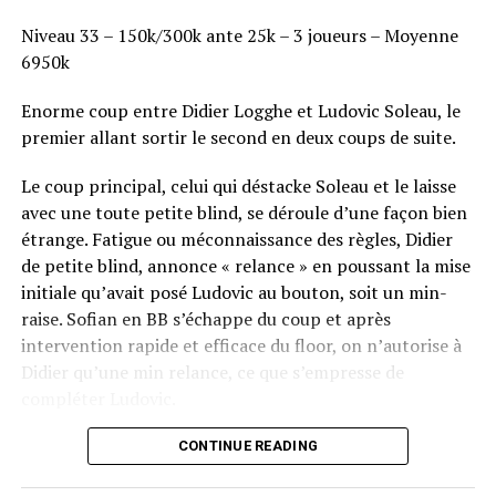
Niveau 33 – 150k/300k ante 25k – 3 joueurs – Moyenne
6950k
Enorme coup entre Didier Logghe et Ludovic Soleau, le
premier allant sortir le second en deux coups de suite.
Le coup principal, celui qui déstacke Soleau et le laisse
avec une toute petite blind, se déroule d’une façon bien
étrange. Fatigue ou méconnaissance des règles, Didier
de petite blind, annonce « relance » en poussant la mise
initiale qu’avait posé Ludovic au bouton, soit un min-
raise. Sofian en BB s’échappe du coup et après
intervention rapide et efficace du floor, on n’autorise à
Didier qu’une min relance, ce que s’empresse de
compléter Ludovic.
Flop QJ4. All-in de Ludovic et insta call de Logghe, avec
CONTINUE READING
QQ pour brelan max floppé. Ludovic retourne les As,