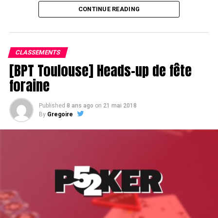
CONTINUE READING
Assis devant une tonne, Sofian remporte le trophée du BPT Toulouse
2018, en costaud !
CLASSEMENTS
[BPT Toulouse] Heads-up de fête
foraine
Published
8 ans ago
on
21 mai 2018
By
Gregoire