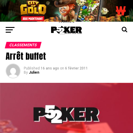
center>
CLASSEMENTS
Arrêt buffet
Published
16 ans ago
on
6 février 2011
By
Julien