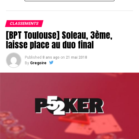
Le champagne va réchauffer si les deux finalistes ne se décident pas !
CLASSEMENTS
[BPT Toulouse] Soleau, 3ème,
laisse place au duo final
Published
8 ans ago
on
21 mai 2018
By
Gregoire