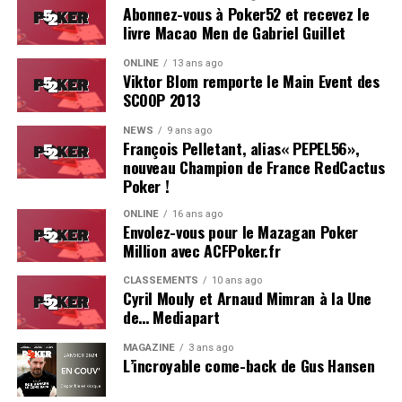
Abonnez-vous à Poker52 et recevez le
livre Macao Men de Gabriel Guillet
ONLINE
13 ans ago
Viktor Blom remporte le Main Event des
SCOOP 2013
Soleau à gauche, sorti par Logghe au centre
NEWS
9 ans ago
François Pelletant, alias« PEPEL56»,
nouveau Champion de France RedCactus
Poker !
ONLINE
16 ans ago
Envolez-vous pour le Mazagan Poker
Million avec ACFPoker.fr
CLASSEMENTS
10 ans ago
Cyril Mouly et Arnaud Mimran à la Une
de… Mediapart
MAGAZINE
3 ans ago
L’incroyable come-back de Gus Hansen