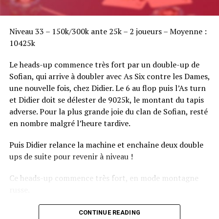
Sofian Benaissa, vainqueur bien entouré !
Niveau 33 – 150k/300k ante 25k – 2 joueurs – Moyenne :
10425k
Le heads-up commence très fort par un double-up de
Sofian, qui arrive à doubler avec As Six contre les Dames,
une nouvelle fois, chez Didier. Le 6 au flop puis l’As turn
et Didier doit se délester de 9025k, le montant du tapis
adverse. Pour la plus grande joie du clan de Sofian, resté
en nombre malgré l’heure tardive.
Puis Didier relance la machine et enchaîne deux double
ups de suite pour revenir à niveau !
Ce heads-up commence très fort, en mode montagne
russe.
CONTINUE READING