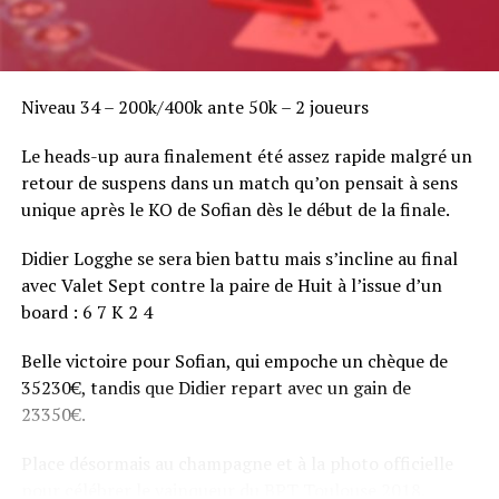
Niveau 34 – 200k/400k ante 50k – 2 joueurs
Le heads-up aura finalement été assez rapide malgré un
retour de suspens dans un match qu’on pensait à sens
unique après le KO de Sofian dès le début de la finale.
Didier Logghe se sera bien battu mais s’incline au final
avec Valet Sept contre la paire de Huit à l’issue d’un
board : 6 7 K 2 4
Belle victoire pour Sofian, qui empoche un chèque de
35230€, tandis que Didier repart avec un gain de
23350€.
Place désormais au champagne et à la photo officielle
pour célébrer le vainqueur du BPT Toulouse 2018.