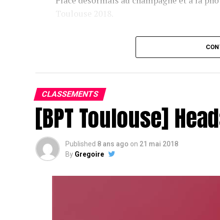
Place désormais au champagne et à la phot
Toulouse 2018.
Assis devant une tonne, Sofian remporte le trophée du BP
CON
CLASSEMENTS
[BPT Toulouse] Head
Published
8 ans ago
on
21 mai 2018
By
Gregoire