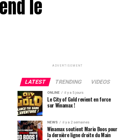
end le
ADVERTISEMENT
LATEST
TRENDING
VIDEOS
ONLINE
il y a 5 jours
Le City of Gold revient en force
sur Winamax !
NEWS
il y a 2 semaines
Winamax soutient Mario Boos pour
la dernière ligne droite du Main