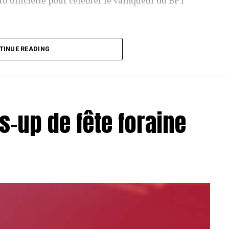
o officielle pour célébrer le vainqueur du BPT
T Toulouse 2018, en costaud !
TINUE READING
s-up de fête foraine