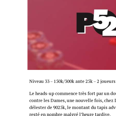
Sofian Benaissa, vainqueur bien entouré !
Niveau 33 – 150k/300k ante 25k – 2 joueur
Le heads-up commence très fort par un dou
contre les Dames, une nouvelle fois, chez Di
délester de 9025k, le montant du tapis adve
resté en nombre malgré l’heure tardive.