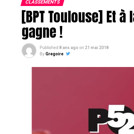
CLASSEMENTS
[BPT Toulouse] Et à l
gagne !
Published
8 ans ago
on
21 mai 2018
By
Gregoire