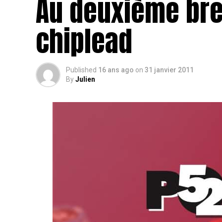
Au deuxième bre
chiplead
Published
16 ans ago
on
31 janvier 2011
By
Julien