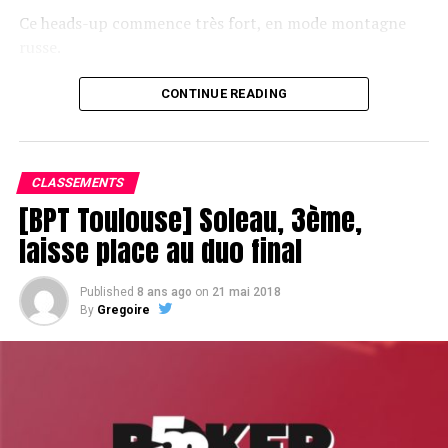
Ce heads-up commence très fort, en mode montagne
russe.
CONTINUE READING
Le champagne va réchauffer si les deux finalistes ne se décident pas !
CLASSEMENTS
[BPT Toulouse] Soleau, 3ème,
laisse place au duo final
Published
8 ans ago
on
21 mai 2018
By
Gregoire