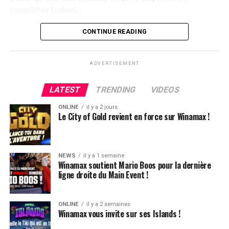
compléter Ludovic.
Flop QJ4. All-in de Ludovic et insta call de Logghe, avec
CONTINUE READING
QQ pour brelan max floppé. Ludovic retourne les As,
meurtris, et rien ne vient l’aider. Après avoir payé les
ADVERTISEMENT
4420k du tapis adverse, il ne lui reste que 450k, soit à
peine une BB, qu’il perdra le coup suivant contre le
LATEST
TRENDING
VIDEOS
même adversaire.
ONLINE
il y a 2 jours
Ludovic Soleau sort donc à la troisième place, pour un
Le City of Gold revient en force sur Winamax !
joli gain de 15720€ !
Place au heads-up final.
NEWS
il y a 1 semaine
Winamax soutient Mario Boos pour la dernière
ligne droite du Main Event !
ONLINE
il y a 2 semaines
Winamax vous invite sur ses Islands !