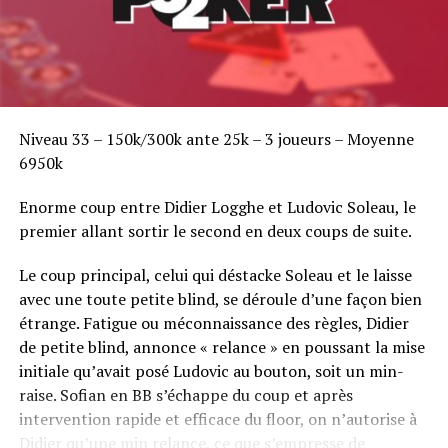
Niveau 33 – 150k/300k ante 25k – 3 joueurs – Moyenne
6950k
Enorme coup entre Didier Logghe et Ludovic Soleau, le
premier allant sortir le second en deux coups de suite.
Le coup principal, celui qui déstacke Soleau et le laisse
avec une toute petite blind, se déroule d’une façon bien
étrange. Fatigue ou méconnaissance des règles, Didier
de petite blind, annonce « relance » en poussant la mise
initiale qu’avait posé Ludovic au bouton, soit un min-
raise. Sofian en BB s’échappe du coup et après
intervention rapide et efficace du floor, on n’autorise à
Didier qu’une min relance, ce que s’empresse de