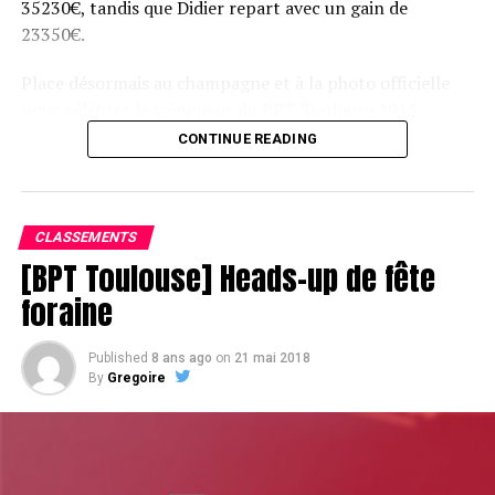
35230€, tandis que Didier repart avec un gain de
23350€.
Place désormais au champagne et à la photo officielle
pour célébrer le vainqueur du BPT Toulouse 2018.
CONTINUE READING
Assis devant une tonne, Sofian remporte le trophée du BPT Toulouse
2018, en costaud !
CLASSEMENTS
[BPT Toulouse] Heads-up de fête
foraine
Published
8 ans ago
on
21 mai 2018
By
Gregoire