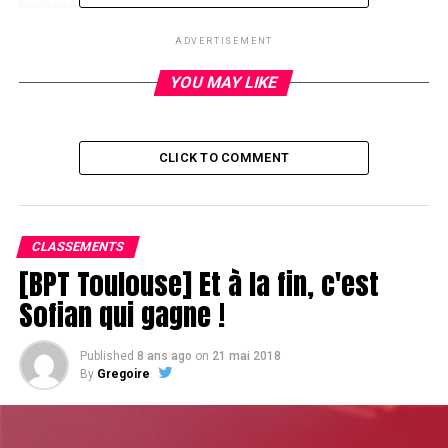
ADVERTISEMENT
RELATED TOPICS:
YOU MAY LIKE
UP NEXT
Elle est pas belle la vie ?
DON'T MISS
CLICK TO COMMENT
Sosie
CLASSEMENTS
[BPT Toulouse] Et à la fin, c'est
Sofian qui gagne !
Published
8 ans ago
on
21 mai 2018
By
Gregoire