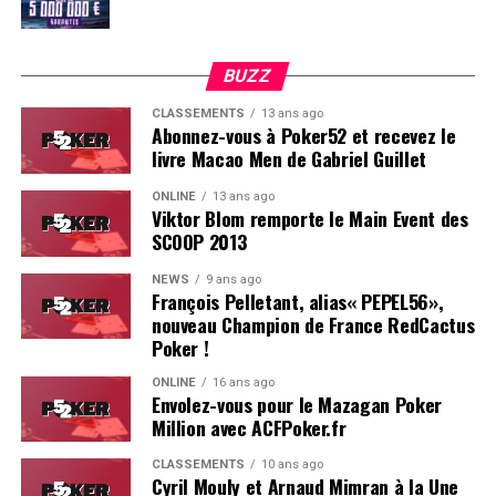
BUZZ
CLASSEMENTS
13 ans ago
Abonnez-vous à Poker52 et recevez le
livre Macao Men de Gabriel Guillet
ONLINE
13 ans ago
Viktor Blom remporte le Main Event des
SCOOP 2013
Soleau à gauche, sorti par Logghe au centre
NEWS
9 ans ago
François Pelletant, alias« PEPEL56»,
nouveau Champion de France RedCactus
Poker !
ONLINE
16 ans ago
Envolez-vous pour le Mazagan Poker
Million avec ACFPoker.fr
CLASSEMENTS
10 ans ago
Cyril Mouly et Arnaud Mimran à la Une