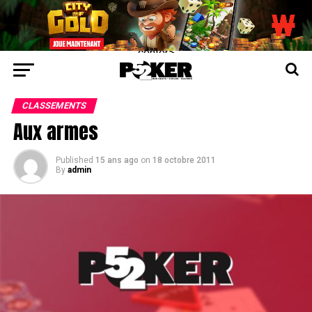
center>
CLASSEMENTS
Aux armes
Published
15 ans ago
on
18 octobre 2011
By
admin