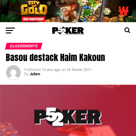
center>
CLASSEMENTS
Basou destack Haim Kakoun
Published
15 ans ago
on
16 février 2011
By
Julien