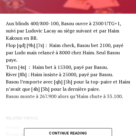
Aux blinds 400/800-100, Basou ouvre à 2300 UTG+1,
suivi par Ludovic Lacay au siège suivant et par Haim
Kakoun en BB.
Flop [qd] [9h] [7s] : Haim check, Basou bet 2100, payé
par Ludo mais relancé à 8000 chez Haim. Seul Basou
paye.
Turn [4s] : Haim bet à 15300, payé par Basou.
River [8h] : Haim insiste à 25000, payé par Basou.
Basou l’emporte avec [qh] [5h] pour la top-paire et Haim
n’avait que [4h] [3h] pour la dernière paire.
Basou monte à 267.900 alors qu’Haim chute à 33.100.
RELATED TOPICS:
UP NEXT
Basou destack Imad Derwiche
CONTINUE READING