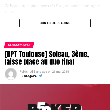
Ce heads-up commence très fort, en mode montagne
russe.
CONTINUE READING
Le champagne va réchauffer si les deux finalistes ne se décident pas !
CLASSEMENTS
[BPT Toulouse] Soleau, 3ème,
laisse place au duo final
Published
8 ans ago
on
21 mai 2018
By
Gregoire