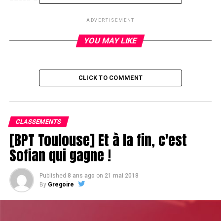
DON'T MISS
Basou se montre
ADVERTISEMENT
YOU MAY LIKE
CLICK TO COMMENT
CLASSEMENTS
[BPT Toulouse] Et à la fin, c'est
Sofian qui gagne !
Published
8 ans ago
on
21 mai 2018
By
Gregoire