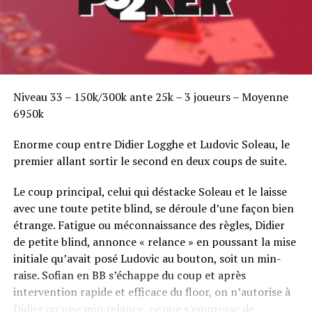
Niveau 33 – 150k/300k ante 25k – 3 joueurs – Moyenne
6950k
Enorme coup entre Didier Logghe et Ludovic Soleau, le
premier allant sortir le second en deux coups de suite.
Le coup principal, celui qui déstacke Soleau et le laisse
avec une toute petite blind, se déroule d’une façon bien
étrange. Fatigue ou méconnaissance des règles, Didier
de petite blind, annonce « relance » en poussant la mise
initiale qu’avait posé Ludovic au bouton, soit un min-
raise. Sofian en BB s’échappe du coup et après
intervention rapide et efficace du floor, on n’autorise à
Didier qu’une min relance, ce que s’empresse de