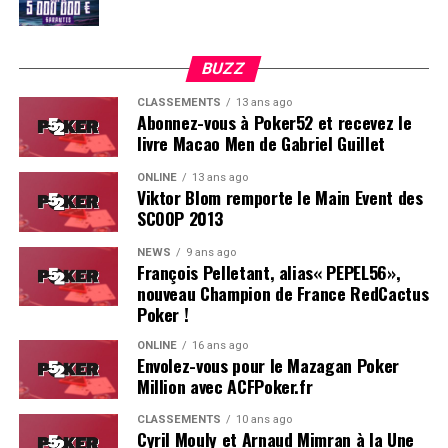
BUZZ
CLASSEMENTS
13 ans ago
Abonnez-vous à Poker52 et recevez le
livre Macao Men de Gabriel Guillet
ONLINE
13 ans ago
Viktor Blom remporte le Main Event des
SCOOP 2013
Soleau à gauche, sorti par Logghe au centre
NEWS
9 ans ago
François Pelletant, alias« PEPEL56»,
nouveau Champion de France RedCactus
Poker !
ONLINE
16 ans ago
Envolez-vous pour le Mazagan Poker
Million avec ACFPoker.fr
CLASSEMENTS
10 ans ago
Cyril Mouly et Arnaud Mimran à la Une