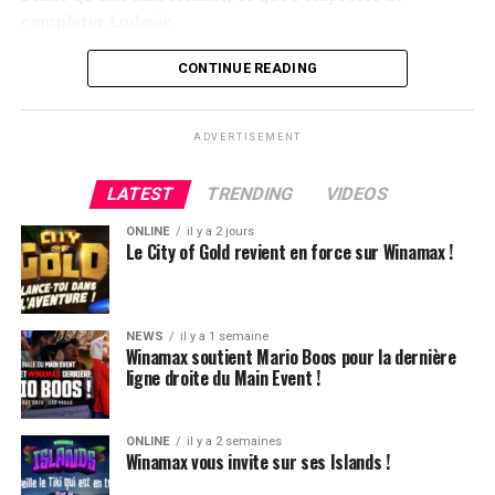
compléter Ludovic.
Flop QJ4. All-in de Ludovic et insta call de Logghe, avec
CONTINUE READING
QQ pour brelan max floppé. Ludovic retourne les As,
meurtris, et rien ne vient l’aider. Après avoir payé les
ADVERTISEMENT
4420k du tapis adverse, il ne lui reste que 450k, soit à
peine une BB, qu’il perdra le coup suivant contre le
LATEST
TRENDING
VIDEOS
même adversaire.
ONLINE
il y a 2 jours
Ludovic Soleau sort donc à la troisième place, pour un
Le City of Gold revient en force sur Winamax !
joli gain de 15720€ !
Place au heads-up final.
NEWS
il y a 1 semaine
Winamax soutient Mario Boos pour la dernière
ligne droite du Main Event !
ONLINE
il y a 2 semaines
Winamax vous invite sur ses Islands !