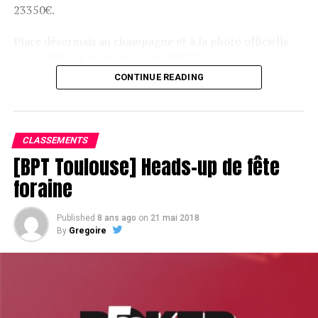
23350€.
Place désormais au champagne et à la photo officielle
pour célébrer le vainqueur du BPT Toulouse 2018.
CONTINUE READING
Assis devant une tonne, Sofian remporte le trophée du BPT Toulouse
2018, en costaud !
CLASSEMENTS
[BPT Toulouse] Heads-up de fête
foraine
Published
8 ans ago
on
21 mai 2018
By
Gregoire