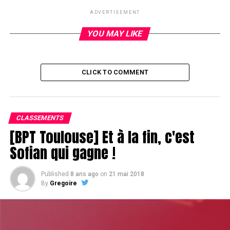
Magic Teisseire
ADVERTISEMENT
YOU MAY LIKE
RELATED TOPICS:
UP NEXT
CLICK TO COMMENT
Fin du Day 2 du 2 500€ Shorthanded : Le suisse
Guillaume Humbert chipleader. Phil Hellmuth en
embuscade.
DON'T MISS
CLASSEMENTS
Le dernier italien rend les armes, Hellmuth boxe l’air et
[BPT Toulouse] Et à la fin, c'est
Benyamine survit
Sofian qui gagne !
Published
8 ans ago
on
21 mai 2018
By
Gregoire