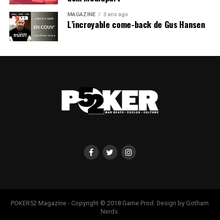
MAGAZINE
3 ans ago
L’incroyable come-back de Gus Hansen
POKER52 Magazine - Copyright © 2018 Game Prod. Design by Gotham
Nerds.