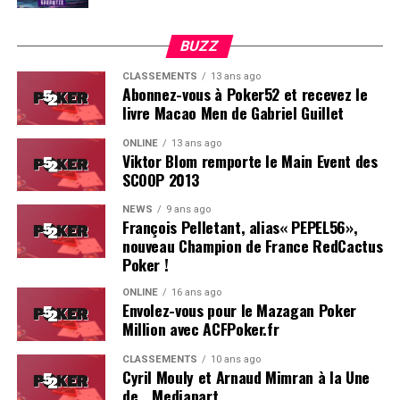
BUZZ
CLASSEMENTS
13 ans ago
Abonnez-vous à Poker52 et recevez le
livre Macao Men de Gabriel Guillet
ONLINE
13 ans ago
Viktor Blom remporte le Main Event des
SCOOP 2013
Soleau à gauche, sorti par Logghe au centre
NEWS
9 ans ago
François Pelletant, alias« PEPEL56»,
nouveau Champion de France RedCactus
Poker !
ONLINE
16 ans ago
Envolez-vous pour le Mazagan Poker
Million avec ACFPoker.fr
CLASSEMENTS
10 ans ago
Cyril Mouly et Arnaud Mimran à la Une
de… Mediapart