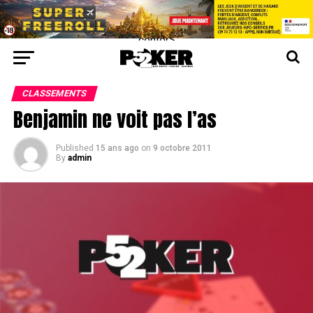
center>
CLASSEMENTS
Benjamin ne voit pas l’as
Published
15 ans ago
on
9 octobre 2011
By
admin