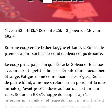
Niveau 33 – 150k/300k ante 25k – 3 joueurs – Moyenne
6950k
Enorme coup entre Didier Logghe et Ludovic Soleau, le
premier allant sortir le second en deux coups de suite.
Le coup principal, celui qui déstacke Soleau et le laisse
avec une toute petite blind, se déroule d’une façon bien
étrange. Fatigue ou méconnaissance des règles, Didier
de petite blind, annonce « relance » en poussant la mise
initiale qu’avait posé Ludovic au bouton, soit un min-
raise. Sofian en BB s’échappe du coup et après
intervention rapide et efficace du floor, on n’autorise à
Didier qu’une min relance, ce que s’empresse de