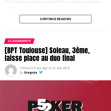
Ce heads-up commence très fort, en mode montagne
russe.
CONTINUE READING
Le champagne va réchauffer si les deux finalistes ne se décident pas !
CLASSEMENTS
[BPT Toulouse] Soleau, 3ème,
laisse place au duo final
Published
8 ans ago
on
21 mai 2018
By
Gregoire