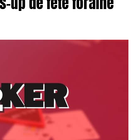
s-up de fête foraine