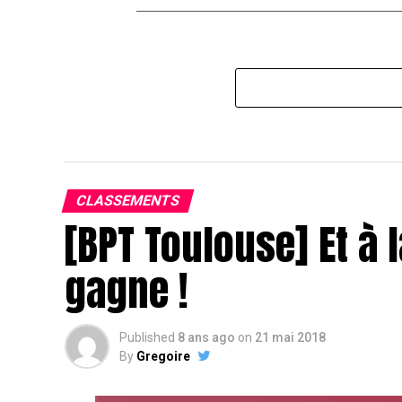
CLASSEMENTS
[BPT Toulouse] Et à l
gagne !
Published
8 ans ago
on
21 mai 2018
By
Gregoire