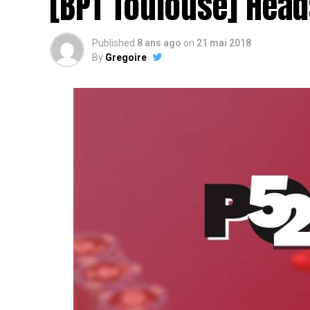
[BPT Toulouse] Head
Published
8 ans ago
on
21 mai 2018
By
Gregoire