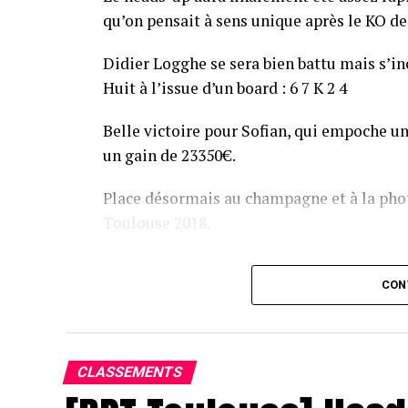
qu’on pensait à sens unique après le KO de 
Didier Logghe se sera bien battu mais s’inc
Huit à l’issue d’un board : 6 7 K 2 4
Belle victoire pour Sofian, qui empoche un
un gain de 23350€.
Place désormais au champagne et à la phot
Toulouse 2018.
Assis devant une tonne, Sofian remporte le trophée du BP
CON
CLASSEMENTS