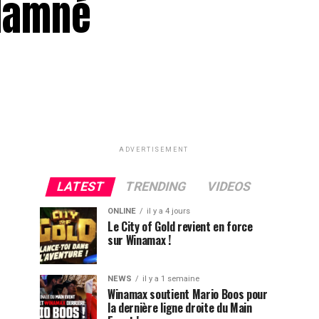
ndamné
ADVERTISEMENT
LATEST
TRENDING
VIDEOS
ONLINE
il y a 4 jours
Le City of Gold revient en force
sur Winamax !
NEWS
il y a 1 semaine
Winamax soutient Mario Boos pour
la dernière ligne droite du Main