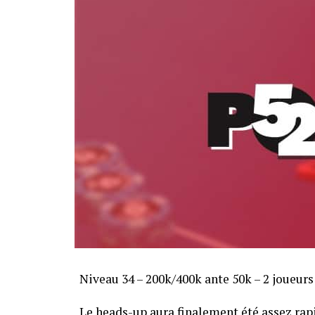
Niveau 34 – 200k/400k ante 50k – 2 joueurs
Le heads-up aura finalement été assez ra