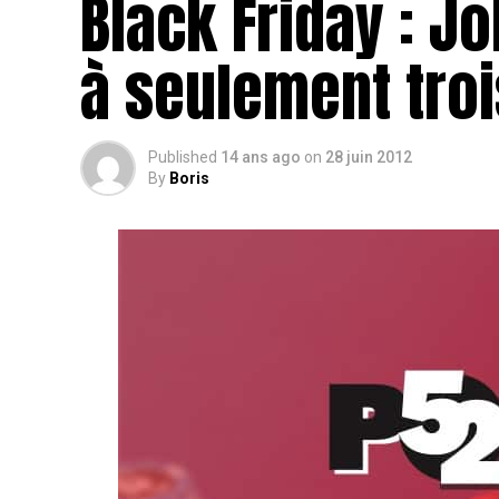
Black Friday : 
à seulement troi
Published
14 ans ago
on
28 juin 2012
By
Boris