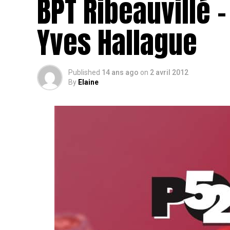
BPT Ribeauvillé –
Yves Hallague
Published
14 ans ago
on
2 avril 2012
By
Elaine