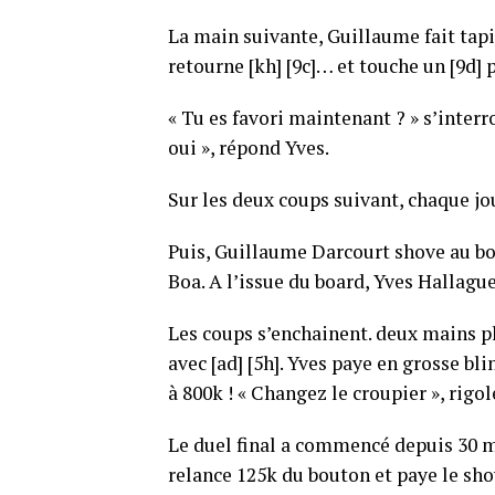
La main suivante, Guillaume fait tapis
retourne [kh] [9c]… et touche un [9d] 
« Tu es favori maintenant ? » s’inter
oui », répond Yves.
Sur les deux coups suivant, chaque jou
Puis, Guillaume Darcourt shove au bout
Boa. A l’issue du board, Yves Hallague
Les coups s’enchainent. deux mains p
avec [ad] [5h]. Yves paye en grosse bli
à 800k ! « Changez le croupier », ri
Le duel final a commencé depuis 30 mi
relance 125k du bouton et paye le sho