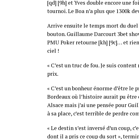
[qd] [9h] et Yves double encore une foi
tournoi. Le Boa n’a plus que 1300k dev
Arrive ensuite le temps mort du duel f
bouton. Guillaume Darcourt 3bet shove
PMU Poker retourne [kh] [9c]… et rien
ciel !
« C’est un truc de fou. Je suis conten
prix.
« C’est un bonheur énorme d’être le pr
Bordeaux où l’histoire aurait pu être 
Alsace mais j’ai une pensée pour Guil
à sa place, c’est terrible de perdre com
« Le destin s’est inversé d’un coup, 
dont il a pris ce coup du sort », term