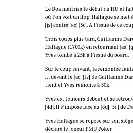
Le Boa maîtrise le début du HU et fai
où l’on voit un flop. Hallague se met 
[js] contre [ac] [3c]. A l’issue de ce co
Trois coups plus tard, Guillaume Darc
Hallague (1700k) en retournant [as] [qc
Yves tombe à 25k à l’issue du board.
Sur le coup suivant, la remontée fanta
… devant le [ac] [ts] de Guillaume Dar
tient et Yves remonte à 50k.
Yves est toujours debout et se retrouv
[4d]. Il s’impose face au [8d] [5d] de 
Yves Hallague se repose sur son siège e
déclare le joueur PMU Poker.