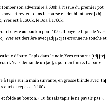
t tomber son adversaire à 500k à l’issue du premier pot
à shove et revient dans la course en doublant avec [kh]
up, Yves est à 1300k, le Boa à 1760k.
ourt ouvre au bouton pour 105k. Il paye le tapis de Yves
]. Yves est derrière avec [ad] [2c] ! Personne ne touche et
stique débute. Tapis dans le noir, Yves retourne [td] [tc]
court. Yves demande un [ad], « pour en finir ». La paire
e à tapis sur la main suivante, en grosse blinde avec [th]
Darcourt et repasse à 100k.
t folde au bouton. « Tu faisais tapis je ne payais pas »,