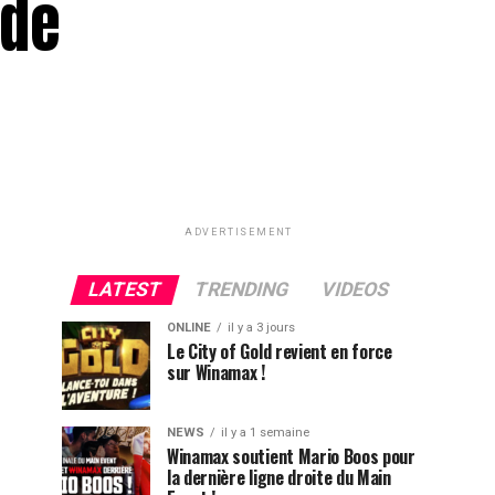
 de
ADVERTISEMENT
LATEST
TRENDING
VIDEOS
ONLINE
il y a 3 jours
Le City of Gold revient en force
sur Winamax !
NEWS
il y a 1 semaine
Winamax soutient Mario Boos pour
la dernière ligne droite du Main