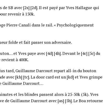
 de SB avec [2s] [2d]. Il est payé par Yves Hallague qui
pour revenir à 150k.
roge Pierre Canali dans le rail. « Psychologiquement
eur folde et fait passer son adversaire.
on… et Yves paye avec [4d] [4h]. Devant le [4c] [5c] du
 revient à 400K.
lus tard, Guillaume Darcourt repart all-in du bouton
nde avec [kh] [tc]. La door card est un [kd] et Yves grimpe
gole Guillaume Darcourt…
nutes et les blindes passent alors à 25-50k (5k). Yves
ve de Guillaume Darcourt avec [as] [5h]. Le Boa retourne