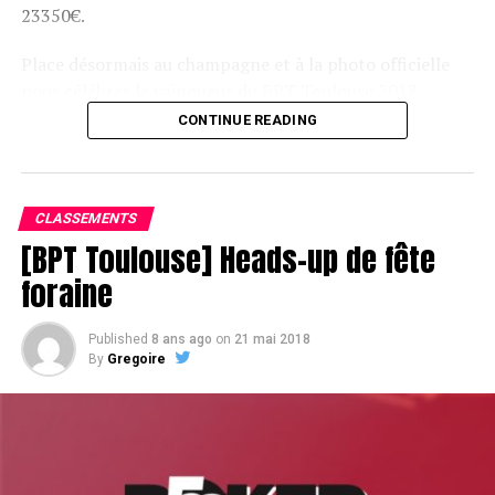
23350€.
Place désormais au champagne et à la photo officielle
pour célébrer le vainqueur du BPT Toulouse 2018.
CONTINUE READING
Assis devant une tonne, Sofian remporte le trophée du BPT Toulouse
2018, en costaud !
CLASSEMENTS
[BPT Toulouse] Heads-up de fête
foraine
Published
8 ans ago
on
21 mai 2018
By
Gregoire