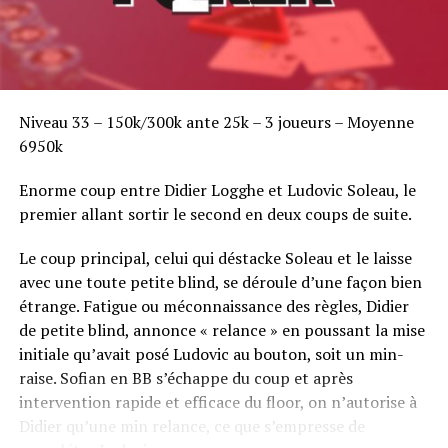
Niveau 33 – 150k/300k ante 25k – 3 joueurs – Moyenne
6950k
Enorme coup entre Didier Logghe et Ludovic Soleau, le
premier allant sortir le second en deux coups de suite.
Le coup principal, celui qui déstacke Soleau et le laisse
avec une toute petite blind, se déroule d’une façon bien
étrange. Fatigue ou méconnaissance des règles, Didier
de petite blind, annonce « relance » en poussant la mise
initiale qu’avait posé Ludovic au bouton, soit un min-
raise. Sofian en BB s’échappe du coup et après
intervention rapide et efficace du floor, on n’autorise à
Didier qu’une min relance, ce que s’empresse de