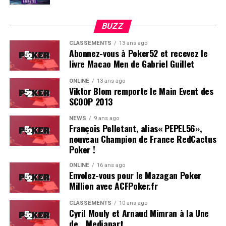
BUZZ
CLASSEMENTS
13 ans ago
Abonnez-vous à Poker52 et recevez le
livre Macao Men de Gabriel Guillet
ONLINE
13 ans ago
Viktor Blom remporte le Main Event des
SCOOP 2013
Soleau à gauche, sorti par Logghe au centre
NEWS
9 ans ago
François Pelletant, alias« PEPEL56»,
nouveau Champion de France RedCactus
Poker !
ONLINE
16 ans ago
Envolez-vous pour le Mazagan Poker
Million avec ACFPoker.fr
CLASSEMENTS
10 ans ago
Cyril Mouly et Arnaud Mimran à la Une
de… Mediapart