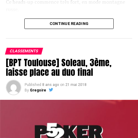
Ce heads-up commence très fort, en mode montagne
russe.
CONTINUE READING
Le champagne va réchauffer si les deux finalistes ne se décident pas !
CLASSEMENTS
[BPT Toulouse] Soleau, 3ème,
laisse place au duo final
Published
8 ans ago
on
21 mai 2018
By
Gregoire