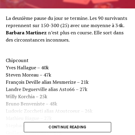
La deuxième pause du jour se termine. Les 90 survivants
reprennent sur 150-300 (25) avec une moyenne à 34k.
Barbara Martinez
n’est plus en course. Elle sort dans
des circonstances inconnues.
Chipcount
Yves Hallague – 40k
Steven Moreau – 47k
François Deville alias Mesmerize – 21k
Landre Deguerville alias Asto66 – 27k
Willy Korchia – 25k
Bruno Benveniste – 48k
Ludovic Zoccheti alias Atoutcoeur – 26k
Mathieu Biague – 27k
Stephan Gerin – 46k
CONTINUE READING
Guillaume Darcourt – 65k