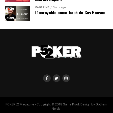
MAGAZINE
3 ans ago
L’incroyable come-back de Gus Hansen
POKER52 Magazine - Copyright © 2018 Game Prod. Design by Gotham
Nerds.