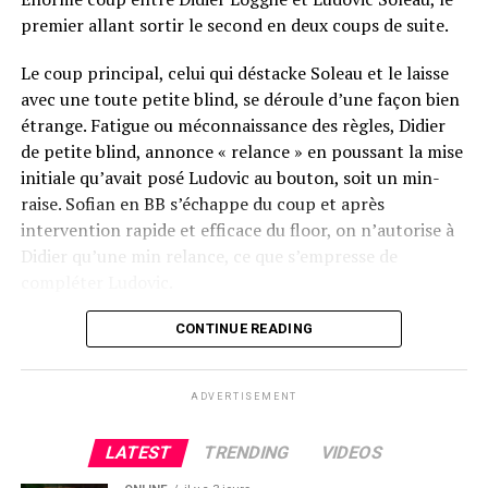
premier allant sortir le second en deux coups de suite.
Le coup principal, celui qui déstacke Soleau et le laisse
avec une toute petite blind, se déroule d’une façon bien
étrange. Fatigue ou méconnaissance des règles, Didier
de petite blind, annonce « relance » en poussant la mise
initiale qu’avait posé Ludovic au bouton, soit un min-
raise. Sofian en BB s’échappe du coup et après
intervention rapide et efficace du floor, on n’autorise à
Didier qu’une min relance, ce que s’empresse de
compléter Ludovic.
Flop QJ4. All-in de Ludovic et insta call de Logghe, avec
CONTINUE READING
QQ pour brelan max floppé. Ludovic retourne les As,
meurtris, et rien ne vient l’aider. Après avoir payé les
ADVERTISEMENT
4420k du tapis adverse, il ne lui reste que 450k, soit à
peine une BB, qu’il perdra le coup suivant contre le
LATEST
TRENDING
VIDEOS
même adversaire.