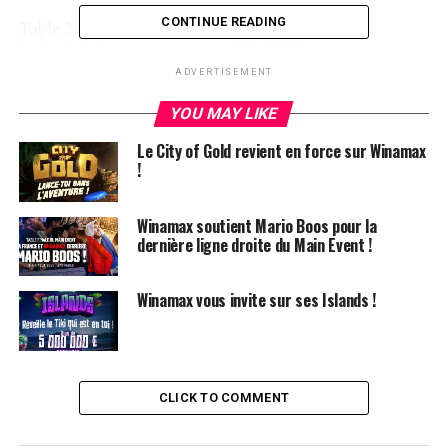
CONTINUE READING
Table 2
Ludovic Soleau 2 315 000
André Comemale 705 000
ADVERTISEMENT
Alain Fleurent 1 875 000
YOU MAY LIKE
Gilbert Bouny 2 120 000
Jean-Baptiste Roux 830 000
Le City of Gold revient en force sur Winamax
!
Olivian Balint 1 310 000
Jean-Luc Saurat 1 025 000
Winamax soutient Mario Boos pour la
dernière ligne droite du Main Event !
Mais le niveau de reprise après le dîner aura été
Winamax vous invite sur ses Islands !
ème
rapidement fatal à Alain Fleurent (13
) et Jean-
ème
Baptiste Roux, sorti à la 12
place pour un gain de
3180€.
CLICK TO COMMENT