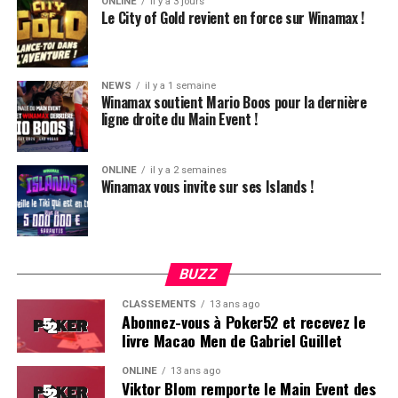
ONLINE
il y a 3 jours
Ludovic Soleau sort donc à la troisième place, pour un
Le City of Gold revient en force sur Winamax !
joli gain de 15720€ !
Place au heads-up final.
NEWS
il y a 1 semaine
Winamax soutient Mario Boos pour la dernière
ligne droite du Main Event !
ONLINE
il y a 2 semaines
Winamax vous invite sur ses Islands !
BUZZ
CLASSEMENTS
13 ans ago
Abonnez-vous à Poker52 et recevez le
livre Macao Men de Gabriel Guillet
ONLINE
13 ans ago
Viktor Blom remporte le Main Event des