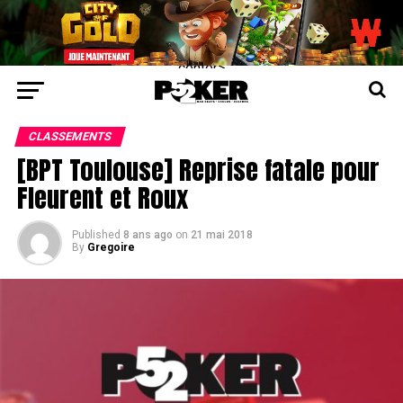
center>
CLASSEMENTS
[BPT Toulouse] Reprise fatale pour
Fleurent et Roux
Published
8 ans ago
on
21 mai 2018
By
Gregoire