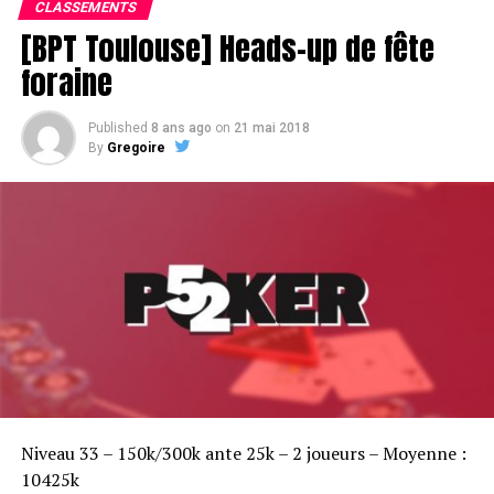
CLASSEMENTS
[BPT Toulouse] Heads-up de fête
foraine
Published
8 ans ago
on
21 mai 2018
By
Gregoire
Sofian Benaissa, vainqueur bien entouré !
Niveau 33 – 150k/300k ante 25k – 2 joueurs – Moyenne :
10425k