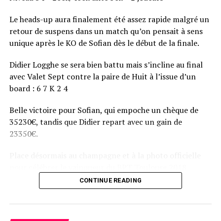
Le heads-up aura finalement été assez rapide malgré un
retour de suspens dans un match qu’on pensait à sens
unique après le KO de Sofian dès le début de la finale.
Didier Logghe se sera bien battu mais s’incline au final
avec Valet Sept contre la paire de Huit à l’issue d’un
board : 6 7 K 2 4
Belle victoire pour Sofian, qui empoche un chèque de
35230€, tandis que Didier repart avec un gain de
23350€.
Place désormais au champagne et à la photo officielle
pour célébrer le vainqueur du BPT Toulouse 2018.
CONTINUE READING
Assis devant une tonne, Sofian remporte le trophée du BPT Toulouse
2018, en costaud !