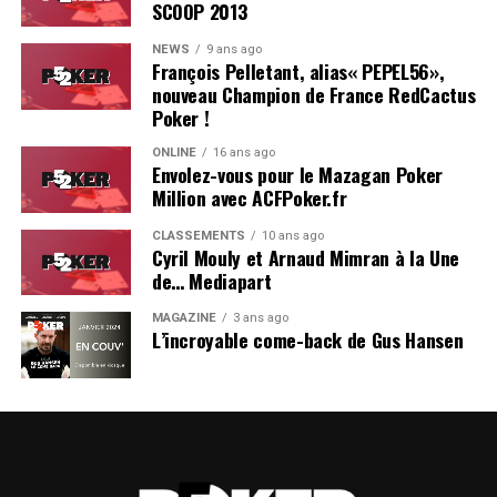
SCOOP 2013
Soleau à gauche, sorti par Logghe au centre
NEWS
9 ans ago
François Pelletant, alias« PEPEL56»,
nouveau Champion de France RedCactus
Poker !
ONLINE
16 ans ago
Envolez-vous pour le Mazagan Poker
Million avec ACFPoker.fr
CLASSEMENTS
10 ans ago
Cyril Mouly et Arnaud Mimran à la Une
de… Mediapart
MAGAZINE
3 ans ago
L’incroyable come-back de Gus Hansen