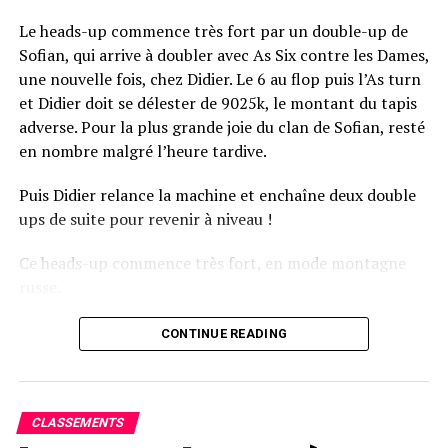
Le heads-up commence très fort par un double-up de
Sofian, qui arrive à doubler avec As Six contre les Dames,
une nouvelle fois, chez Didier. Le 6 au flop puis l’As turn
et Didier doit se délester de 9025k, le montant du tapis
adverse. Pour la plus grande joie du clan de Sofian, resté
en nombre malgré l’heure tardive.
Puis Didier relance la machine et enchaîne deux double
ups de suite pour revenir à niveau !
Ce heads-up commence très fort, en mode montagne
russe.
CONTINUE READING
Le champagne va réchauffer si les deux finalistes ne se décident pas !
CLASSEMENTS