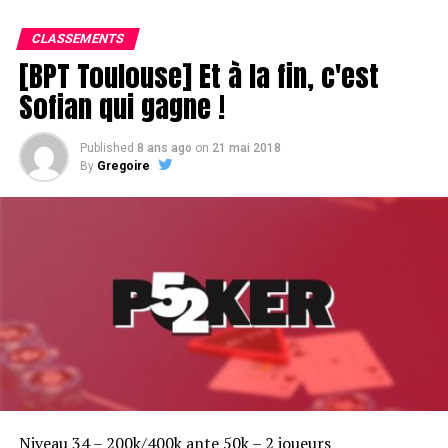
CLASSEMENTS
[BPT Toulouse] Et à la fin, c'est
Sofian qui gagne !
Published
8 ans ago
on
21 mai 2018
By
Gregoire
Alain Fleurent, premier éliminé de retour de dinner break
RELATED TOPICS:
NEWS HOME
UP NEXT
[BPT Toulouse] La table finale est connue
DON'T MISS
[BPT Toulouse] 13 à table
Niveau 34 – 200k/400k ante 50k – 2 joueurs