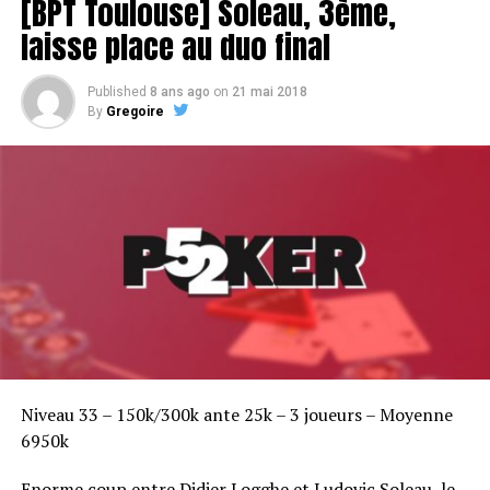
[BPT Toulouse] Soleau, 3ème,
laisse place au duo final
Published
8 ans ago
on
21 mai 2018
By
Gregoire
Niveau 33 – 150k/300k ante 25k – 3 joueurs – Moyenne
6950k
Enorme coup entre Didier Logghe et Ludovic Soleau, le