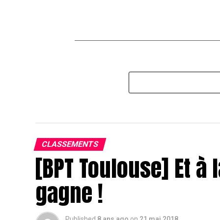
CLASSEMENTS
[BPT Toulouse] Et à l
gagne !
Published
8 ans ago
on
21 mai 2018