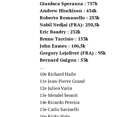
Gianluca Speranza : 757k
Andrew Hinckison : 434k
Roberto Romanello : 253k
Nabil Nedjai (FRA): 250,5k
Eric Baudry : 232k
Bruno Tarcisio : 153k
John Eames : 106,5k
Gregory Lejolivet (FRA) : 95k
Bernard Guigon : 53k
…
10e Richard Haile
11e Jean-Pierre Grand
12e Julien Varin
13e Mendel benoit
14e Ricardo Pereira
15e Carlo Savinelli
16e Ricky Hale