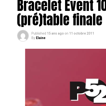
Bracelet Event 1
(pré)table finale
Published
15 ans ago
on
11 octobre 2011
By
Elaine