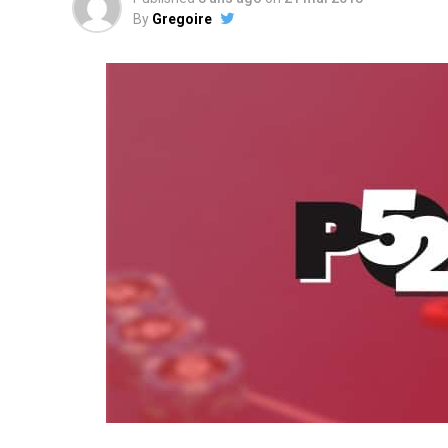
By
Gregoire