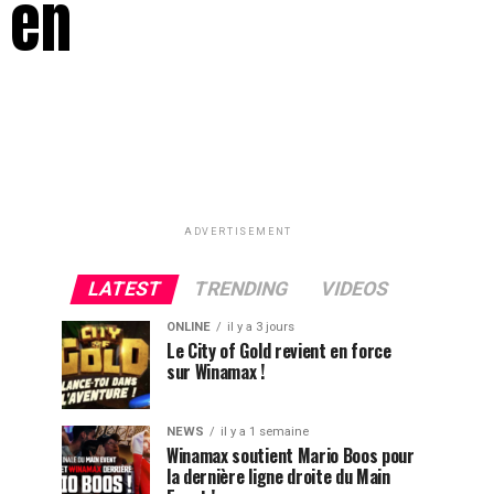
 en
ADVERTISEMENT
LATEST
TRENDING
VIDEOS
ONLINE
il y a 3 jours
Le City of Gold revient en force
sur Winamax !
NEWS
il y a 1 semaine
Winamax soutient Mario Boos pour
la dernière ligne droite du Main