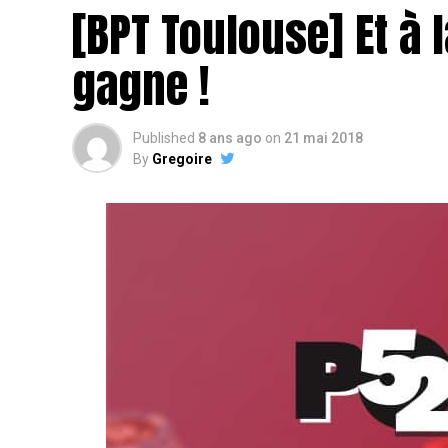
[BPT Toulouse] Et à l
gagne !
Published
8 ans ago
on
21 mai 2018
By
Gregoire