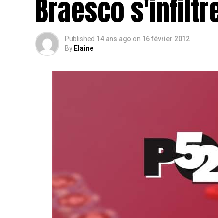
Braesco s'infiltr
Published
14 ans ago
on
16 février 2012
By
Elaine