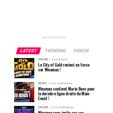
ADVERTISEMENT
LATEST
TRENDING
VIDEOS
ONLINE
il y a 4 jours
Le City of Gold revient en force
sur Winamax !
NEWS
il y a 2 semaines
Winamax soutient Mario Boos pour
la dernière ligne droite du Main
Event !
ONLINE
il y a 2 semaines
Winamax vous invite sur ses