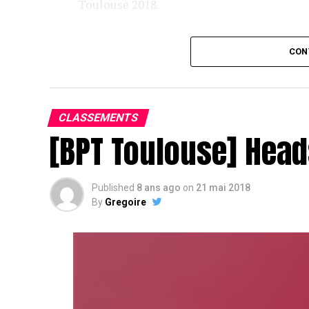
Toulouse 2018.
Assis devant une tonne, Sofian remporte le trophée du BP
CON
CLASSEMENTS
[BPT Toulouse] Head
Published
8 ans ago
on
21 mai 2018
By
Gregoire