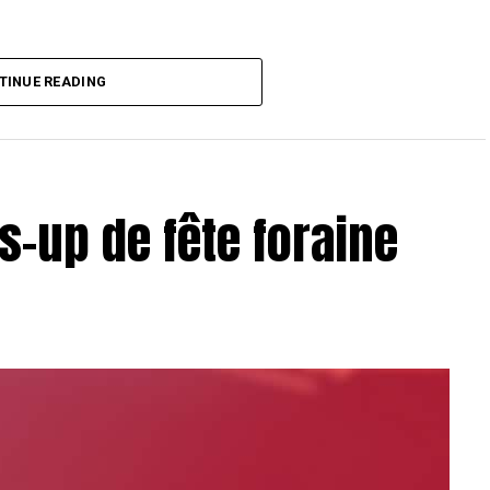
T Toulouse 2018, en costaud !
TINUE READING
s-up de fête foraine