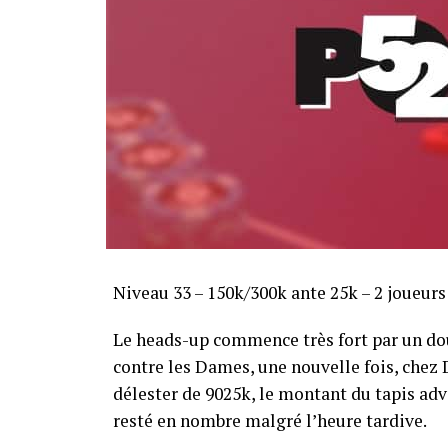
Sofian Benaissa, vainqueur bien entouré !
Niveau 33 – 150k/300k ante 25k – 2 joueur
Le heads-up commence très fort par un dou
contre les Dames, une nouvelle fois, chez Di
délester de 9025k, le montant du tapis adve
resté en nombre malgré l’heure tardive.