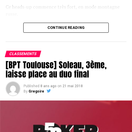
Ce heads-up commence très fort, en mode montagne
russe.
CONTINUE READING
Le champagne va réchauffer si les deux finalistes ne se décident pas !
CLASSEMENTS
[BPT Toulouse] Soleau, 3ème,
laisse place au duo final
Published
8 ans ago
on
21 mai 2018
By
Gregoire