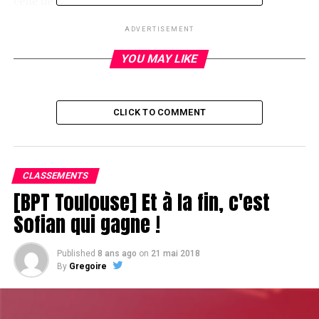
celle de son adversaire.
ADVERTISEMENT
RELATED TOPICS:
YOU MAY LIKE
UP NEXT
New break, new count
CLICK TO COMMENT
DON'T MISS
Di Pace et Kalfon out
CLASSEMENTS
[BPT Toulouse] Et à la fin, c'est
Sofian qui gagne !
Published
8 ans ago
on
21 mai 2018
By
Gregoire