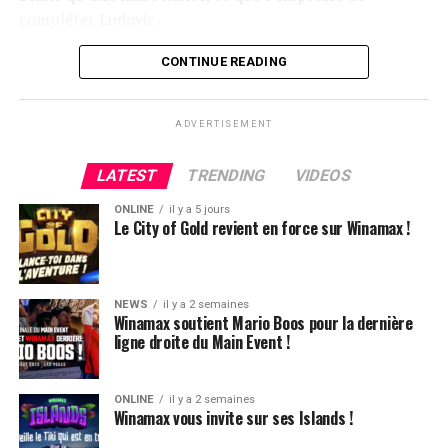
compléter Ludovic.
Flop QJ4. All-in de Ludovic et insta call de Logghe, avec
CONTINUE READING
QQ pour brelan max floppé. Ludovic retourne les As,
meurtris, et rien ne vient l’aider. Après avoir payé les
ADVERTISEMENT
4420k du tapis adverse, il ne lui reste que 450k, soit à
peine une BB, qu’il perdra le coup suivant contre le
LATEST
TRENDING
VIDEOS
même adversaire.
ONLINE
il y a 5 jours
Ludovic Soleau sort donc à la troisième place, pour un
Le City of Gold revient en force sur Winamax !
joli gain de 15720€ !
Place au heads-up final.
NEWS
il y a 2 semaines
Winamax soutient Mario Boos pour la dernière
ligne droite du Main Event !
ONLINE
il y a 2 semaines
Winamax vous invite sur ses Islands !