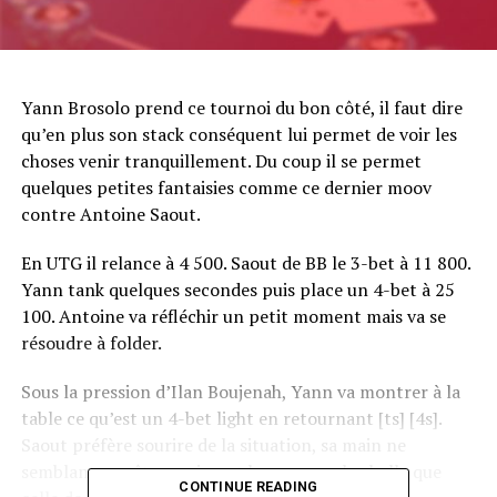
Yann Brosolo prend ce tournoi du bon côté, il faut dire
qu’en plus son stack conséquent lui permet de voir les
choses venir tranquillement. Du coup il se permet
quelques petites fantaisies comme ce dernier moov
contre Antoine Saout.
En UTG il relance à 4 500. Saout de BB le 3-bet à 11 800.
Yann tank quelques secondes puis place un 4-bet à 25
100. Antoine va réfléchir un petit moment mais va se
résoudre à folder.
Sous la pression d’Ilan Boujenah, Yann va montrer à la
table ce qu’est un 4-bet light en retournant [ts] [4s].
Saout préfère sourire de la situation, sa main ne
semblant pas être vraiment beaucoup plus belle que
CONTINUE READING