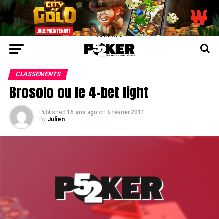
center>
CLASSEMENTS
Brosolo ou le 4-bet light
Published
16 ans ago
on
6 février 2011
By
Julien