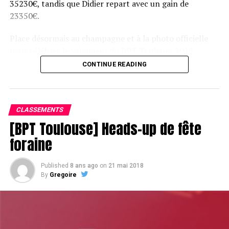
35230€, tandis que Didier repart avec un gain de
23350€.
Place désormais au champagne et à la photo officielle
pour célébrer le vainqueur du BPT Toulouse 2018.
CONTINUE READING
Assis devant une tonne, Sofian remporte le trophée du BPT Toulouse
2018, en costaud !
CLASSEMENTS
[BPT Toulouse] Heads-up de fête
foraine
Published
8 ans ago
on
21 mai 2018
By
Gregoire