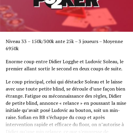
Niveau 33 – 150k/300k ante 25k – 3 joueurs – Moyenne
6950k
Enorme coup entre Didier Logghe et Ludovic Soleau, le
premier allant sortir le second en deux coups de suite.
Le coup principal, celui qui déstacke Soleau et le laisse
avec une toute petite blind, se déroule d’une façon bien
étrange. Fatigue ou méconnaissance des règles, Didier
de petite blind, annonce « relance » en poussant la mise
initiale qu’avait posé Ludovic au bouton, soit un min-
raise. Sofian en BB s’échappe du coup et après
intervention rapide et efficace du floor, on n’autorise à
Didier qu’une min relance, ce que s’empresse de