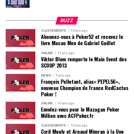
BUZZ
CLASSEMENTS
13 ans ago
Abonnez-vous à Poker52 et recevez le
livre Macao Men de Gabriel Guillet
ONLINE
13 ans ago
Viktor Blom remporte le Main Event des
SCOOP 2013
Soleau à gauche, sorti par Logghe au centre
NEWS
9 ans ago
François Pelletant, alias« PEPEL56»,
nouveau Champion de France RedCactus
Poker !
ONLINE
16 ans ago
Envolez-vous pour le Mazagan Poker
Million avec ACFPoker.fr
CLASSEMENTS
10 ans ago
Cyril Mouly et Arnaud Mimran à la Une