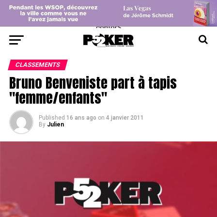
center>
CLASSEMENTS
Bruno Benveniste part à tapis
"femme/enfants"
Published
16 ans ago
on
4 janvier 2011
By
Julien