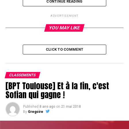
CONTINUE READING
RELATED TOPICS:
ADVERTISEMENT
UP NEXT
Abonnez-vous au magazine Poker 52 et recevez le livre
YOU MAY LIKE
MADE IN POKER en cadeau
DON'T MISS
Partez à Deauville avec Estelle Denis
CLICK TO COMMENT
CLASSEMENTS
[BPT Toulouse] Et à la fin, c'est
Sofian qui gagne !
Published
8 ans ago
on
21 mai 2018
By
Gregoire