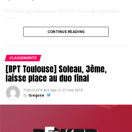
Ce heads-up commence très fort, en mode montagne
russe.
CONTINUE READING
Le champagne va réchauffer si les deux finalistes ne se décident pas !
CLASSEMENTS
[BPT Toulouse] Soleau, 3ème,
laisse place au duo final
Published
8 ans ago
on
21 mai 2018
By
Gregoire