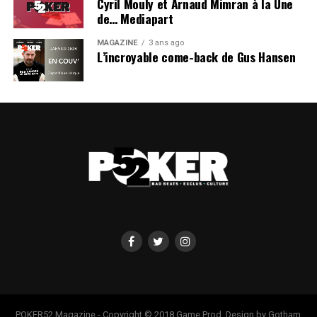
Cyril Mouly et Arnaud Mimran à la Une
de… Mediapart
MAGAZINE
3 ans ago
L’incroyable come-back de Gus Hansen
POKER52 Magazine - Copyright © 2018 Game Prod. Design by Gotham