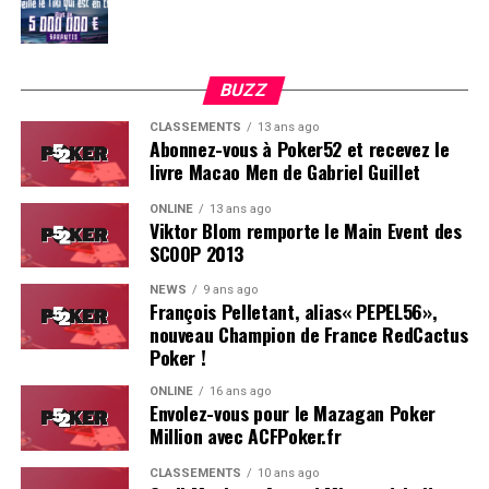
BUZZ
CLASSEMENTS
13 ans ago
Abonnez-vous à Poker52 et recevez le
livre Macao Men de Gabriel Guillet
ONLINE
13 ans ago
Viktor Blom remporte le Main Event des
SCOOP 2013
Soleau à gauche, sorti par Logghe au centre
NEWS
9 ans ago
François Pelletant, alias« PEPEL56»,
nouveau Champion de France RedCactus
Poker !
ONLINE
16 ans ago
Envolez-vous pour le Mazagan Poker
Million avec ACFPoker.fr
CLASSEMENTS
10 ans ago