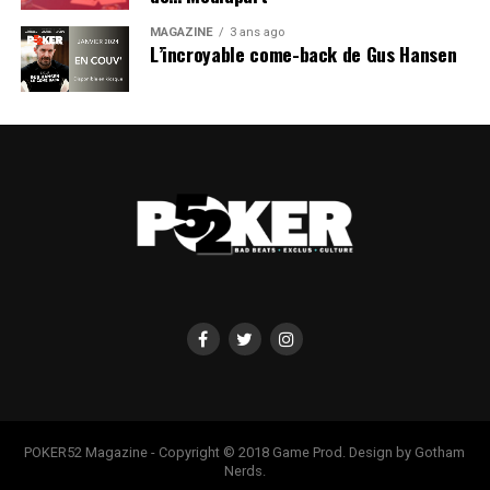
MAGAZINE
3 ans ago
L’incroyable come-back de Gus Hansen
POKER52 Magazine - Copyright © 2018 Game Prod. Design by Gotham
Nerds.