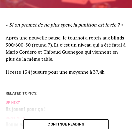
« Si on promet de ne plus spew, la punition est levée ? »
Après une nouvelle pause, le tournoi a repris aux blinds
300/600-50 (round 7). Et c’est un niveau qui a été fatal à
Mario Cordero et Thibaud Guenegou qui viennent en
plus de la même table.
Il reste 134 joueurs pour une moyenne à 37,4k.
RELATED TOPICS:
UP NEXT
Ils jouent pour ça !
DON'T MISS
Bonne value pour Barbara Martinez
CONTINUE READING