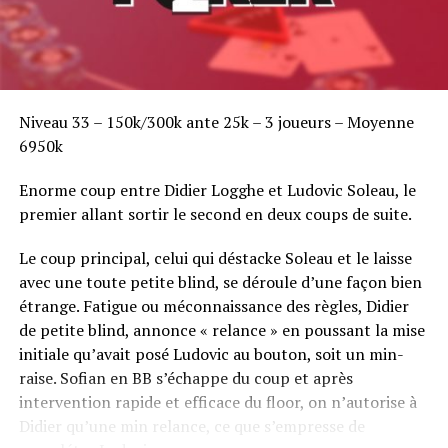
Niveau 33 – 150k/300k ante 25k – 3 joueurs – Moyenne
6950k
Enorme coup entre Didier Logghe et Ludovic Soleau, le
premier allant sortir le second en deux coups de suite.
Le coup principal, celui qui déstacke Soleau et le laisse
avec une toute petite blind, se déroule d’une façon bien
étrange. Fatigue ou méconnaissance des règles, Didier
de petite blind, annonce « relance » en poussant la mise
initiale qu’avait posé Ludovic au bouton, soit un min-
raise. Sofian en BB s’échappe du coup et après
intervention rapide et efficace du floor, on n’autorise à
Didier qu’une min relance, ce que s’empresse de