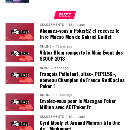
BUZZ
CLASSEMENTS
13 ans ago
Abonnez-vous à Poker52 et recevez le
livre Macao Men de Gabriel Guillet
ONLINE
13 ans ago
Viktor Blom remporte le Main Event des
SCOOP 2013
Soleau à gauche, sorti par Logghe au centre
NEWS
9 ans ago
François Pelletant, alias« PEPEL56»,
nouveau Champion de France RedCactus
Poker !
ONLINE
16 ans ago
Envolez-vous pour le Mazagan Poker
Million avec ACFPoker.fr
CLASSEMENTS
10 ans ago
Cyril Mouly et Arnaud Mimran à la Une
de… Mediapart