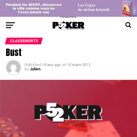
center>
CLASSEMENTS
Bust
Published
14 ans ago
on
10 mars 2012
By
Julien