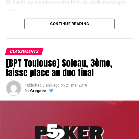
Ce heads-up commence très fort, en mode montagne
russe.
CONTINUE READING
Le champagne va réchauffer si les deux finalistes ne se décident pas !
CLASSEMENTS
[BPT Toulouse] Soleau, 3ème,
laisse place au duo final
Published
8 ans ago
on
21 mai 2018
By
Gregoire