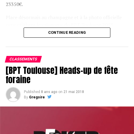
23350€.
Place désormais au champagne et à la photo officielle
pour célébrer le vainqueur du BPT Toulouse 2018.
CONTINUE READING
Assis devant une tonne, Sofian remporte le trophée du BPT Toulouse
2018, en costaud !
CLASSEMENTS
[BPT Toulouse] Heads-up de fête
foraine
Published
8 ans ago
on
21 mai 2018
By
Gregoire