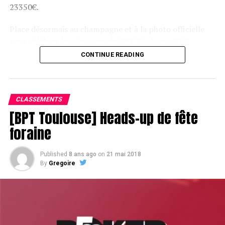
23350€.
Place désormais au champagne et à la photo officielle
pour célébrer le vainqueur du BPT Toulouse 2018.
CONTINUE READING
Assis devant une tonne, Sofian remporte le trophée du BPT Toulouse
2018, en costaud !
CLASSEMENTS
[BPT Toulouse] Heads-up de fête
foraine
Published
8 ans ago
on
21 mai 2018
By
Gregoire