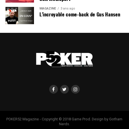
MAGAZINE
3 ans ago
L’incroyable come-back de Gus Hansen
POKER52 Magazine - Copyright © 2018 Game Prod. Design by Gotham
Nerds.