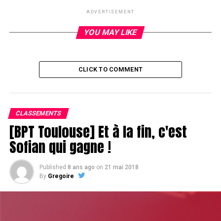
DON'T MISS
ADVERTISEMENT
Xavier Detournel passe la barre des 100k
YOU MAY LIKE
CLICK TO COMMENT
CLASSEMENTS
[BPT Toulouse] Et à la fin, c'est
Sofian qui gagne !
Published
8 ans ago
on
21 mai 2018
By
Gregoire