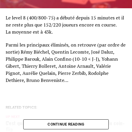
Le level 8 (400/800-75) a débuté depuis 15 minutes et il
ne reste plus que 152/220 joueurs encore en course.
La moyenne est à 43k.
Parmi les principaux éliminés, on retrouve (par ordre de
sortie) Rémy Biéchel, Quentin Lecomte, José Daluz,
Philippe Barouk, Alain Confino (10-10 < J-J), Yohann
Gibert, Thierry Bolleret, Antoine Arnault, Valérie
Pignot, Aurélie Quelain, Pierre Zerbib, Rodolphe
Dethiere, Bruno Benveniste…
RELATED TOPICS:
UP NEXT
C'est qui le patron ??? G. Darcourt vs Me au J.O du coin-
CONTINUE READING
flip