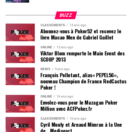
BUZZ
CLASSEMENTS
13 ans ago
Abonnez-vous à Poker52 et recevez le
livre Macao Men de Gabriel Guillet
ONLINE
13 ans ago
Viktor Blom remporte le Main Event des
SCOOP 2013
Soleau à gauche, sorti par Logghe au centre
NEWS
9 ans ago
François Pelletant, alias« PEPEL56»,
nouveau Champion de France RedCactus
Poker !
ONLINE
16 ans ago
Envolez-vous pour le Mazagan Poker
Million avec ACFPoker.fr
CLASSEMENTS
10 ans ago
Cyril Mouly et Arnaud Mimran à la Une
de… Mediapart