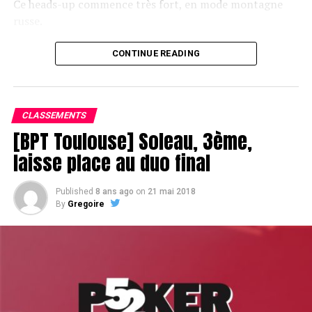
Ce heads-up commence très fort, en mode montagne
russe.
CONTINUE READING
Le champagne va réchauffer si les deux finalistes ne se décident pas !
CLASSEMENTS
[BPT Toulouse] Soleau, 3ème,
laisse place au duo final
Published
8 ans ago
on
21 mai 2018
By
Gregoire