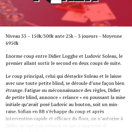
Niveau 33 – 150k/300k ante 25k – 3 joueurs – Moyenne
6950k
Enorme coup entre Didier Logghe et Ludovic Soleau, le
premier allant sortir le second en deux coups de suite.
Le coup principal, celui qui déstacke Soleau et le laisse
avec une toute petite blind, se déroule d’une façon bien
étrange. Fatigue ou méconnaissance des règles, Didier
de petite blind, annonce « relance » en poussant la mise
initiale qu’avait posé Ludovic au bouton, soit un min-
raise. Sofian en BB s’échappe du coup et après
intervention rapide et efficace du floor, on n’autorise à
Didier qu’une min relance, ce que s’empresse de