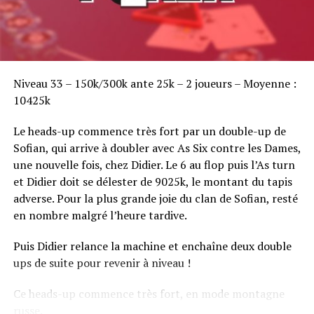
Sofian Benaissa, vainqueur bien entouré !
Niveau 33 – 150k/300k ante 25k – 2 joueurs – Moyenne :
10425k
Le heads-up commence très fort par un double-up de
Sofian, qui arrive à doubler avec As Six contre les Dames,
une nouvelle fois, chez Didier. Le 6 au flop puis l’As turn
et Didier doit se délester de 9025k, le montant du tapis
adverse. Pour la plus grande joie du clan de Sofian, resté
en nombre malgré l’heure tardive.
Puis Didier relance la machine et enchaîne deux double
ups de suite pour revenir à niveau !
Ce heads-up commence très fort, en mode montagne
russe.