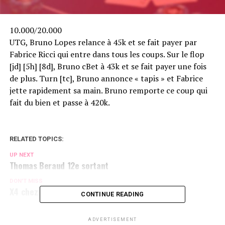
10.000/20.000
UTG, Bruno Lopes relance à 45k et se fait payer par
Fabrice Ricci qui entre dans tous les coups. Sur le flop
[jd] [5h] [8d], Bruno cBet à 43k et se fait payer une fois
de plus. Turn [tc], Bruno annonce « tapis » et Fabrice
jette rapidement sa main. Bruno remporte ce coup qui
fait du bien et passe à 420k.
RELATED TOPICS:
UP NEXT
Thomas Beraud 12e sortant
DON'T MISS
X4 chez Chris Pereira
CONTINUE READING
ADVERTISEMENT