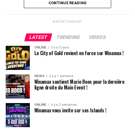
Flop QJ4. All-in de Ludovic et insta call de Logghe, avec
CONTINUE READING
QQ pour brelan max floppé. Ludovic retourne les As,
meurtris, et rien ne vient l’aider. Après avoir payé les
ADVERTISEMENT
4420k du tapis adverse, il ne lui reste que 450k, soit à
peine une BB, qu’il perdra le coup suivant contre le
LATEST
TRENDING
VIDEOS
même adversaire.
ONLINE
il y a 3 jours
Ludovic Soleau sort donc à la troisième place, pour un
Le City of Gold revient en force sur Winamax !
joli gain de 15720€ !
Place au heads-up final.
NEWS
il y a 1 semaine
Winamax soutient Mario Boos pour la dernière
ligne droite du Main Event !
ONLINE
il y a 2 semaines
Winamax vous invite sur ses Islands !