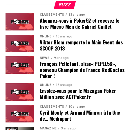
BUZZ
CLASSEMENTS
13 ans ago
Abonnez-vous à Poker52 et recevez le
livre Macao Men de Gabriel Guillet
ONLINE
13 ans ago
Viktor Blom remporte le Main Event des
SCOOP 2013
Soleau à gauche, sorti par Logghe au centre
NEWS
9 ans ago
François Pelletant, alias« PEPEL56»,
nouveau Champion de France RedCactus
Poker !
ONLINE
16 ans ago
Envolez-vous pour le Mazagan Poker
Million avec ACFPoker.fr
CLASSEMENTS
10 ans ago
Cyril Mouly et Arnaud Mimran à la Une
de… Mediapart
MAGAZINE
3 ans ago