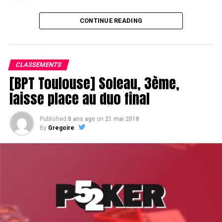
CONTINUE READING
Le champagne va réchauffer si les deux finalistes ne se décident pas !
CLASSEMENTS
[BPT Toulouse] Soleau, 3ème,
laisse place au duo final
Published
8 ans ago
on
21 mai 2018
By
Gregoire