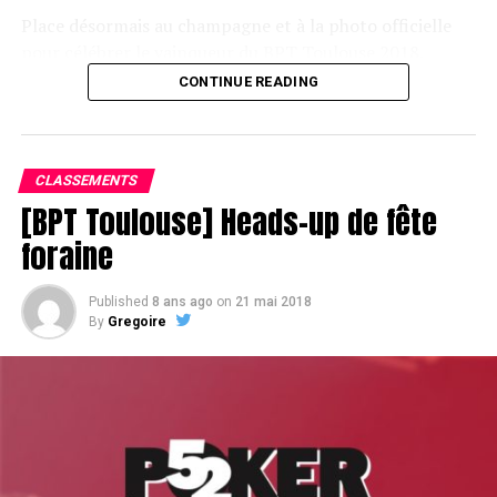
Place désormais au champagne et à la photo officielle
pour célébrer le vainqueur du BPT Toulouse 2018.
CONTINUE READING
Assis devant une tonne, Sofian remporte le trophée du BPT Toulouse
2018, en costaud !
CLASSEMENTS
[BPT Toulouse] Heads-up de fête
foraine
Published
8 ans ago
on
21 mai 2018
By
Gregoire