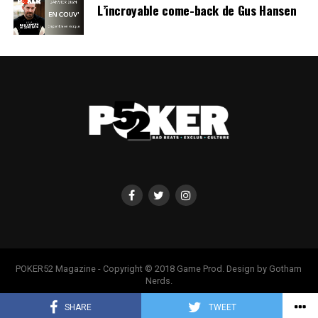
L’incroyable come-back de Gus Hansen
POKER52 Magazine - Copyright © 2018 Game Prod. Design by Gotham
Nerds.
SHARE
TWEET