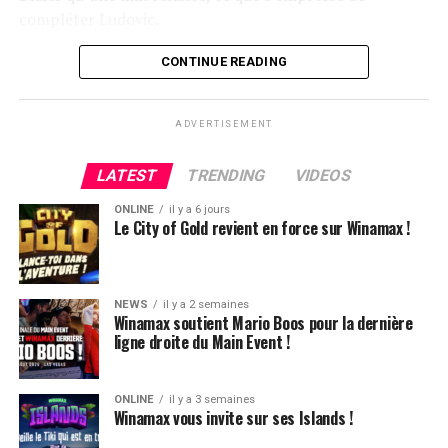
compléter Ludovic.
Flop QJ4. All-in de Ludovic et insta call de Logghe, avec
CONTINUE READING
QQ pour brelan max floppé. Ludovic retourne les As,
meurtris, et rien ne vient l’aider. Après avoir payé les
ADVERTISEMENT
4420k du tapis adverse, il ne lui reste que 450k, soit à
peine une BB, qu’il perdra le coup suivant contre le
LATEST
TRENDING
VIDEOS
même adversaire.
ONLINE
il y a 6 jours
Ludovic Soleau sort donc à la troisième place, pour un
Le City of Gold revient en force sur Winamax !
joli gain de 15720€ !
Place au heads-up final.
NEWS
il y a 2 semaines
Winamax soutient Mario Boos pour la dernière
ligne droite du Main Event !
ONLINE
il y a 3 semaines
Winamax vous invite sur ses Islands !