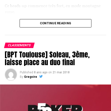
Ce heads-up commence très fort, en mode montagne
russe.
CONTINUE READING
Le champagne va réchauffer si les deux finalistes ne se décident pas !
CLASSEMENTS
[BPT Toulouse] Soleau, 3ème,
laisse place au duo final
Published
8 ans ago
on
21 mai 2018
By
Gregoire