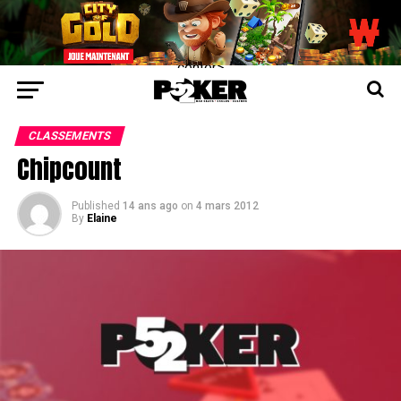
center>
CLASSEMENTS
Chipcount
Published
14 ans ago
on
4 mars 2012
By
Elaine