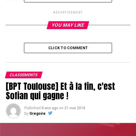
UP NEXT
Stéphane Albertini élimine Kris Pereira
ADVERTISEMENT
DON'T MISS
Albertini en chute libre
YOU MAY LIKE
CLICK TO COMMENT
CLASSEMENTS
[BPT Toulouse] Et à la fin, c'est
Sofian qui gagne !
Published
8 ans ago
on
21 mai 2018
By
Gregoire