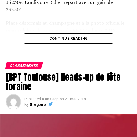
35230€, tandis que Didier repart avec un gain de
23350€.
Place désormais au champagne et à la photo officielle
pour célébrer le vainqueur du BPT Toulouse 2018.
CONTINUE READING
Assis devant une tonne, Sofian remporte le trophée du BPT Toulouse
2018, en costaud !
CLASSEMENTS
[BPT Toulouse] Heads-up de fête
foraine
Published
8 ans ago
on
21 mai 2018
By
Gregoire