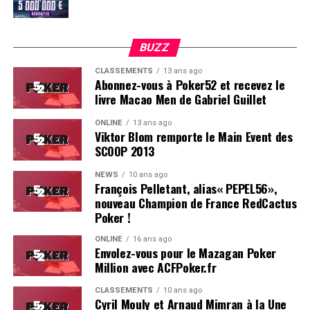
BUZZ
CLASSEMENTS
13 ans ago
Abonnez-vous à Poker52 et recevez le
livre Macao Men de Gabriel Guillet
ONLINE
13 ans ago
Viktor Blom remporte le Main Event des
SCOOP 2013
Soleau à gauche, sorti par Logghe au centre
NEWS
10 ans ago
François Pelletant, alias« PEPEL56»,
nouveau Champion de France RedCactus
Poker !
ONLINE
16 ans ago
Envolez-vous pour le Mazagan Poker
Million avec ACFPoker.fr
CLASSEMENTS
10 ans ago
Cyril Mouly et Arnaud Mimran à la Une