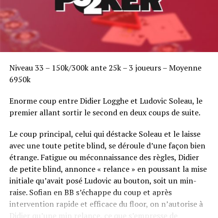
Niveau 33 – 150k/300k ante 25k – 3 joueurs – Moyenne
6950k
Enorme coup entre Didier Logghe et Ludovic Soleau, le
premier allant sortir le second en deux coups de suite.
Le coup principal, celui qui déstacke Soleau et le laisse
avec une toute petite blind, se déroule d’une façon bien
étrange. Fatigue ou méconnaissance des règles, Didier
de petite blind, annonce « relance » en poussant la mise
initiale qu’avait posé Ludovic au bouton, soit un min-
raise. Sofian en BB s’échappe du coup et après
intervention rapide et efficace du floor, on n’autorise à
Didier qu’une min relance, ce que s’empresse de