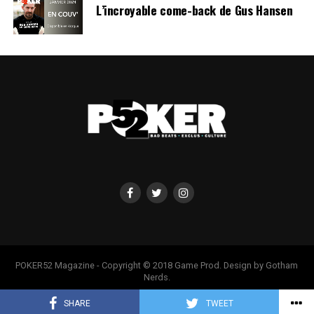
L’incroyable come-back de Gus Hansen
POKER52 Magazine - Copyright © 2018 Game Prod. Design by Gotham
Nerds.
SHARE
TWEET