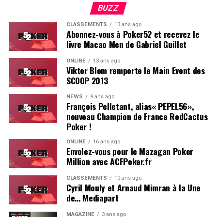
BUZZ
CLASSEMENTS
13 ans ago
Abonnez-vous à Poker52 et recevez le
livre Macao Men de Gabriel Guillet
ONLINE
13 ans ago
Viktor Blom remporte le Main Event des
SCOOP 2013
Soleau à gauche, sorti par Logghe au centre
NEWS
9 ans ago
François Pelletant, alias« PEPEL56»,
nouveau Champion de France RedCactus
Poker !
ONLINE
16 ans ago
Envolez-vous pour le Mazagan Poker
Million avec ACFPoker.fr
CLASSEMENTS
10 ans ago
Cyril Mouly et Arnaud Mimran à la Une
de… Mediapart
MAGAZINE
3 ans ago