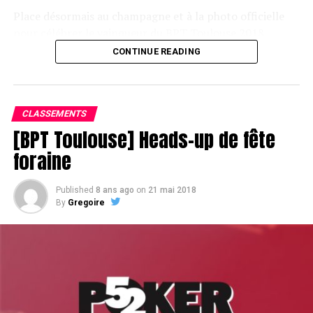
Place désormais au champagne et à la photo officielle
pour célébrer le vainqueur du BPT Toulouse 2018.
CONTINUE READING
Assis devant une tonne, Sofian remporte le trophée du BPT Toulouse
2018, en costaud !
CLASSEMENTS
[BPT Toulouse] Heads-up de fête
foraine
Published
8 ans ago
on
21 mai 2018
By
Gregoire