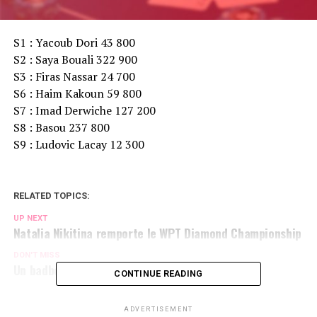
S1 : Yacoub Dori 43 800
S2 : Saya Bouali 322 900
S3 : Firas Nassar 24 700
S6 : Haim Kakoun 59 800
S7 : Imad Derwiche 127 200
S8 : Basou 237 800
S9 : Ludovic Lacay 12 300
RELATED TOPICS:
UP NEXT
Natalia Nikitina remporte le WPT Diamond Championship
DON'T MISS
Un badbeat pour Ludovic Lacay
CONTINUE READING
ADVERTISEMENT