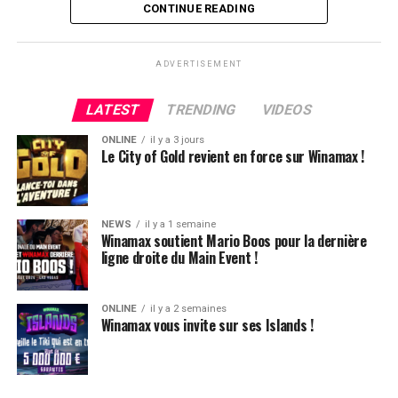
Flop QJ4. All-in de Ludovic et insta call de Logghe, avec
CONTINUE READING
QQ pour brelan max floppé. Ludovic retourne les As,
meurtris, et rien ne vient l’aider. Après avoir payé les
ADVERTISEMENT
4420k du tapis adverse, il ne lui reste que 450k, soit à
peine une BB, qu’il perdra le coup suivant contre le
LATEST
TRENDING
VIDEOS
même adversaire.
ONLINE
il y a 3 jours
Ludovic Soleau sort donc à la troisième place, pour un
Le City of Gold revient en force sur Winamax !
joli gain de 15720€ !
Place au heads-up final.
NEWS
il y a 1 semaine
Winamax soutient Mario Boos pour la dernière
ligne droite du Main Event !
ONLINE
il y a 2 semaines
Winamax vous invite sur ses Islands !