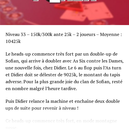
Sofian Benaissa, vainqueur bien entouré !
Niveau 33 – 150k/300k ante 25k – 2 joueurs – Moyenne :
10425k
Le heads-up commence très fort par un double-up de
Sofian, qui arrive à doubler avec As Six contre les Dames,
une nouvelle fois, chez Didier. Le 6 au flop puis l’As turn
et Didier doit se délester de 9025k, le montant du tapis
adverse. Pour la plus grande joie du clan de Sofian, resté
en nombre malgré l’heure tardive.
Puis Didier relance la machine et enchaîne deux double
ups de suite pour revenir à niveau !
Ce heads-up commence très fort, en mode montagne
russe.