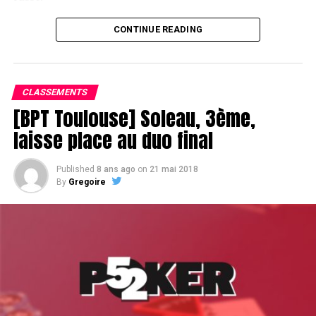
CONTINUE READING
Le champagne va réchauffer si les deux finalistes ne se décident pas !
CLASSEMENTS
[BPT Toulouse] Soleau, 3ème,
laisse place au duo final
Published
8 ans ago
on
21 mai 2018
By
Gregoire