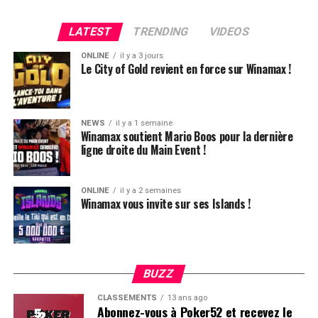
4420k du tapis adverse, il ne lui reste que 450k, soit à
peine une BB, qu’il perdra le coup suivant contre le
LATEST
TRENDING
VIDEOS
même adversaire.
ONLINE
il y a 3 jours
Ludovic Soleau sort donc à la troisième place, pour un
Le City of Gold revient en force sur Winamax !
joli gain de 15720€ !
Place au heads-up final.
NEWS
il y a 1 semaine
Winamax soutient Mario Boos pour la dernière
ligne droite du Main Event !
ONLINE
il y a 2 semaines
Winamax vous invite sur ses Islands !
BUZZ
CLASSEMENTS
13 ans ago
Abonnez-vous à Poker52 et recevez le