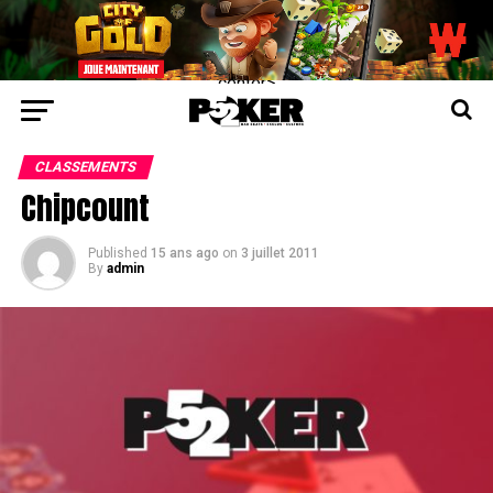
center>
CLASSEMENTS
Chipcount
Published
15 ans ago
on
3 juillet 2011
By
admin