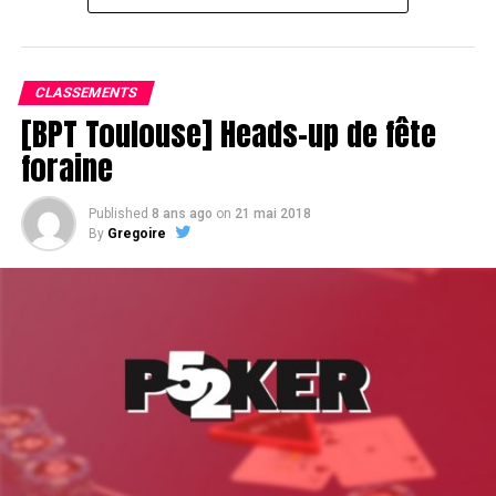
Assis devant une tonne, Sofian remporte le trophée du BPT Toulouse
2018, en costaud !
CLASSEMENTS
[BPT Toulouse] Heads-up de fête
foraine
Published
8 ans ago
on
21 mai 2018
By
Gregoire