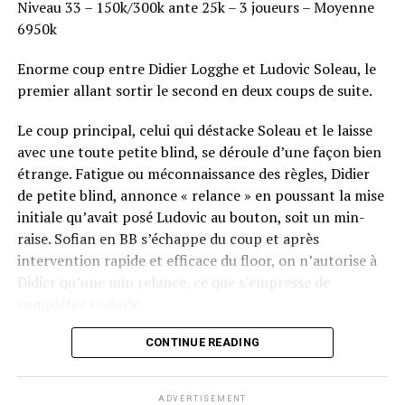
Niveau 33 – 150k/300k ante 25k – 3 joueurs – Moyenne
6950k
Enorme coup entre Didier Logghe et Ludovic Soleau, le
premier allant sortir le second en deux coups de suite.
Le coup principal, celui qui déstacke Soleau et le laisse
avec une toute petite blind, se déroule d’une façon bien
étrange. Fatigue ou méconnaissance des règles, Didier
de petite blind, annonce « relance » en poussant la mise
initiale qu’avait posé Ludovic au bouton, soit un min-
raise. Sofian en BB s’échappe du coup et après
intervention rapide et efficace du floor, on n’autorise à
Didier qu’une min relance, ce que s’empresse de
compléter Ludovic.
Flop QJ4. All-in de Ludovic et insta call de Logghe, avec
CONTINUE READING
QQ pour brelan max floppé. Ludovic retourne les As,
meurtris, et rien ne vient l’aider. Après avoir payé les
ADVERTISEMENT