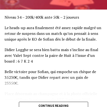
Niveau 34 – 200k/400k ante 50k – 2 joueurs
Le heads-up aura finalement été assez rapide malgré un
retour de suspens dans un match qu’on pensait à sens
unique après le KO de Sofian dès le début de la finale.
Didier Logghe se sera bien battu mais s’incline au final
avec Valet Sept contre la paire de Huit à l’issue d’un
board : 6 7 K 2 4
Belle victoire pour Sofian, qui empoche un chèque de
35230€, tandis que Didier repart avec un gain de
23350€.
Place désormais au champagne et à la photo officielle
pour célébrer le vainqueur du BPT Toulouse 2018.
CONTINUE READING