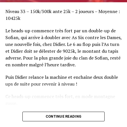
Sofian Benaissa, vainqueur bien entouré !
Niveau 33 – 150k/300k ante 25k – 2 joueurs – Moyenne :
10425k
Le heads-up commence très fort par un double-up de
Sofian, qui arrive à doubler avec As Six contre les Dames,
une nouvelle fois, chez Didier. Le 6 au flop puis l’As turn
et Didier doit se délester de 9025k, le montant du tapis
adverse. Pour la plus grande joie du clan de Sofian, resté
en nombre malgré l’heure tardive.
Puis Didier relance la machine et enchaîne deux double
ups de suite pour revenir à niveau !
Ce heads-up commence très fort, en mode montagne
russe.
CONTINUE READING
Le champagne va réchauffer si les deux finalistes ne se décident pas !