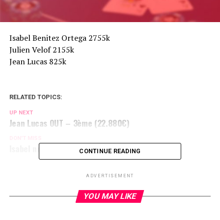
Isabel Benitez Ortega 2755k
Julien Velof 2155k
Jean Lucas 825k
RELATED TOPICS:
UP NEXT
Jean Lucas OUT – 3ème (22.880€)
DON'T MISS
Isabel ne s'arrête plus
CONTINUE READING
ADVERTISEMENT
YOU MAY LIKE