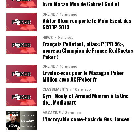
livre Macao Men de Gabriel Guillet
ONLINE
13 ans ago
Viktor Blom remporte le Main Event des
SCOOP 2013
Soleau à gauche, sorti par Logghe au centre
NEWS
9 ans ago
François Pelletant, alias« PEPEL56»,
nouveau Champion de France RedCactus
Poker !
ONLINE
16 ans ago
Envolez-vous pour le Mazagan Poker
Million avec ACFPoker.fr
CLASSEMENTS
10 ans ago
Cyril Mouly et Arnaud Mimran à la Une
de… Mediapart
MAGAZINE
3 ans ago
L’incroyable come-back de Gus Hansen