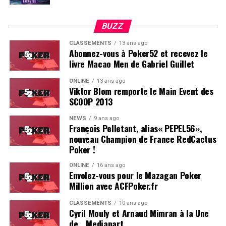
BUZZ
CLASSEMENTS
13 ans ago
Abonnez-vous à Poker52 et recevez le
livre Macao Men de Gabriel Guillet
ONLINE
13 ans ago
Viktor Blom remporte le Main Event des
SCOOP 2013
Soleau à gauche, sorti par Logghe au centre
NEWS
9 ans ago
François Pelletant, alias« PEPEL56»,
nouveau Champion de France RedCactus
Poker !
ONLINE
16 ans ago
Envolez-vous pour le Mazagan Poker
Million avec ACFPoker.fr
CLASSEMENTS
10 ans ago
Cyril Mouly et Arnaud Mimran à la Une
de… Mediapart