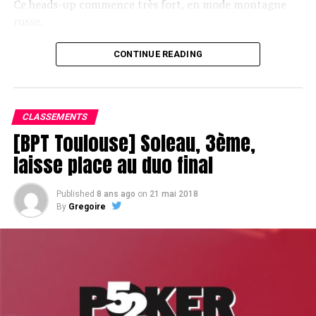
Ce heads-up commence très fort, en mode montagne
russe.
CONTINUE READING
Le champagne va réchauffer si les deux finalistes ne se décident pas !
CLASSEMENTS
[BPT Toulouse] Soleau, 3ème,
laisse place au duo final
Published
8 ans ago
on
21 mai 2018
By
Gregoire