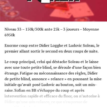
Niveau 33 – 150k/300k ante 25k – 3 joueurs – Moyenne
6950k
Enorme coup entre Didier Logghe et Ludovic Soleau, le
premier allant sortir le second en deux coups de suite.
Le coup principal, celui qui déstacke Soleau et le laisse
avec une toute petite blind, se déroule d’une façon bien
étrange. Fatigue ou méconnaissance des règles, Didier
de petite blind, annonce « relance » en poussant la mise
initiale qu’avait posé Ludovic au bouton, soit un min-
raise. Sofian en BB s’échappe du coup et après
intervention rapide et efficace du floor, on n’autorise à
Didier qu’une min relance, ce que s’empresse de