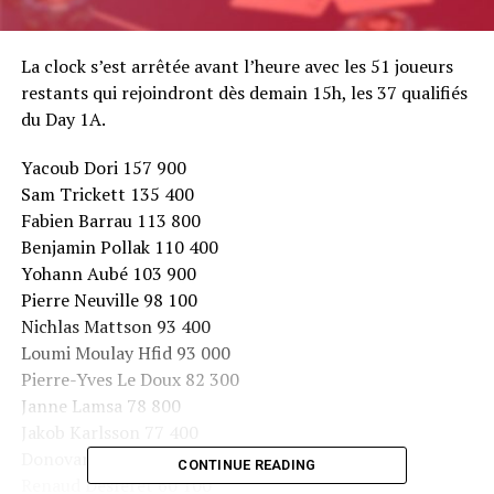
La clock s’est arrêtée avant l’heure avec les 51 joueurs
restants qui rejoindront dès demain 15h, les 37 qualifiés
du Day 1A.
Yacoub Dori 157 900
Sam Trickett 135 400
Fabien Barrau 113 800
Benjamin Pollak 110 400
Yohann Aubé 103 900
Pierre Neuville 98 100
Nichlas Mattson 93 400
Loumi Moulay Hfid 93 000
Pierre-Yves Le Doux 82 300
Janne Lamsa 78 800
Jakob Karlsson 77 400
Donovan Baer 65 500
CONTINUE READING
Renaud Desferet 60 100