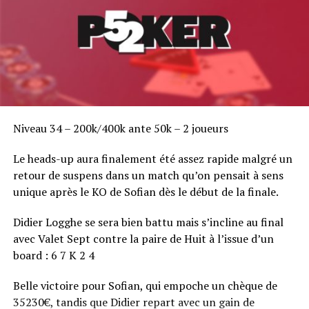
Mostafani Chajaeddin 29 600
Kristoffer Edberg 29 400
Natalia Nikitina 29 000
Nicolo Calia 28 000
Emmanuel Rapinier 26 800
William Goeta 25 400
Jean-François Tylzynski 22 900
Niveau 34 – 200k/400k ante 50k – 2 joueurs
Stéphane Benadiba 21 500
Faisal Alfalasi 21 500
Le heads-up aura finalement été assez rapide malgré un
Julien Antoine 16 300
retour de suspens dans un match qu’on pensait à sens
Marvin Rettenmaier 15 800
unique après le KO de Sofian dès le début de la finale.
Gilbert Diaz 13 100
Philippe Ktorza 12 600
Didier Logghe se sera bien battu mais s’incline au final
Michaël Juliano 12 000
avec Valet Sept contre la paire de Huit à l’issue d’un
Anthony Lefevre 11 700
board : 6 7 K 2 4
Guy Halimi 10 500
Marc Levasseur 9 900
Belle victoire pour Sofian, qui empoche un chèque de
Maxim Lykov 7,300
35230€, tandis que Didier repart avec un gain de