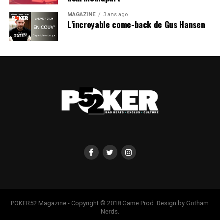
MAGAZINE
3 ans ago
L’incroyable come-back de Gus Hansen
POKER52 Magazine - Copyright © 2018 Game Prod. Design by Gotham
Nerds.