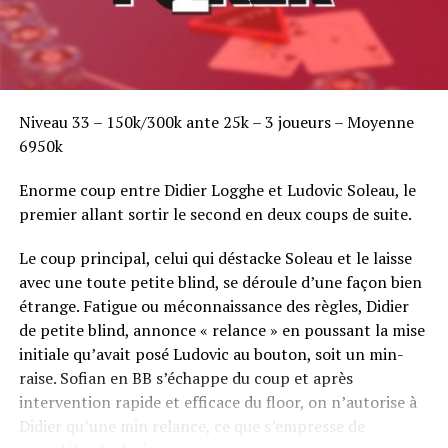
Niveau 33 – 150k/300k ante 25k – 3 joueurs – Moyenne
6950k
Enorme coup entre Didier Logghe et Ludovic Soleau, le
premier allant sortir le second en deux coups de suite.
Le coup principal, celui qui déstacke Soleau et le laisse
avec une toute petite blind, se déroule d’une façon bien
étrange. Fatigue ou méconnaissance des règles, Didier
de petite blind, annonce « relance » en poussant la mise
initiale qu’avait posé Ludovic au bouton, soit un min-
raise. Sofian en BB s’échappe du coup et après
intervention rapide et efficace du floor, on n’autorise à
Didier qu’une min relance, ce que s’empresse de