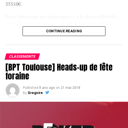
23350€.
Place désormais au champagne et à la photo officielle
pour célébrer le vainqueur du BPT Toulouse 2018.
CONTINUE READING
Assis devant une tonne, Sofian remporte le trophée du BPT Toulouse
2018, en costaud !
CLASSEMENTS
[BPT Toulouse] Heads-up de fête
foraine
Published
8 ans ago
on
21 mai 2018
By
Gregoire