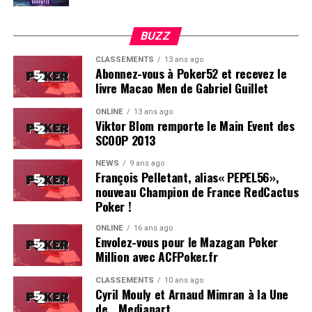
BUZZ
CLASSEMENTS
13 ans ago
Abonnez-vous à Poker52 et recevez le
livre Macao Men de Gabriel Guillet
ONLINE
13 ans ago
Viktor Blom remporte le Main Event des
SCOOP 2013
Soleau à gauche, sorti par Logghe au centre
NEWS
9 ans ago
François Pelletant, alias« PEPEL56»,
nouveau Champion de France RedCactus
Poker !
ONLINE
16 ans ago
Envolez-vous pour le Mazagan Poker
Million avec ACFPoker.fr
CLASSEMENTS
10 ans ago
Cyril Mouly et Arnaud Mimran à la Une
de… Mediapart