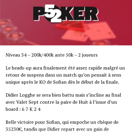
RELATED TOPICS:
UP NEXT
Interview vidéo d'Antoine Saout au 2ème break du Day 2
DON'T MISS
Interview vidéo de Yohann Aubé
Niveau 34 – 200k/400k ante 50k – 2 joueurs
Le heads-up aura finalement été assez rapide malgré un
retour de suspens dans un match qu’on pensait à sens
unique après le KO de Sofian dès le début de la finale.
Didier Logghe se sera bien battu mais s’incline au final
avec Valet Sept contre la paire de Huit à l’issue d’un
board : 6 7 K 2 4
Belle victoire pour Sofian, qui empoche un chèque de
35230€, tandis que Didier repart avec un gain de