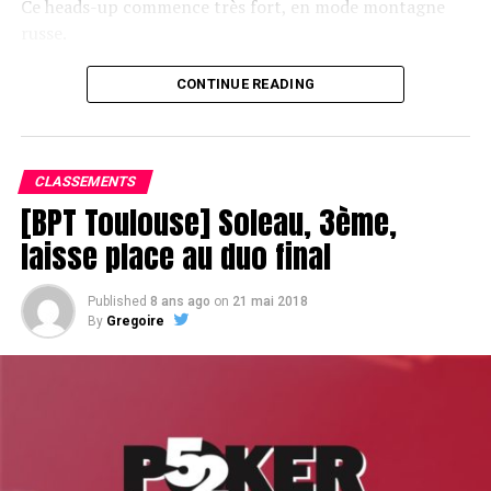
Ce heads-up commence très fort, en mode montagne
russe.
CONTINUE READING
Le champagne va réchauffer si les deux finalistes ne se décident pas !
CLASSEMENTS
[BPT Toulouse] Soleau, 3ème,
laisse place au duo final
Published
8 ans ago
on
21 mai 2018
By
Gregoire