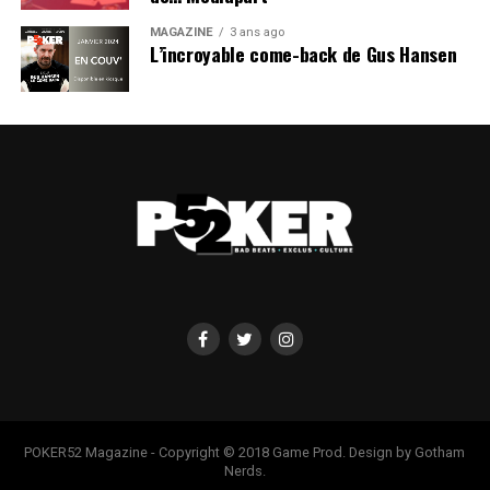
MAGAZINE
3 ans ago
L’incroyable come-back de Gus Hansen
POKER52 Magazine - Copyright © 2018 Game Prod. Design by Gotham
Nerds.