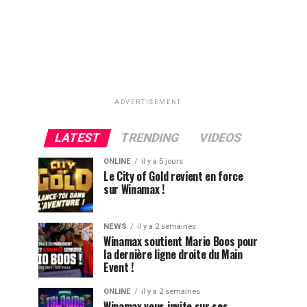
ADVERTISEMENT
LATEST
TRENDING
VIDEOS
ONLINE
il y a 5 jours
Le City of Gold revient en force
sur Winamax !
NEWS
il y a 2 semaines
Winamax soutient Mario Boos pour
la dernière ligne droite du Main
Event !
ONLINE
il y a 2 semaines
Winamax vous invite sur ses