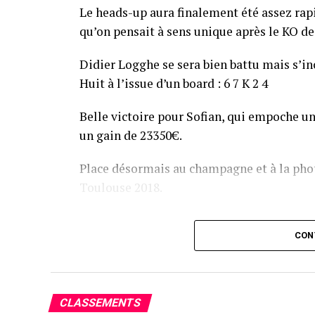
Le heads-up aura finalement été assez ra
qu’on pensait à sens unique après le KO de 
Didier Logghe se sera bien battu mais s’inc
Huit à l’issue d’un board : 6 7 K 2 4
Belle victoire pour Sofian, qui empoche un
un gain de 23350€.
Place désormais au champagne et à la phot
Toulouse 2018.
Assis devant une tonne, Sofian remporte le trophée du BP
CON
CLASSEMENTS