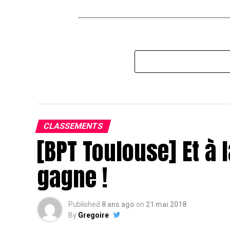
CLASSEMENTS
[BPT Toulouse] Et à l
gagne !
Published
8 ans ago
on
21 mai 2018
By
Gregoire