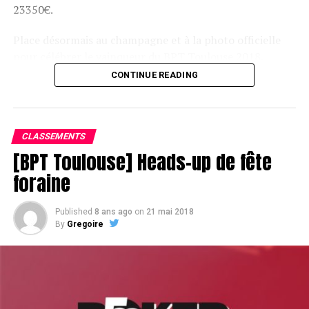
23350€.
Place désormais au champagne et à la photo officielle
pour célébrer le vainqueur du BPT Toulouse 2018.
CONTINUE READING
Assis devant une tonne, Sofian remporte le trophée du BPT Toulouse
2018, en costaud !
CLASSEMENTS
[BPT Toulouse] Heads-up de fête
foraine
Published
8 ans ago
on
21 mai 2018
By
Gregoire