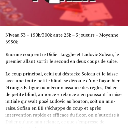
Niveau 33 – 150k/300k ante 25k – 3 joueurs – Moyenne
6950k
Enorme coup entre Didier Logghe et Ludovic Soleau, le
premier allant sortir le second en deux coups de suite.
Le coup principal, celui qui déstacke Soleau et le laisse
avec une toute petite blind, se déroule d’une façon bien
étrange. Fatigue ou méconnaissance des règles, Didier
de petite blind, annonce « relance » en poussant la mise
initiale qu’avait posé Ludovic au bouton, soit un min-
raise. Sofian en BB s’échappe du coup et après
intervention rapide et efficace du floor, on n’autorise à
Didier qu’une min relance, ce que s’empresse de