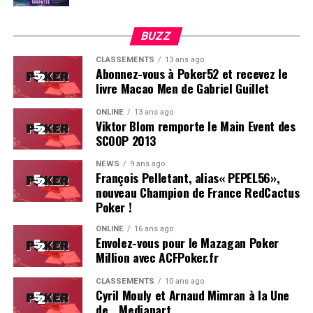
BUZZ
CLASSEMENTS
13 ans ago
Abonnez-vous à Poker52 et recevez le
livre Macao Men de Gabriel Guillet
ONLINE
13 ans ago
Viktor Blom remporte le Main Event des
SCOOP 2013
Soleau à gauche, sorti par Logghe au centre
NEWS
9 ans ago
François Pelletant, alias« PEPEL56»,
nouveau Champion de France RedCactus
Poker !
ONLINE
16 ans ago
Envolez-vous pour le Mazagan Poker
Million avec ACFPoker.fr
CLASSEMENTS
10 ans ago
Cyril Mouly et Arnaud Mimran à la Une
de… Mediapart