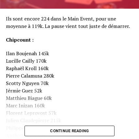
Ils sont encore 224 dans le Main Event, pour une
moyenne à 119k. La pause vient tout juste de démarrer.
Chipcount :
Ilan Boujenah 145k
Lucille Cailly 170k
Raphaël Kroll 160k
Pierre Calamusa 280k
Scotty Nguyen 70k
Jérmie Guez 52k
Matthieu Biague 60k
Marc Inizan 160k
Florent Leprovost 57k
Julien Claudepierre 215k
Philippe Ktorza 185k
CONTINUE READING
Anthony Picault 34k