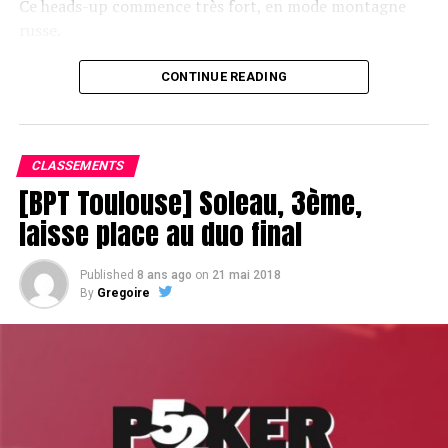
Ce heads-up commence très fort, en mode montagne
russe.
CONTINUE READING
Le champagne va réchauffer si les deux finalistes ne se décident pas !
CLASSEMENTS
[BPT Toulouse] Soleau, 3ème,
laisse place au duo final
Published
8 ans ago
on
21 mai 2018
By
Gregoire