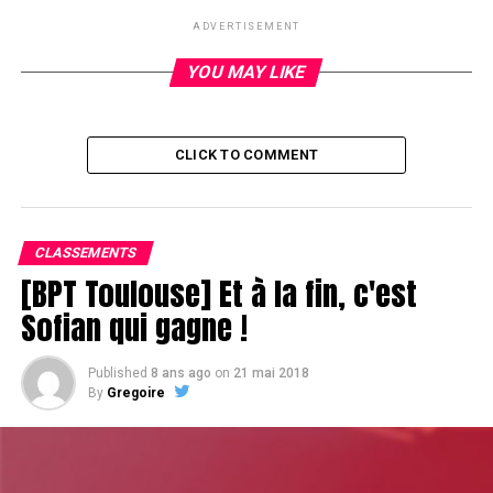
Alain Roy 110k
ADVERTISEMENT
David Collin 80k
Yohann Aube 170k
YOU MAY LIKE
Luca Pagano 190k
Pierre Drochon 220k
CLICK TO COMMENT
RELATED TOPICS:
UP NEXT
Poloker remporte un énorme pot avant la pause
CLASSEMENTS
[BPT Toulouse] Et à la fin, c'est
DON'T MISS
Hugo Lemaire et Clément Thumy éliminés
Sofian qui gagne !
Published
8 ans ago
on
21 mai 2018
By
Gregoire