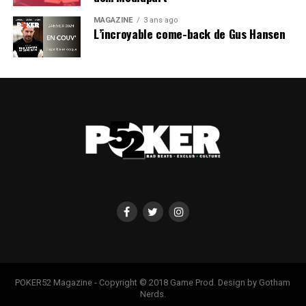
MAGAZINE
3 ans ago
L’incroyable come-back de Gus Hansen
POKER52 Magazine - Copyright © 2018 Game Prod. Design by Gotham
Nerds.