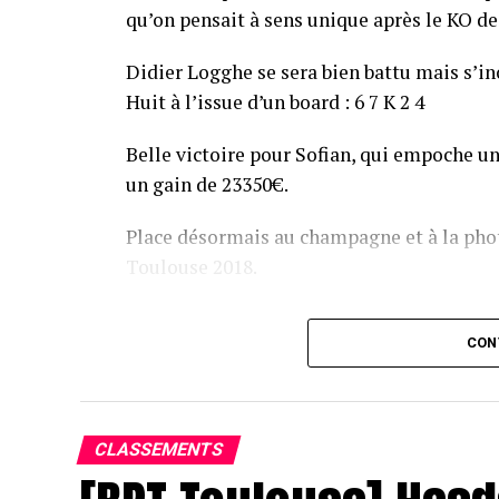
qu’on pensait à sens unique après le KO de 
Didier Logghe se sera bien battu mais s’inc
Huit à l’issue d’un board : 6 7 K 2 4
Belle victoire pour Sofian, qui empoche un
un gain de 23350€.
Place désormais au champagne et à la phot
Toulouse 2018.
Assis devant une tonne, Sofian remporte le trophée du BP
CON
CLASSEMENTS