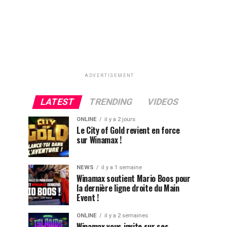
ADVERTISEMENT
LATEST
TRENDING
VIDEOS
ONLINE
il y a 2 jours
Le City of Gold revient en force
sur Winamax !
NEWS
il y a 1 semaine
Winamax soutient Mario Boos pour
la dernière ligne droite du Main
Event !
ONLINE
il y a 2 semaines
Winamax vous invite sur ses