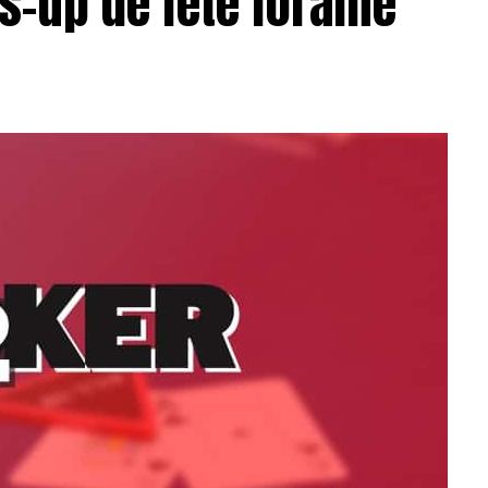
s-up de fête foraine