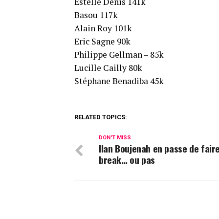
Estelle Denis 141k
Basou 117k
Alain Roy 101k
Eric Sagne 90k
Philippe Gellman – 85k
Lucille Cailly 80k
Stéphane Benadiba 45k
RELATED TOPICS:
DON'T MISS
Ilan Boujenah en passe de faire
break… ou pas