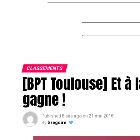
CLASSEMENTS
[BPT Toulouse] Et à l
gagne !
Published
8 ans ago
on
21 mai 2018
By
Gregoire