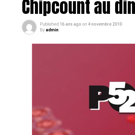
Chipcount au di
Published
16 ans ago
on
4 novembre 2010
By
admin