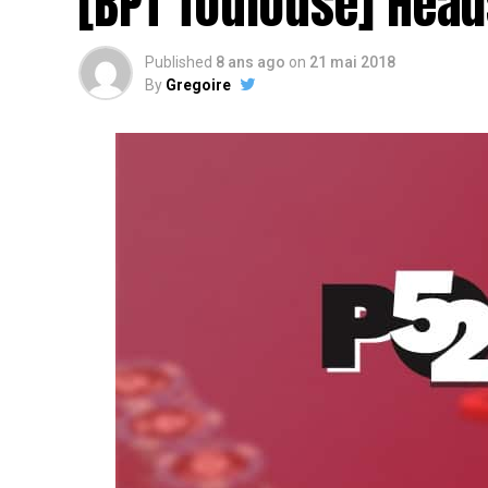
[BPT Toulouse] Head
Published
8 ans ago
on
21 mai 2018
By
Gregoire