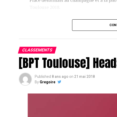
Place désormais au champagne et à la phot
Toulouse 2018.
Assis devant une tonne, Sofian remporte le trophée du BP
CON
CLASSEMENTS
[BPT Toulouse] Head
Published
8 ans ago
on
21 mai 2018
By
Gregoire