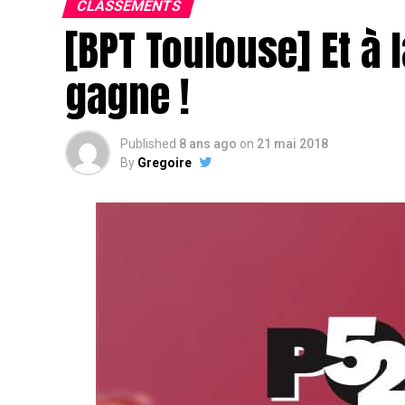
CLASSEMENTS
[BPT Toulouse] Et à l
gagne !
Published
8 ans ago
on
21 mai 2018
By
Gregoire