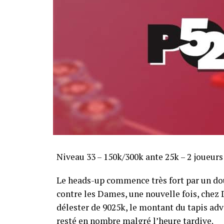
Sofian Benaissa, vainqueur bien entouré !
Niveau 33 – 150k/300k ante 25k – 2 joueur
Le heads-up commence très fort par un dou
contre les Dames, une nouvelle fois, chez Di
délester de 9025k, le montant du tapis adve
resté en nombre malgré l’heure tardive.