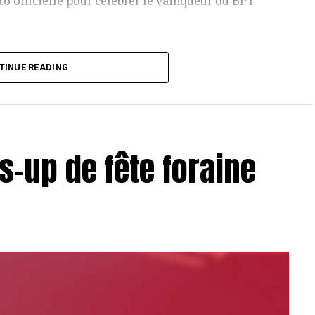
o officielle pour célébrer le vainqueur du BPT
T Toulouse 2018, en costaud !
TINUE READING
s-up de fête foraine