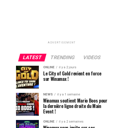
ADVERTISEMENT
LATEST
TRENDING
VIDEOS
ONLINE
il y a 2 jours
Le City of Gold revient en force
sur Winamax !
NEWS
il y a 1 semaine
Winamax soutient Mario Boos pour
la dernière ligne droite du Main
Event !
ONLINE
il y a 2 semaines
Winamax vous invite sur ses