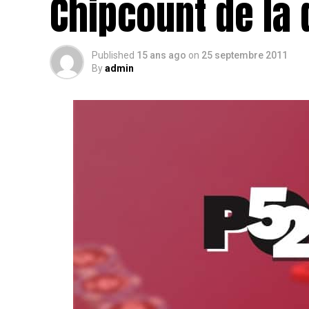
Chipcount de la 
Published
15 ans ago
on
25 septembre 2011
By
admin