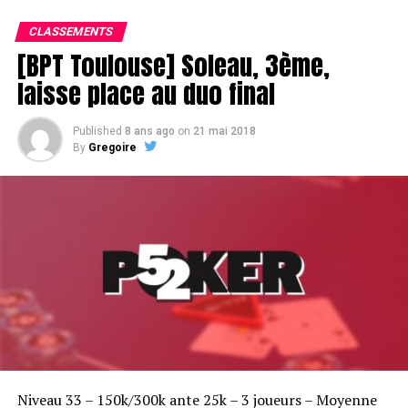
CLASSEMENTS
[BPT Toulouse] Soleau, 3ème,
laisse place au duo final
Published
8 ans ago
on
21 mai 2018
By
Gregoire
Niveau 33 – 150k/300k ante 25k – 3 joueurs – Moyenne