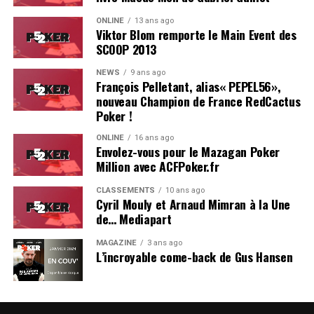
ONLINE
13 ans ago
Viktor Blom remporte le Main Event des
SCOOP 2013
Soleau à gauche, sorti par Logghe au centre
NEWS
9 ans ago
François Pelletant, alias« PEPEL56»,
nouveau Champion de France RedCactus
Poker !
ONLINE
16 ans ago
Envolez-vous pour le Mazagan Poker
Million avec ACFPoker.fr
CLASSEMENTS
10 ans ago
Cyril Mouly et Arnaud Mimran à la Une
de… Mediapart
MAGAZINE
3 ans ago
L’incroyable come-back de Gus Hansen