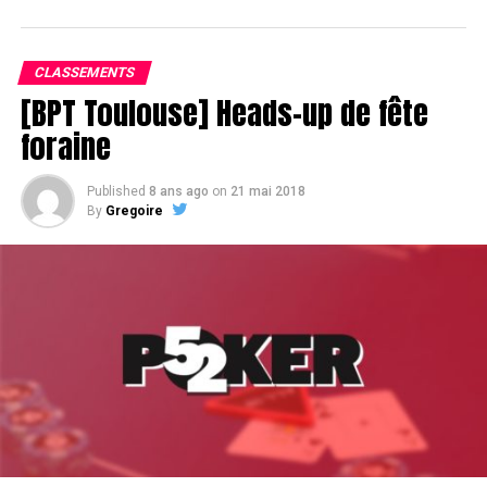
Assis devant une tonne, Sofian remporte le trophée du BPT Toulouse
2018, en costaud !
CLASSEMENTS
[BPT Toulouse] Heads-up de fête
foraine
Published
8 ans ago
on
21 mai 2018
By
Gregoire
Sofian Benaissa, vainqueur bien entouré !