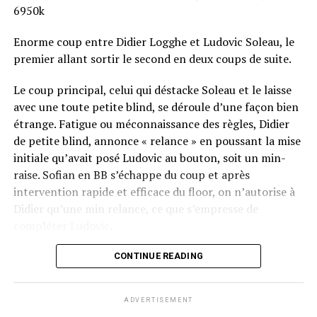
6950k
Enorme coup entre Didier Logghe et Ludovic Soleau, le
premier allant sortir le second en deux coups de suite.
Le coup principal, celui qui déstacke Soleau et le laisse
avec une toute petite blind, se déroule d’une façon bien
étrange. Fatigue ou méconnaissance des règles, Didier
de petite blind, annonce « relance » en poussant la mise
initiale qu’avait posé Ludovic au bouton, soit un min-
raise. Sofian en BB s’échappe du coup et après
intervention rapide et efficace du floor, on n’autorise à
Didier qu’une min relance, ce que s’empresse de
compléter Ludovic.
Flop QJ4. All-in de Ludovic et insta call de Logghe, avec
CONTINUE READING
QQ pour brelan max floppé. Ludovic retourne les As,
meurtris, et rien ne vient l’aider. Après avoir payé les
ADVERTISEMENT
4420k du tapis adverse, il ne lui reste que 450k, soit à