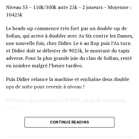
Niveau 33 – 150k/300k ante 25k – 2 joueurs – Moyenne :
10425k
Le heads-up commence très fort par un double-up de
Sofian, qui arrive à doubler avec As Six contre les Dames,
une nouvelle fois, chez Didier. Le 6 au flop puis l’As turn
et Didier doit se délester de 9025k, le montant du tapis
adverse. Pour la plus grande joie du clan de Sofian, resté
en nombre malgré l’heure tardive.
Puis Didier relance la machine et enchaîne deux double
ups de suite pour revenir à niveau !
Ce heads-up commence très fort, en mode montagne
russe.
CONTINUE READING
Le champagne va réchauffer si les deux finalistes ne se décident pas !