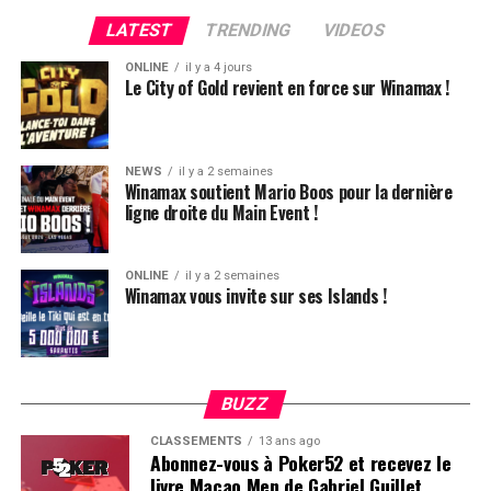
peine une BB, qu’il perdra le coup suivant contre le
LATEST
TRENDING
VIDEOS
même adversaire.
ONLINE
il y a 4 jours
Ludovic Soleau sort donc à la troisième place, pour un
Le City of Gold revient en force sur Winamax !
joli gain de 15720€ !
Place au heads-up final.
NEWS
il y a 2 semaines
Winamax soutient Mario Boos pour la dernière
ligne droite du Main Event !
ONLINE
il y a 2 semaines
Winamax vous invite sur ses Islands !
BUZZ
CLASSEMENTS
13 ans ago
Abonnez-vous à Poker52 et recevez le
livre Macao Men de Gabriel Guillet