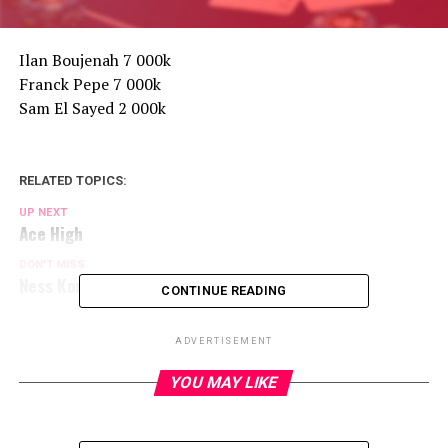
Ilan Boujenah 7 000k
Franck Pepe 7 000k
Sam El Sayed 2 000k
RELATED TOPICS:
UP NEXT
Ace High
DON'T MISS
Ness Kourdourli OUT 4ème (109 886€)
CONTINUE READING
ADVERTISEMENT
YOU MAY LIKE