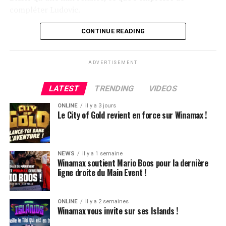
compléter Ludovic.
Flop QJ4. All-in de Ludovic et insta call de Logghe, avec
CONTINUE READING
QQ pour brelan max floppé. Ludovic retourne les As,
meurtris, et rien ne vient l’aider. Après avoir payé les
ADVERTISEMENT
4420k du tapis adverse, il ne lui reste que 450k, soit à
peine une BB, qu’il perdra le coup suivant contre le
LATEST
TRENDING
VIDEOS
même adversaire.
ONLINE
il y a 3 jours
Ludovic Soleau sort donc à la troisième place, pour un
Le City of Gold revient en force sur Winamax !
joli gain de 15720€ !
Place au heads-up final.
NEWS
il y a 1 semaine
Winamax soutient Mario Boos pour la dernière
ligne droite du Main Event !
ONLINE
il y a 2 semaines
Winamax vous invite sur ses Islands !