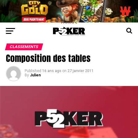
center>
CLASSEMENTS
Composition des tables
Published
16 ans ago
on
27 janvier 2011
By
Julien