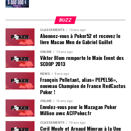
BUZZ
CLASSEMENTS
13 ans ago
Abonnez-vous à Poker52 et recevez le
livre Macao Men de Gabriel Guillet
ONLINE
13 ans ago
Viktor Blom remporte le Main Event des
SCOOP 2013
Soleau à gauche, sorti par Logghe au centre
NEWS
9 ans ago
François Pelletant, alias« PEPEL56»,
nouveau Champion de France RedCactus
Poker !
ONLINE
16 ans ago
Envolez-vous pour le Mazagan Poker
Million avec ACFPoker.fr
CLASSEMENTS
10 ans ago
Cyril Mouly et Arnaud Mimran à la Une