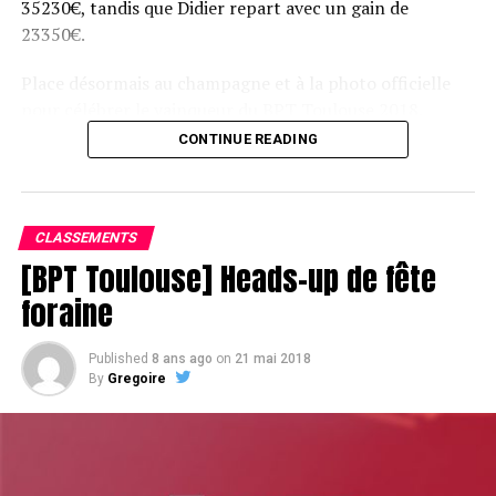
35230€, tandis que Didier repart avec un gain de
23350€.
Place désormais au champagne et à la photo officielle
pour célébrer le vainqueur du BPT Toulouse 2018.
CONTINUE READING
Assis devant une tonne, Sofian remporte le trophée du BPT Toulouse
2018, en costaud !
CLASSEMENTS
[BPT Toulouse] Heads-up de fête
foraine
Published
8 ans ago
on
21 mai 2018
By
Gregoire