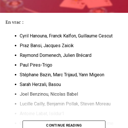
En vrac :
Cyril Hanouna, Franck Kalfon, Guillaume Cescut
Praz Bansi, Jacques Zaicik
Raymond Domenech, Julien Brécard
Paul Pires-Trigo
Stéphane Bazin, Marc Trijaud, Yann Migeon
Sarah Herzali, Basou
Joel Benzinou, Nicolas Babel
Lucille Cailly, Benjamin Pollak, Steven Moreau
Antoine Labat, Isildur1
Christophe Benzimra, Isabelle Mercier, Jérôme
CONTINUE READING