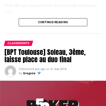
Ce heads-up commence très fort, en mode montagne
russe.
CONTINUE READING
Le champagne va réchauffer si les deux finalistes ne se décident pas !
CLASSEMENTS
[BPT Toulouse] Soleau, 3ème,
laisse place au duo final
Published
8 ans ago
on
21 mai 2018
By
Gregoire