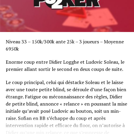
Niveau 33 – 150k/300k ante 25k – 3 joueurs – Moyenne
6950k
Enorme coup entre Didier Logghe et Ludovic Soleau, le
premier allant sortir le second en deux coups de suite.
Le coup principal, celui qui déstacke Soleau et le laisse
avec une toute petite blind, se déroule d’une façon bien
étrange. Fatigue ou méconnaissance des règles, Didier
de petite blind, annonce « relance » en poussant la mise
initiale qu’avait posé Ludovic au bouton, soit un min-
raise. Sofian en BB s’échappe du coup et après
intervention rapide et efficace du floor, on n’autorise à
Didier qu’une min relance, ce que s’empresse de