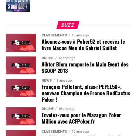
BUZZ
CLASSEMENTS
13 ans ago
Abonnez-vous à Poker52 et recevez le
livre Macao Men de Gabriel Guillet
ONLINE
13 ans ago
Viktor Blom remporte le Main Event des
SCOOP 2013
Soleau à gauche, sorti par Logghe au centre
NEWS
9 ans ago
François Pelletant, alias« PEPEL56»,
nouveau Champion de France RedCactus
Poker !
ONLINE
16 ans ago
Envolez-vous pour le Mazagan Poker
Million avec ACFPoker.fr
CLASSEMENTS
10 ans ago