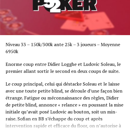
Programme :
Le tournoi se déroulera sur deux jours :
Tournoi de Head’s-Up ONLIVE : tableau à élimination
directe :
Niveau 33 – 150k/300k ante 25k – 3 joueurs – Moyenne
6950k
Jour 1 – mercredi 5 mars à 16h00 – phases
préliminaires : 16e, 8e et quarts de finale en 2
Enorme coup entre Didier Logghe et Ludovic Soleau, le
manches gagnantes
premier allant sortir le second en deux coups de suite.
3 000 jetons – niveaux 6 min
Le coup principal, celui qui déstacke Soleau et le laisse
Jour 2 – jeudi 6 mars à 16h00 – demi-finales et
avec une toute petite blind, se déroule d’une façon bien
Finale : en 3 manches gagnantes
étrange. Fatigue ou méconnaissance des règles, Didier
3 000 jetons – niveaux 6 min
de petite blind, annonce « relance » en poussant la mise
initiale qu’avait posé Ludovic au bouton, soit un min-
Plus d’infos sur Winamax.fr.
raise. Sofian en BB s’échappe du coup et après
intervention rapide et efficace du floor, on n’autorise à