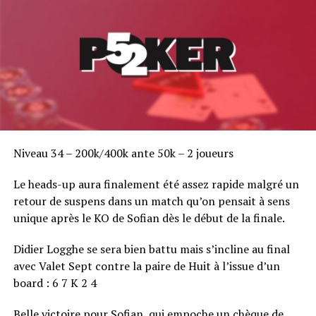
Winamax Poker Tour.
Poker52 sera présent sur place pour couvrir le tournoi.
Après des updates régulières lors des quatre Day 1, la
compétition pourra être suivie dans son intégralité
sur
le site de Poker52
.
Programme :
Niveau 34 – 200k/400k ante 50k – 2 joueurs
Jeudi 27 février 2014 : Jour 1
Le heads-up aura finalement été assez rapide malgré un
Jour 1A de 10h à 19h
retour de suspens dans un match qu’on pensait à sens
Jour 1B de 20h à 05h
unique après le KO de Sofian dès le début de la finale.
Didier Logghe se sera bien battu mais s’incline au final
Vendredi 28 février : Jour 1
avec Valet Sept contre la paire de Huit à l’issue d’un
board : 6 7 K 2 4
Jour 1C de 10h à 19h
Belle victoire pour Sofian, qui empoche un chèque de
Jour 1D de 20h à 05h