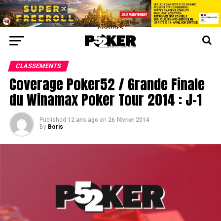
center>
CLASSEMENTS
Coverage Poker52 / Grande Finale
du Winamax Poker Tour 2014 : J-1
Published
12 ans ago
on
26 février 2014
By
Boris