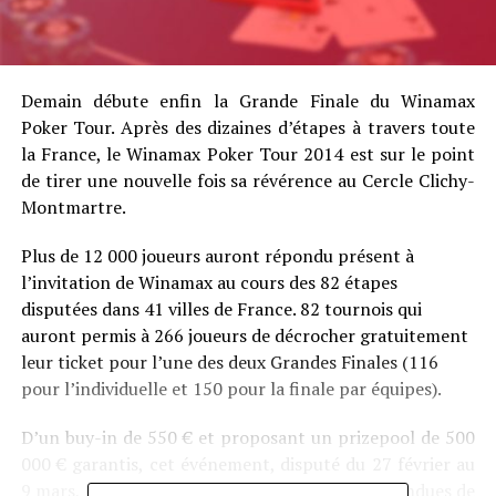
Demain débute enfin la Grande Finale du Winamax
Poker Tour. Après des dizaines d’étapes à travers toute
la France, le Winamax Poker Tour 2014 est sur le point
de tirer une nouvelle fois sa révérence au Cercle Clichy-
Montmartre.
Plus de 12 000 joueurs auront répondu présent à
l’invitation de Winamax au cours des 82 étapes
disputées dans 41 villes de France. 82 tournois qui
auront permis à 266 joueurs de décrocher gratuitement
leur ticket pour l’une des deux Grandes Finales (116
pour l’individuelle et 150 pour la finale par équipes).
D’un buy-in de 550 € et proposant un prizepool de 500
000 € garantis, cet événement, disputé du 27 février au
9 mars, est l’une des compétitions les plus attendues de