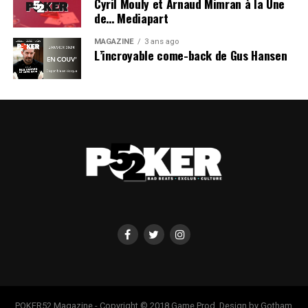
Cyril Mouly et Arnaud Mimran à la Une
de… Mediapart
MAGAZINE
3 ans ago
L’incroyable come-back de Gus Hansen
POKER52 Magazine - Copyright © 2018 Game Prod. Design by Gotham