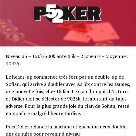
Grande nouveauté cette année, vous pourrez vous
affronter par équipe de trois lors d’une grande finale
par équipes d’un buy-in de 990 € qui se tiendra du 7 au 9
mars 2014. Un prizepool de 100 000 € est garanti !
Programme :
Sofian Benaissa, vainqueur bien entouré !
Niveau 33 – 150k/300k ante 25k – 2 joueurs – Moyenne :
Vendredi 7 mars 2014 : Jour 1 – Tournois 9-10
10425k
joueurs
Le heads-up commence très fort par un double-up de
Sofian, qui arrive à doubler avec As Six contre les Dames,
Jour 1A à 10h
une nouvelle fois, chez Didier. Le 6 au flop puis l’As turn
Jour 1B à 16h
et Didier doit se délester de 9025k, le montant du tapis
Jour 1C à 22h
adverse. Pour la plus grande joie du clan de Sofian, resté
en nombre malgré l’heure tardive.
Samedi 8 mars 2014 : Jour 2 – Tournois 5-6 joueurs
Puis Didier relance la machine et enchaîne deux double
Jour 2A à 14h (équipes qualifiées des jours 1A et
ups de suite pour revenir à niveau !